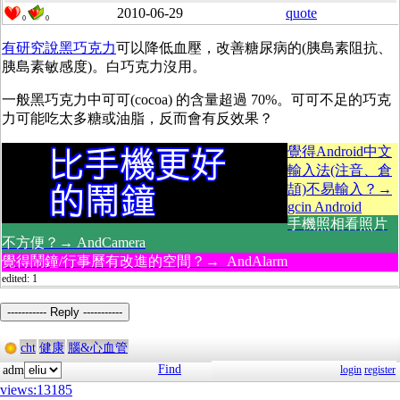
2010-06-29
quote
0
0
有研究說黑巧克力
可以降低血壓，改善糖尿病的(胰島素阻抗、
胰島素敏感度)。白巧克力沒用。
一般黑巧克力中可可(cocoa) 的含量超過 70%。可可不足的巧克
力可能吃太多糖或油脂，反而會有反效果？
覺得Android中文
輸入法(注音、倉
頡)不易輸入？→
gcin Android
手機照相看照片
不方便？→ AndCamera
覺得鬧鐘/行事曆有改進的空間？→ AndAlarm
edited: 1
----------- Reply -----------
cht
健康
腦&心血管
Find
adm
login
register
views:13185