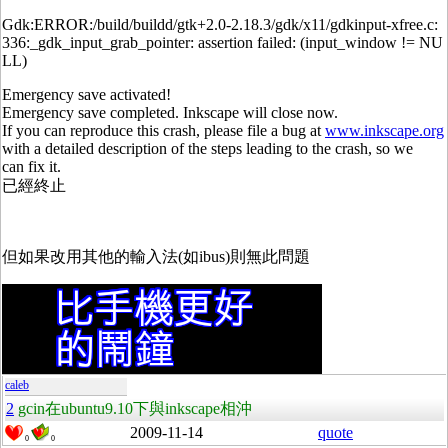
Gdk:ERROR:/build/buildd/gtk+2.0-2.18.3/gdk/x11/gdkinput-xfree.c:
336:_gdk_input_grab_pointer: assertion failed: (input_window != NU
LL)
Emergency save activated!
Emergency save completed. Inkscape will close now.
If you can reproduce this crash, please file a bug at
www.inkscape.org
with a detailed description of the steps leading to the crash, so we
can fix it.
已經終止
但如果改用其他的輸入法(如ibus)則無此問題
caleb
2
gcin在ubuntu9.10下與inkscape相沖
2009-11-14
quote
0
0