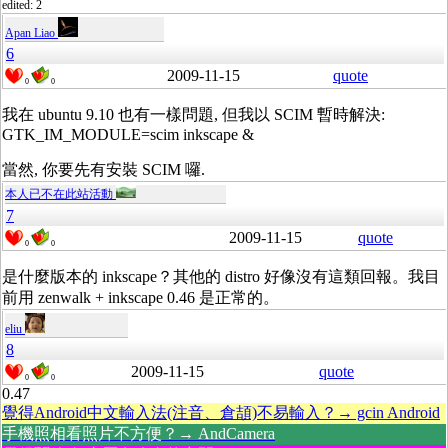
edited: 2
Apan Liao
6
2009-11-15
quote
0
0
我在 ubuntu 9.10 也有一樣問題, 但我以 SCIM 暫時解決:
GTK_IM_MODULE=scim inkscape &
當然, 你要先有安裝 SCIM 囉.
本人已不在此站活動
7
2009-11-15
quote
0
0
是什麼版本的 inkscape？其他的 distro 好像沒有這類回報。我目
前用 zenwalk + inkscape 0.46 是正常的。
eliu
8
2009-11-15
quote
0
0
0.47
覺得Android中文輸入法(注音、倉頡)不易輸入？→ gcin Android
手機照相看照片不方便？→ AndCamera