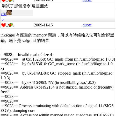
0
0
剛試了那個指令 還是無效
eliu
5
2009-11-15
quote
0
0
inkscape 有嚴重的 memory 問題，所以有時候輸入法可能會揹黑
鍋。底下是 valgrind 的結果
=9028== Invalid read of size 4
==9028== at 0x5152868: GC_mark_from (in /usr/lib/libgc.so.1.0.3)
==9028== by 0x5153610: GC_mark_some (in /usr/lib/libgc.so.1.0.
3)
==9028== by 0x514AB84: GC_stopped_mark (in /usr/lib/libgc.so.
1.0.3)
==9028== by 0x5163963: ??? (in /usr/lib/libgc.so.1.0.3)
==9028== Address 0xbea92134 is not stack'd, malloc'd or (recently)
free'd
==9028==
==9028==
==9028== Process terminating with default action of signal 11 (SIGS
EGV): dumping core
==9028== Access not within mapped region at address 0xBEA9213