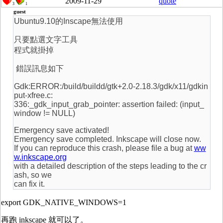
2009-11-29
quote
3
1
guest
Ubuntu9.10的Inscape無法使用
只要點選文字工具
程式就掛掉
錯誤訊息如下
Gdk:ERROR:/build/buildd/gtk+2.0-2.18.3/gdk/x11/gdkin
put-xfree.c:
336:_gdk_input_grab_pointer: assertion failed: (input_
window != NULL)
Emergency save activated!
Emergency save completed. Inkscape will close now.
If you can reproduce this crash, please file a bug at
ww
w.inkscape.org
with a detailed description of the steps leading to the cr
ash, so we
can fix it.
export GDK_NATIVE_WINDOWS=1
再跑 inkscape 就可以了。