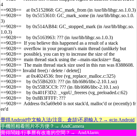
4
==9028== at 0x5152868: GC_mark_from (in /usr/lib/libgc.so.1.0.3)
==9028== by 0x5153610: GC_mark_some (in /usr/lib/libgc.so.1.0.
3)
==9028== by 0x514AB84: GC_stopped_mark (in /usr/lib/libgc.so.
1.0.3)
==9028== by 0x5163963: ??? (in /usr/lib/libgc.so.1.0.3)
==9028== If you believe this happened as a result of a stack
==9028== overflow in your program's main thread (unlikely but
==9028== possible), you can try to increase the size of the
==9028== main thread stack using the --main-stacksize= flag.
==9028== The main thread stack size used in this run was 8388608.
==9028== Invalid free() / delete / delete[]
==9028== at 0x4024536: free (vg_replace_malloc.c:325)
==9028== by 0x55B6203: ??? (in /lib/i686/libc-2.10.1.so)
==9028== by 0x55B5CC9: ??? (in /lib/i686/libc-2.10.1.so)
==9028== by 0x401F3D2: _vgnU_freeres (vg_preloaded.c:62)
==9028== by 0x8B3FFFF: ???
==9028== Address 0x5a69eb0 is not stack'd, malloc'd or (recently) fr
ee'd
覺得Android中文輸入法(注音、倉頡)不易輸入？→ gcin Android
手機照相看照片不方便？→ AndCamera
覺得鬧鐘/行事曆有改進的空間？→ AndAlarm