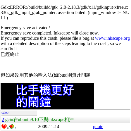
Gdk:ERROR:/build/buildd/gtk+2.0-2.18.3/gdk/x11/gdkinput-xfree.c:
336:_gdk_input_grab_pointer: assertion failed: (input_window != NU
LL)
Emergency save activated!
Emergency save completed. Inkscape will close now.
If you can reproduce this crash, please file a bug at
www.inkscape.org
with a detailed description of the steps leading to the crash, so we
can fix it.
已經終止
但如果改用其他的輸入法(如ibus)則無此問題
caleb
2
gcin在ubuntu9.10下與inkscape相沖
2009-11-14
quote
0
0