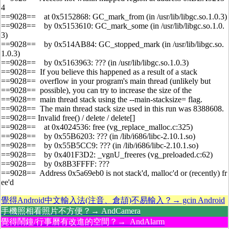
4
==9028== at 0x5152868: GC_mark_from (in /usr/lib/libgc.so.1.0.3)
==9028== by 0x5153610: GC_mark_some (in /usr/lib/libgc.so.1.0.
3)
==9028== by 0x514AB84: GC_stopped_mark (in /usr/lib/libgc.so.
1.0.3)
==9028== by 0x5163963: ??? (in /usr/lib/libgc.so.1.0.3)
==9028== If you believe this happened as a result of a stack
==9028== overflow in your program's main thread (unlikely but
==9028== possible), you can try to increase the size of the
==9028== main thread stack using the --main-stacksize= flag.
==9028== The main thread stack size used in this run was 8388608.
==9028== Invalid free() / delete / delete[]
==9028== at 0x4024536: free (vg_replace_malloc.c:325)
==9028== by 0x55B6203: ??? (in /lib/i686/libc-2.10.1.so)
==9028== by 0x55B5CC9: ??? (in /lib/i686/libc-2.10.1.so)
==9028== by 0x401F3D2: _vgnU_freeres (vg_preloaded.c:62)
==9028== by 0x8B3FFFF: ???
==9028== Address 0x5a69eb0 is not stack'd, malloc'd or (recently) fr
ee'd
覺得Android中文輸入法(注音、倉頡)不易輸入？→ gcin Android
手機照相看照片不方便？→ AndCamera
覺得鬧鐘/行事曆有改進的空間？→ AndAlarm