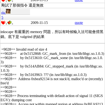
0
0
剛試了那個指令 還是無效
eliu
5
2009-11-15
quote
0
0
inkscape 有嚴重的 memory 問題，所以有時候輸入法可能會揹黑
鍋。底下是 valgrind 的結果
=9028== Invalid read of size 4
==9028== at 0x5152868: GC_mark_from (in /usr/lib/libgc.so.1.0.3)
==9028== by 0x5153610: GC_mark_some (in /usr/lib/libgc.so.1.0.
3)
==9028== by 0x514AB84: GC_stopped_mark (in /usr/lib/libgc.so.
1.0.3)
==9028== by 0x5163963: ??? (in /usr/lib/libgc.so.1.0.3)
==9028== Address 0xbea92134 is not stack'd, malloc'd or (recently)
free'd
==9028==
==9028==
==9028== Process terminating with default action of signal 11 (SIGS
EGV): dumping core
==9028== Access not within mapped region at address 0xBEA9213