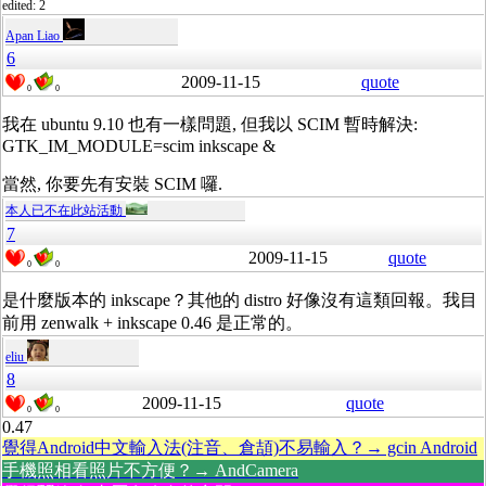
edited: 2
Apan Liao
6
2009-11-15
quote
0
0
我在 ubuntu 9.10 也有一樣問題, 但我以 SCIM 暫時解決:
GTK_IM_MODULE=scim inkscape &
當然, 你要先有安裝 SCIM 囉.
本人已不在此站活動
7
2009-11-15
quote
0
0
是什麼版本的 inkscape？其他的 distro 好像沒有這類回報。我目
前用 zenwalk + inkscape 0.46 是正常的。
eliu
8
2009-11-15
quote
0
0
0.47
覺得Android中文輸入法(注音、倉頡)不易輸入？→ gcin Android
手機照相看照片不方便？→ AndCamera