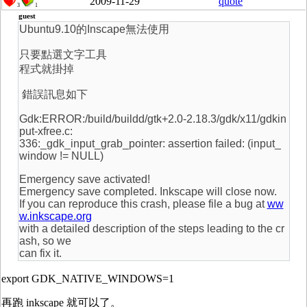
2009-11-29
quote
3
1
guest
Ubuntu9.10的Inscape無法使用
只要點選文字工具
程式就掛掉
錯誤訊息如下
Gdk:ERROR:/build/buildd/gtk+2.0-2.18.3/gdk/x11/gdkin
put-xfree.c:
336:_gdk_input_grab_pointer: assertion failed: (input_
window != NULL)
Emergency save activated!
Emergency save completed. Inkscape will close now.
If you can reproduce this crash, please file a bug at
ww
w.inkscape.org
with a detailed description of the steps leading to the cr
ash, so we
can fix it.
export GDK_NATIVE_WINDOWS=1
再跑 inkscape 就可以了。