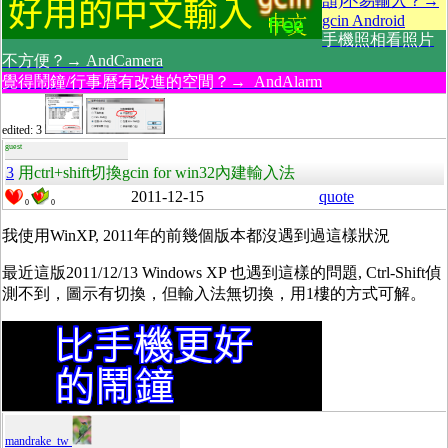
頡)不易輸入？→
gcin Android
手機照相看照片
不方便？→ AndCamera
覺得鬧鐘/行事曆有改進的空間？→ AndAlarm
edited: 3
guest
3
用ctrl+shift切換gcin for win32內建輸入法
2011-12-15
quote
0
0
我使用WinXP, 2011年的前幾個版本都沒遇到過這樣狀況
最近這版2011/12/13 Windows XP 也遇到這樣的問題, Ctrl-Shift偵
測不到，圖示有切換，但輸入法無切換，用1樓的方式可解。
mandrake_tw