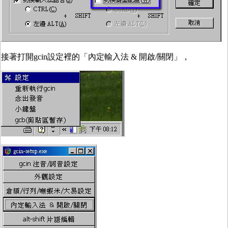
接著打開gcin設定裡的「內定輸入法 & 開啟/關閉」，