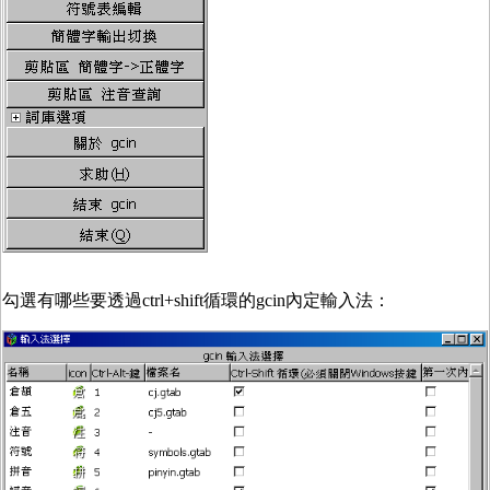
勾選有哪些要透過ctrl+shift循環的gcin內定輸入法：