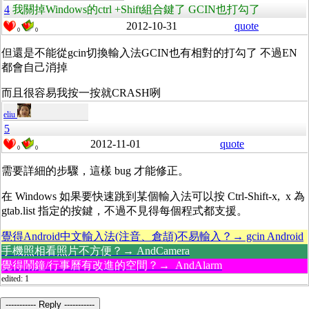
4
我關掉Windows的ctrl +Shift組合鍵了 GCIN也打勾了
2012-10-31
quote
0
0
但還是不能從gcin切換輸入法GCIN也有相對的打勾了 不過EN
都會自己消掉
而且很容易我按一按就CRASH咧
eliu
5
2012-11-01
quote
0
0
需要詳細的步驟，這樣 bug 才能修正。
在 Windows 如果要快速跳到某個輸入法可以按 Ctrl-Shift-x, x 為
gtab.list 指定的按鍵，不過不見得每個程式都支援。
覺得Android中文輸入法(注音、倉頡)不易輸入？→ gcin Android
手機照相看照片不方便？→ AndCamera
覺得鬧鐘/行事曆有改進的空間？→ AndAlarm
edited: 1
----------- Reply -----------