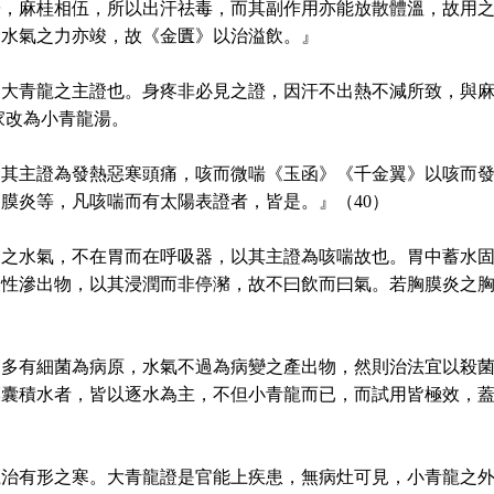
陽，麻桂相伍，所以出汗祛毒，而其副作用亦能放散體溫，故用
除水氣之力亦竣，故《金匱》以治溢飲。』
大青龍之主證也。身疼非必見之證，因汗不出熱不減所致，與麻
家改為小青龍湯。
。其主證為發熱惡寒頭痛，咳而微喘《玉函》《千金翼》以咳而
膜炎等，凡咳喘而有太陽表證者，皆是。』（40）
條之水氣，不在胃而在呼吸器，以其主證為咳喘故也。胃中蓄水
炎性滲出物，以其浸潤而非停瀦，故不曰飲而曰氣。若胸膜炎之
，多有細菌為病原，水氣不過為病變之產出物，然則治法宜以殺
膜囊積水者，皆以逐水為主，不但小青龍而已，而試用皆極效，
龍治有形之寒。大青龍證是官能上疾患，無病灶可見，小青龍之