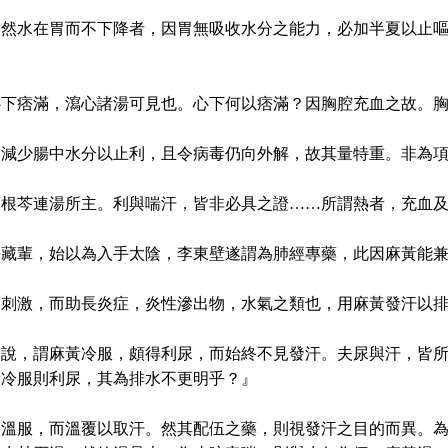
，然水在胃而不下降者，因胃無吸收水分之能力，必加半夏以止
下痞滿，瀉心諸湯可見也。心下何以痞滿？因胸腔充血之故。胸
，減少腸中水分以止利，且令病毒仍向外解，故其量特重。非為
葛根芩連湯所主。利與喘汗，皆非必具之證……所謂熱者，充血
藏輩，始以為入手太陰，李東壁遂謂為肺經專藥，此因麻黃能兼
之刺激，而助長炎症，炎性滲出物，水氣之類也，用麻黃發汗以
之說，謂麻黃冷服，頗得利尿，而始終不見發汗。夫尿與汗，皆
黃冷服則利尿，其為排水不更明乎？』
皆溫服，而溫覆以取汗。然其配伍之藥，則視發汗之目的而異。