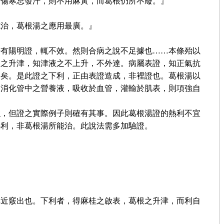
疹傷寒忌發汗，則不用麻黃，而葛根仍所不廢。』
施治，葛根湯之應用最廣。』
若有陽明證，輒不效。然則合病之說不足據也……本條殆以
根之升津，知津液之不上升，不外達。病屬表證，知正氣抗
利矣。是此證之下利，正由表證造成，非裡證也。葛根湯以
使消化管中之營養液，吸收於血管，灌輸於肌表，則項強自
強，但證之實際例子則確有其事。因此葛根湯證的熱利不宜
熱利，非葛根湯所能治。此說法需多加驗證。
其近竅出也。下利者，得麻桂之啟表，葛根之升津，而利自