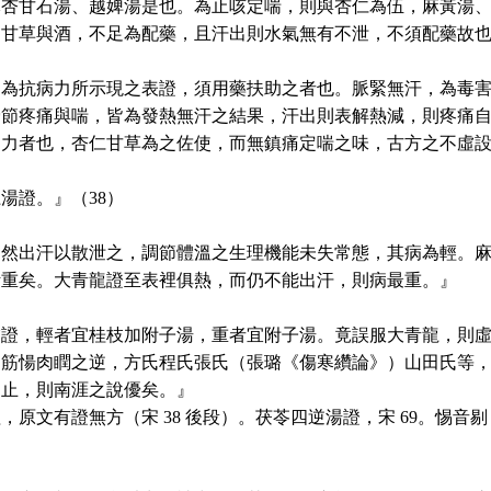
麻杏甘石湯、越婢湯是也。為止咳定喘，則與杏仁為伍，麻黃湯
。甘草與酒，不足為配藥，且汗出則水氣無有不泄，不須配藥故
，為抗病力所示現之表證，須用藥扶助之者也。脈緊無汗，為毒
骨節疼痛與喘，皆為發熱無汗之結果，汗出則表解熱減，則疼痛
病力者也，杏仁甘草為之佐使，而無鎮痛定喘之味，古方之不虛
湯證。』（38）
自然出汗以散泄之，調節體溫之生理機能未失常態，其病為輕。
斯重矣。大青龍證至表裡俱熱，而仍不能出汗，則病最重。』
虛證，輕者宜桂枝加附子湯，重者宜附子湯。竟誤服大青龍，則
。筋愓肉瞤之逆，方氏程氏張氏（張璐《傷寒纘論》）山田氏等
即止，則南涯之說優矣。』
，原文有證無方（宋 38 後段）。茯苓四逆湯證，宋 69。惕