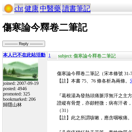
cht
健康
中醫藥
讀書筆記
傷寒論今釋卷二筆記
----------- Reply -----------
本人已不在此站活動
1
subject: 傷寒論今釋卷二筆記
傷寒論今釋卷二筆記（宋本條號 31-7
【註】本書 75、76 條各析為兩條。
joined: 2007-09-19
posted: 4946
promoted: 325
『葛根湯為發熱頭痛脈浮無汗之主
bookmarked: 206
證縱有骨楚，亦頗輕微；病有汗者
歸隱山林
（31）
【註】此之所謂咳嗽，應含咽喉痛。