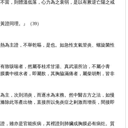
之不當，則體溫低落，心力為之衰弱，是以有厥逆亡陽之戒
黃證同理。』（39）
發熱為主證，不舉乾嘔，是也。如急性支氣管炎、螺旋菌性
固有致咳喘者，然屬苓桂朮甘湯、真武湯所治，不屬小青
胸膜囊中積水者，即屬飲，其胸脇滿痛者，屬柴胡劑，皆非
菌為主，次則消炎，而逐水為末務。然中醫古方之法，如慢
蓋滌除此等產出物，直接所以免炎症之剌激而增長，間接即
外證，雖亦是官能疾病，其裡證則肺臟或胸膜必有病灶。質