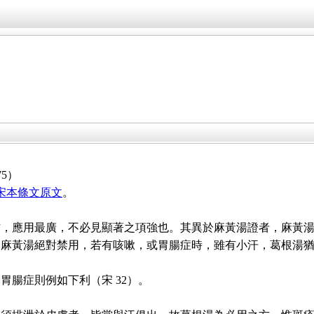
5）
宋本條文原文
。
方，應用最廣，不必見顯著之項強也。其異於麻黃湯證者，麻黃
，麻黃湯絕對禁用，若有咳嗽，或胃腸症時，雖有小汗，葛根湯
胃腸症則例如下利（宋 32）。