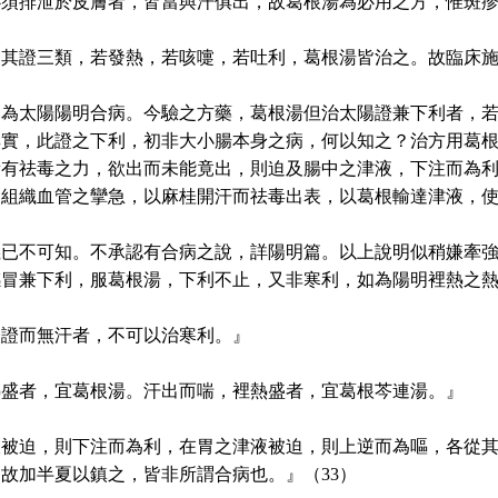
必須排泄於皮膚者，皆當與汗俱出，故葛根湯為必用之方，惟斑
，其證三類，若發熱，若咳嚏，若吐利，葛根湯皆治之。故臨床
，為太陽陽明合病。今驗之方藥，葛根湯但治太陽證兼下利者，
其實，此證之下利，初非大小腸本身之病，何以知之？治方用葛
積有祛毒之力，欲出而未能竟出，則迫及腸中之津液，下注而為
內組織血管之攣急，以麻桂開汗而祛毒出表，以葛根輸達津液，
義已不可知。不承認有合病之說，詳陽明篇。以上說明似稍嫌牽
感冒兼下利，服葛根湯，下利不止，又非寒利，如為陽明裡熱之
表證而無汗者，不可以治寒利。』
熱盛者，宜葛根湯。汗出而喘，裡熱盛者，宜葛根芩連湯。』
液被迫，則下注而為利，在胃之津液被迫，則上逆而為嘔，各從
故加半夏以鎮之，皆非所謂合病也。』（33）