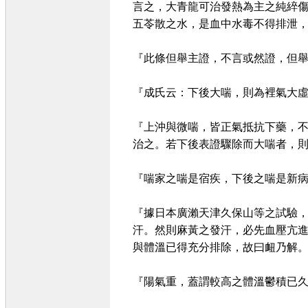
言之，大青龍可治發熱為主之純綷
五苓散之水，是血中水毒不得排泄
『此條但舉主證，不言或然證，但舉
『成氏云：下後大喘，則為裡氣大虛
『上沖與微喘，皆正氣抵抗下藥，
治之。若下後表證驟除而大喘者，
『喘家之喘是宿疾，下後之喘是新
『據日本廣瀨天津久保山等之試驗
汗。然則麻黃之發汗，必先血壓亢
與體溫已得充分排除，故曰衄乃解。
『陽氣重，蓋謂較高之體溫鬱積已久