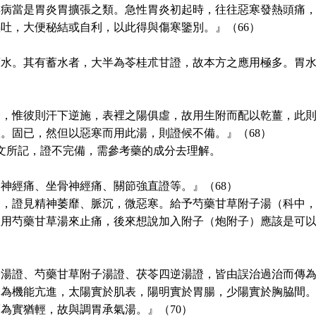
其病當是胃炎胃擴張之類。急性胃炎初起時，往往惡寒發熱頭痛
吐，大便秘結或自利，以此得與傷寒鑒別。』（66）
蓄水。其有蓄水者，大半為苓桂朮甘證，故本方之應用極多。胃
證，惟彼則汗下逆施，表裡之陽俱虛，故用生附而配以乾薑，此
。固已，然但以惡寒而用此湯，則證候不備。』（68）
為條文所記，證不完備，需參考藥的成分去理解。
神經痛、坐骨神經痛、關節強直證等。』（68）
起，證見精神萎靡、脈沉，微惡寒。給予芍藥甘草附子湯（科中
想用芍藥甘草湯來止痛，後來想說加入附子（炮附子）應該是可
子湯證、芍藥甘草附子湯證、茯苓四逆湯證，皆由誤治過治而傳
皆為機能亢進，太陽實於肌表，陽明實於胃腸，少陽實於胸脇間
為實猶輕，故與調胃承氣湯。』（70）