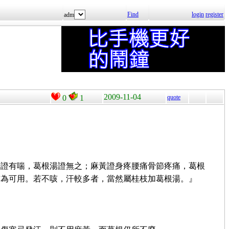
Find
login
register
adm
2009-11-04
0
1
quote
湯證有喘，葛根湯證無之；麻黃證身疼腰痛骨節疼痛，葛根
猶為可用。若不咳，汗較多者，當然屬桂枝加葛根湯。』