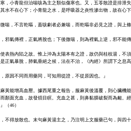
傷寒，小青龍但治喘咳為主之類似傷寒也。又，五苓散證是排泄
，其水不在心下；小青龍之水，是呼吸器之炎性滲出物，故在心
微喘，不言乾嘔，蓋咳劇者必兼喘，而乾嘔非必見之證，與上條
，邪氣傳裡，正氣將脫也；下後微喘，則為裡氣上逆，邪不能傳
不使表熱內陷之故。惟上沖為太陽本有之證，故仍與桂枝湯，不
則是正氣暴脫，肺氣垂絕之候，法在不治，《內經》所謂下之息
病，原因不同而用藥同，可知用從證，不從原因也。』
，麻黃能增高血壓。據西尾重之報告，服麻黃後溫覆，則心臟機
進而顏面充血，故發煩目瞑。充血之甚，則鼻黏膜破裂而為衄。
』（46）
，不得放散也。末句麻黃湯主之，乃注明上文服藥已句，與四十二