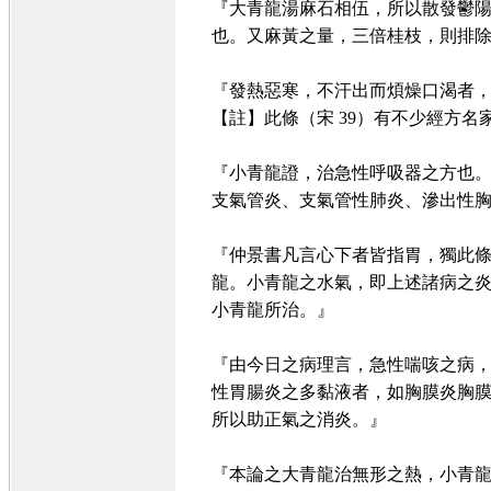
『大青龍湯麻石相伍，所以散發鬱
也。又麻黃之量，三倍桂枝，則排
『發熱惡寒，不汗出而煩燥口渴者，
【註】此條（宋 39）有不少經方名
『小青龍證，治急性呼吸器之方也
支氣管炎、支氣管性肺炎、滲出性胸
『仲景書凡言心下者皆指胃，獨此
龍。小青龍之水氣，即上述諸病之
小青龍所治。』
『由今日之病理言，急性喘咳之病
性胃腸炎之多黏液者，如胸膜炎胸
所以助正氣之消炎。』
『本論之大青龍治無形之熱，小青