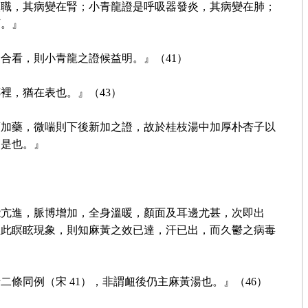
失職，其病變在腎；小青龍證是呼吸器發炎，其病變在肺；
下。』
合看，則小青龍之證候益明。』（41）
裡，猶在表也。』（43）
須加藥，微喘則下後新加之證，故於桂枝湯中加厚朴杏子以
高是也。』
能亢進，脈博增加，全身溫暖，顏面及耳邊尤甚，次即出
經此瞑眩現象，則知麻黃之效已達，汗已出，而久鬱之病毒
條同例（宋 41），非謂衄後仍主麻黃湯也。』（46）