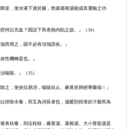
嘔降逆，使水液下達於腸，然後葛根湯能成其運輸之功
腔何以充血？因誤下而表熱內陷之故。』（34）
項強而用之，固不必有項強證矣。』
及炎性機轉是也。』
治喘咳。』（35）
排除之，使炎症易消，喘咳自止。麻黃豈肺經專藥哉！』
所以排除水毒，而互為消長者也，溫暖則排泄於汗腺而為
為發表祛毒，則伍桂枝，麻黃湯、葛根湯、大小青龍湯是