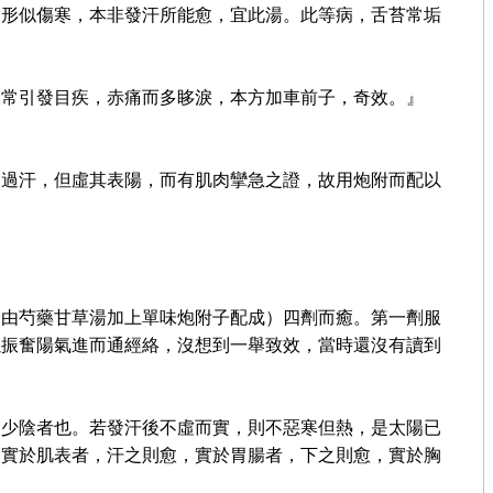
，形似傷寒，本非發汗所能愈，宜此湯。此等病，舌苔常垢
水常引發目疾，赤痛而多眵淚，本方加車前子，奇效。』
則過汗，但虛其表陽，而有肌肉攣急之證，故用炮附而配以
，由芍藥甘草湯加上單味炮附子配成）四劑而癒。第一劑服
以振奮陽氣進而通經絡，沒想到一舉致效，當時還沒有讀到
為少陰者也。若發汗後不虛而實，則不惡寒但熱，是太陽已
。實於肌表者，汗之則愈，實於胃腸者，下之則愈，實於胸