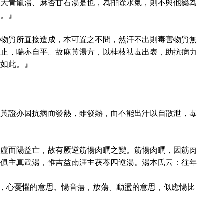
、大青龍湯、麻杏甘石湯是也，為排除水氣，則不與他藥為
也。』
害物質所直接造成，本可置之不問，然汗不出則毒害物質無
自止，喘亦自平。故麻黃湯方，以桂枝祛毒出表，助抗病力
設如此。』
麻黃證亦因抗病而發熱，雖發熱，而不能出汗以自散泄，毒
虛虛而陽益亡，故有厥逆筋愓肉瞤之變。筋愓肉瞤，因筋肉
，俱主真武湯，惟吉益南涯主茯苓四逆湯。湯本氏云：往年
音剔，心憂懼的意思。愓音蕩，放蕩、動盪的意思，似應愓比