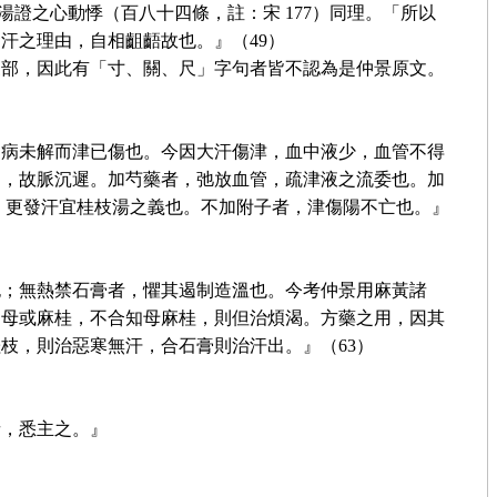
湯證之心動悸（百八十四條，註：宋 177）同理。「所以
汗之理由，自相齟齬故也。』（49）
三部，因此有「寸、關、尺」字句者皆不認為是仲景原文。
，病未解而津已傷也。今因大汗傷津，血中液少，血管不得
退，故脈沉遲。加芍藥者，弛放血管，疏津液之流委也。加
）更發汗宜桂枝湯之義也。不加附子者，津傷陽不亡也。』
也；無熱禁石膏者，懼其遏制造溫也。今考仲景用麻黃諸
知母或麻桂，不合知母麻桂，則但治煩渴。方藥之用，因其
枝，則治惡寒無汗，合石膏則治汗出。』（63）
者，悉主之。』