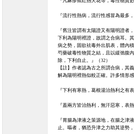
『凡麻疹猩紅熱天花等，毒性物質
『流行性熱病，流行性感冒為最多
『舊注皆謂有太陽證又有陽明證者
下利為陽明裡證，故謂之合病耳。
病之勢，固欲祛毒外出肌表，體內
芍藥破毒性物質之結，且以緩弛腹
除，下利自止。』（32）
【註】作者認為古之所謂合病，其
解為陽明裡熱似較正確。許多情形
『下利有寒熱，葛根湯治熱利之有
『蓋兩方皆治熱利，無汗惡寒，表
『胃腸為津液之策源地，在腸之津
止。嘔者，猶恐升津之力助其逆勢，