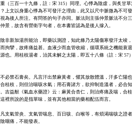
重（三百一十九條，註：宋 315）同理。心悸為陰虛，與炙甘草
？上文以身重心悸為不可發汗之理由，此又以尺中脈微為不可發
概視為後人所注。有問答的句子亦同。脈法則主張仲景脈法不分
於仲景，故含有營衛字句者，在本書皆認為是後人摻入。
少陰非新加湯所能治，即藥以測證，知此條乃太陽傷寒發汗太竣
養而拘攣，故疼痛益甚。血液少而血管收縮，循環系統之機能衰
源也。用桂枝湯者，治其未解之太陽，即五十八條（註：宋 57
者不必禁石膏矣。凡言汗出禁麻黃者，懼其放散體溫，汗多亡陽
不合桂枝，則但治喘咳水氣；用石膏諸方，欲抑制造溫者，必合
。吉益猷《氣血水藥證》云：麻黃合杏仁，則治疼痛及喘，合桂
。這裡所說的是指單味，並有其他相當的藥相配伍而言。
，凡支氣管炎、支氣管喘息、百日咳、白喉等，有煩渴喘咳之證
少陰咽痛，不能發表。