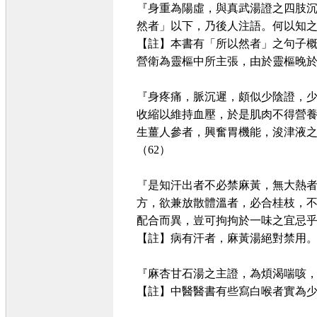
『身重為陽虛，與真武湯證之四肢沉
然者」以下，乃後人注語。何以知之
【註】本書有「所以然者」之句子
營衛為靈樞中所主張，由於靈樞晚
『身疼痛，脈沉遲，頗似少陰證，
收縮以維持血壓，於是肌肉不得營
生薑人參者，興奮胃機能，浚津液之
（62）
『是知汗出者不必禁麻黃，無大熱
方，欲兼放散體溫者，必合桂枝，
配合而異，豈可拘拘於一味之宜忌乎
【註】病有汗者，麻黃湯絕對禁用
『麻杏甘石湯之主證，為煩渴喘咳
【註】中醫醫書有些寫白喉者實為