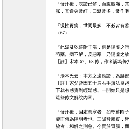
『發汗後，表證已解，而腹脹滿，
膩，其邊尖常紅，口涎常多，常作嘔
『慢性胃病，世間最多，不必皆有
（67）
『此湯及乾薑附子湯，俱是陽虛之
芍藥。病不解，反惡寒，乃陽虛之故
【註】宋本 67、68 條，作者認
『湯本氏云：本方之適應證，為腰部
【註】家父曾因五十肩右手無法舉
下就有感覺到輕鬆感。一開始只是
這些條文解說內容。
『發汗後，因虛惡寒者，如乾薑附
罷而傳為陽明者也。三陽皆屬實，
脇者，和解之則愈。今實於胃腸，而