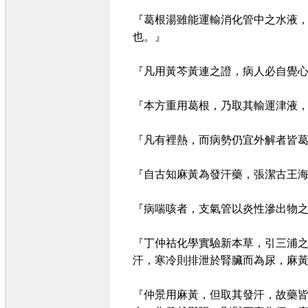
『葛根湯雖能運輸消化管中之水液
也。』
『凡用黃芩黃連之證，病人必自覺心
『本方重用葛根，乃取其輸運津液
『凡有裡熱，而病勢仍宜外解者皆
『自古知麻黃為發汗藥，張潔古王海
『病喘咳者，支氣管以炎性滲出物
『丁仲祜化學實驗新本草，引三浦
汗，寒冷則排泄於腎臟而為尿，麻
『仲景用麻黃，但取其發汗，故藥