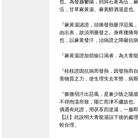
也。為發越鬱陽，則與石膏為伍，
伍，甘草麻黃湯、麻黃醇酒湯是也
『麻黃湯諸證，頭痛發熱脈浮惡風
由出表，故須用藥發之。身疼腰痛
也，以麻黃發汗，治病證之障礙抗
『麻黃湯證加煩燥口渴者，為大青龍
『桂枝證因抗病而發熱，因發熱而
害物質之力，使生理失去常態，病
『脈微弱汗出惡風，是兼少陰之陽
不得煦濡所致，陽亡而津不繼故也
偶遇有此證，用茯苓四逆湯，一服
【註】此說明大青龍湯誤下後的處理
較合理。