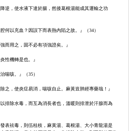
嘔降逆，使水液下達於腸，然後葛根湯能成其運輸之功
腔何以充血？因誤下而表熱內陷之故。』（34）
項強而用之，固不必有項強證矣。』
及炎性機轉是也。』
治喘咳。』（35）
排除之，使炎症易消，喘咳自止。麻黃豈肺經專藥哉！』
所以排除水毒，而互為消長者也，溫暖則排泄於汗腺而為
為發表祛毒，則伍桂枝，麻黃湯、葛根湯、大小青龍湯是