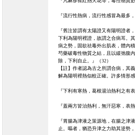
『凡麻疹猩紅熱天花等，毒性物質
『流行性熱病，流行性感冒為最多
『舊注皆謂有太陽證又有陽明證者
下利為陽明裡證，故謂之合病耳。
病之勢，固欲祛毒外出肌表，體內
芍藥破毒性物質之結，且以緩弛腹
除，下利自止。』（32）
【註】作者認為古之所謂合病，其
解為陽明裡熱似較正確。許多情形
『下利有寒熱，葛根湯治熱利之有
『蓋兩方皆治熱利，無汗惡寒，表
『胃腸為津液之策源地，在腸之津
止。嘔者，猶恐升津之力助其逆勢，