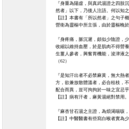
『身重為陽虛，與真武湯證之四肢沉
然者」以下，乃後人注語。何以知之
【註】本書有「所以然者」之句子
營衛為靈樞中所主張，由於靈樞晚
『身疼痛，脈沉遲，頗似少陰證，
收縮以維持血壓，於是肌肉不得營
生薑人參者，興奮胃機能，浚津液之
（62）
『是知汗出者不必禁麻黃，無大熱
方，欲兼放散體溫者，必合桂枝，
配合而異，豈可拘拘於一味之宜忌乎
【註】病有汗者，麻黃湯絕對禁用
『麻杏甘石湯之主證，為煩渴喘咳
【註】中醫醫書有些寫白喉者實為