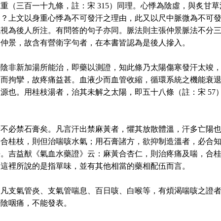
重（三百一十九條，註：宋 315）同理。心悸為陰虛，與炙甘草
？上文以身重心悸為不可發汗之理由，此又以尺中脈微為不可發
概視為後人所注。有問答的句子亦同。脈法則主張仲景脈法不分
於仲景，故含有營衛字句者，在本書皆認為是後人摻入。
少陰非新加湯所能治，即藥以測證，知此條乃太陽傷寒發汗太竣
養而拘攣，故疼痛益甚。血液少而血管收縮，循環系統之機能衰
源也。用桂枝湯者，治其未解之太陽，即五十八條（註：宋 57
者不必禁石膏矣。凡言汗出禁麻黃者，懼其放散體溫，汗多亡陽
不合桂枝，則但治喘咳水氣；用石膏諸方，欲抑制造溫者，必合
。吉益猷《氣血水藥證》云：麻黃合杏仁，則治疼痛及喘，合桂
。這裡所說的是指單味，並有其他相當的藥相配伍而言。
，凡支氣管炎、支氣管喘息、百日咳、白喉等，有煩渴喘咳之證
少陰咽痛，不能發表。