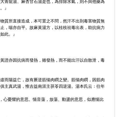
、大青龍湯、麻杏甘石湯是也，為排除水氣，則不與他藥為
也。』
害物質所直接造成，本可置之不問，然汗不出則毒害物質無
自止，喘亦自平。故麻黃湯方，以桂枝祛毒出表，助抗病力
設如此。』
麻黃證亦因抗病而發熱，雖發熱，而不能出汗以自散泄，毒
虛虛而陽益亡，故有厥逆筋愓肉瞤之變。筋愓肉瞤，因筋肉
，俱主真武湯，惟吉益南涯主茯苓四逆湯。湯本氏云：往年
音剔，心憂懼的意思。愓音蕩，放蕩、動盪的意思，似應愓比