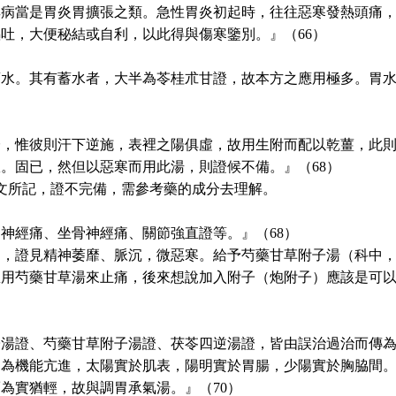
其病當是胃炎胃擴張之類。急性胃炎初起時，往往惡寒發熱頭痛
吐，大便秘結或自利，以此得與傷寒鑒別。』（66）
蓄水。其有蓄水者，大半為苓桂朮甘證，故本方之應用極多。胃
證，惟彼則汗下逆施，表裡之陽俱虛，故用生附而配以乾薑，此
。固已，然但以惡寒而用此湯，則證候不備。』（68）
為條文所記，證不完備，需參考藥的成分去理解。
神經痛、坐骨神經痛、關節強直證等。』（68）
起，證見精神萎靡、脈沉，微惡寒。給予芍藥甘草附子湯（科中
想用芍藥甘草湯來止痛，後來想說加入附子（炮附子）應該是可
子湯證、芍藥甘草附子湯證、茯苓四逆湯證，皆由誤治過治而傳
皆為機能亢進，太陽實於肌表，陽明實於胃腸，少陽實於胸脇間
為實猶輕，故與調胃承氣湯。』（70）