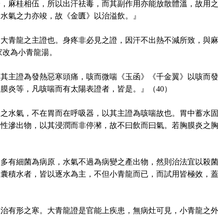
陽，麻桂相伍，所以出汗祛毒，而其副作用亦能放散體溫，故用
除水氣之力亦竣，故《金匱》以治溢飲。』
大青龍之主證也。身疼非必見之證，因汗不出熱不減所致，與麻
家改為小青龍湯。
。其主證為發熱惡寒頭痛，咳而微喘《玉函》《千金翼》以咳而
膜炎等，凡咳喘而有太陽表證者，皆是。』（40）
條之水氣，不在胃而在呼吸器，以其主證為咳喘故也。胃中蓄水
炎性滲出物，以其浸潤而非停瀦，故不曰飲而曰氣。若胸膜炎之
，多有細菌為病原，水氣不過為病變之產出物，然則治法宜以殺
膜囊積水者，皆以逐水為主，不但小青龍而已，而試用皆極效，
龍治有形之寒。大青龍證是官能上疾患，無病灶可見，小青龍之