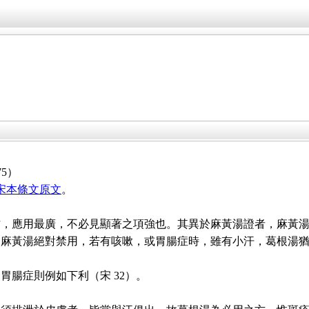
5）
宋本條文原文
。
方，應用最廣，不必見顯著之項強也。其異於麻黃湯證者，麻黃
，麻黃湯絕對禁用，若有咳嗽，或胃腸症時，雖有小汗，葛根湯
胃腸症則例如下利（宋 32）。