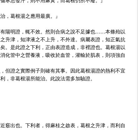
疹傷寒忌發汗，則不用麻黃，而葛根仍所不廢。』
施治，葛根湯之應用最廣。』
若有陽明證，輒不效。然則合病之說不足據也……本條殆以
根之升津，知津液之不上升，不外達。病屬表證，知正氣抗
利矣。是此證之下利，正由表證造成，非裡證也。葛根湯以
使消化管中之營養液，吸收於血管，灌輸於肌表，則項強自
強，但證之實際例子則確有其事。因此葛根湯證的熱利不宜
熱利，非葛根湯所能治。此說法需多加驗證。
其近竅出也。下利者，得麻桂之啟表，葛根之升津，而利自