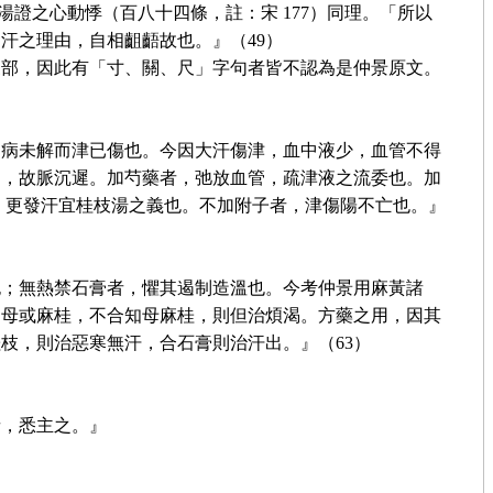
湯證之心動悸（百八十四條，註：宋 177）同理。「所以
汗之理由，自相齟齬故也。』（49）
三部，因此有「寸、關、尺」字句者皆不認為是仲景原文。
，病未解而津已傷也。今因大汗傷津，血中液少，血管不得
退，故脈沉遲。加芍藥者，弛放血管，疏津液之流委也。加
）更發汗宜桂枝湯之義也。不加附子者，津傷陽不亡也。』
也；無熱禁石膏者，懼其遏制造溫也。今考仲景用麻黃諸
知母或麻桂，不合知母麻桂，則但治煩渴。方藥之用，因其
枝，則治惡寒無汗，合石膏則治汗出。』（63）
者，悉主之。』