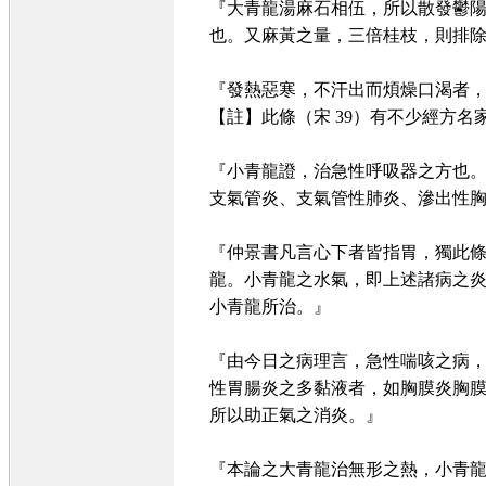
『大青龍湯麻石相伍，所以散發鬱
也。又麻黃之量，三倍桂枝，則排
『發熱惡寒，不汗出而煩燥口渴者，
【註】此條（宋 39）有不少經方名
『小青龍證，治急性呼吸器之方也
支氣管炎、支氣管性肺炎、滲出性胸
『仲景書凡言心下者皆指胃，獨此
龍。小青龍之水氣，即上述諸病之
小青龍所治。』
『由今日之病理言，急性喘咳之病
性胃腸炎之多黏液者，如胸膜炎胸
所以助正氣之消炎。』
『本論之大青龍治無形之熱，小青