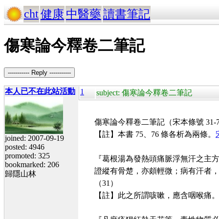
cht
健康
中醫藥
讀書筆記
傷寒論今釋卷二筆記
----------- Reply -----------
本人已不在此站活動
1
subject: 傷寒論今釋卷二筆記
傷寒論今釋卷二筆記（宋本條號 31-7
【註】本書 75、76 條各析為兩條。
joined: 2007-09-19
posted: 4946
promoted: 325
『葛根湯為發熱頭痛脈浮無汗之主
bookmarked: 206
證縱有骨楚，亦頗輕微；病有汗者
歸隱山林
（31）
【註】此之所謂咳嗽，應含咽喉痛。