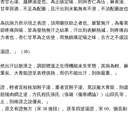
麻杏甘石湯、越婢湯是也。為止咳定喘，則與杏仁為伍，麻黃湯
。甘草與酒，不足為配藥，且汗出則水氣無有不泄，不須配藥故
，為抗病力所示現之表證，須用藥扶助之者也。脈緊無汗，為毒
骨節疼痛與喘，皆為發熱無汗之結果，汗出則表解熱減，則疼痛
病力者也，杏仁甘草為之佐使，而無鎮痛定喘之味，古方之不虛
湯證。』（38）
自然出汗以散泄之，調節體溫之生理機能未失常態，其病為輕。
斯重矣。大青龍證至表裡俱熱，而仍不能出汗，則病最重。』
虛證，輕者宜桂枝加附子湯，重者宜附子湯。竟誤服大青龍，則
。筋愓肉瞤之逆，方氏程氏張氏（張璐《傷寒纘論》）山田氏等
即止，則南涯之說優矣。』
，原文有證無方（宋 38 後段）。茯苓四逆湯證，宋 69。惕