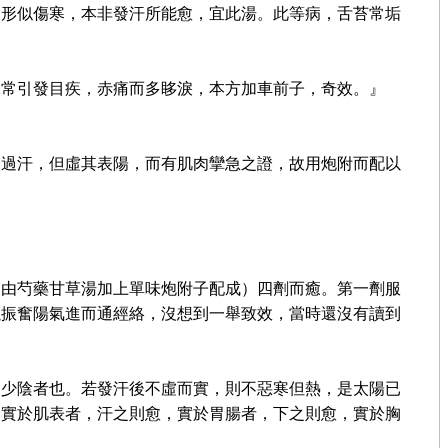
，形似傷寒，本非發汗所能愈，宜此湯。此等病，舌苔常垢
水常引發目疾，赤痛而多眵淚，本方加車前子，奇效。』
則過汗，但虛其表陽，而有肌肉攣急之證，故用炮附而配以
，由芍藥甘草湯加上單味炮附子配成）四劑而癒。第一劑服
以振奮陽氣進而通經絡，沒想到一舉致效，當時還沒有讀到
為少陰者也。若發汗後不虛而實，則不惡寒但熱，是太陽已
。實於肌表者，汗之則愈，實於胃腸者，下之則愈，實於胸