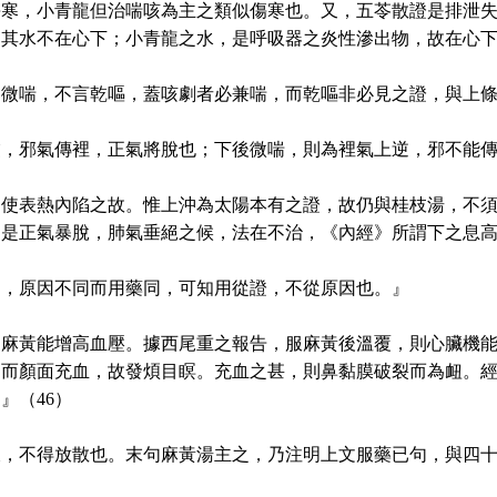
傷寒，小青龍但治喘咳為主之類似傷寒也。又，五苓散證是排泄
，其水不在心下；小青龍之水，是呼吸器之炎性滲出物，故在心
微喘，不言乾嘔，蓋咳劇者必兼喘，而乾嘔非必見之證，與上條
，邪氣傳裡，正氣將脫也；下後微喘，則為裡氣上逆，邪不能傳
不使表熱內陷之故。惟上沖為太陽本有之證，故仍與桂枝湯，不
則是正氣暴脫，肺氣垂絕之候，法在不治，《內經》所謂下之息
病，原因不同而用藥同，可知用從證，不從原因也。』
，麻黃能增高血壓。據西尾重之報告，服麻黃後溫覆，則心臟機
進而顏面充血，故發煩目瞑。充血之甚，則鼻黏膜破裂而為衄。
』（46）
，不得放散也。末句麻黃湯主之，乃注明上文服藥已句，與四十二