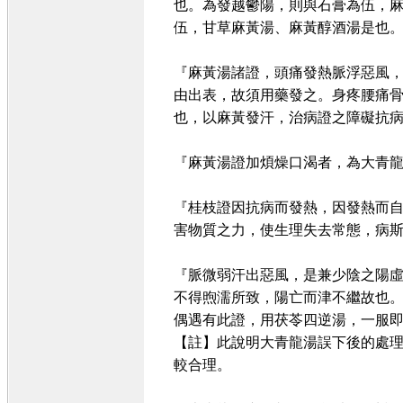
也。為發越鬱陽，則與石膏為伍，
伍，甘草麻黃湯、麻黃醇酒湯是也
『麻黃湯諸證，頭痛發熱脈浮惡風
由出表，故須用藥發之。身疼腰痛
也，以麻黃發汗，治病證之障礙抗
『麻黃湯證加煩燥口渴者，為大青龍
『桂枝證因抗病而發熱，因發熱而
害物質之力，使生理失去常態，病
『脈微弱汗出惡風，是兼少陰之陽
不得煦濡所致，陽亡而津不繼故也
偶遇有此證，用茯苓四逆湯，一服
【註】此說明大青龍湯誤下後的處理
較合理。