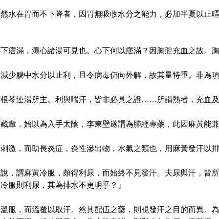
，然水在胃而不下降者，因胃無吸收水分之能力，必加半夏以止
下痞滿，瀉心諸湯可見也。心下何以痞滿？因胸腔充血之故。胸
，減少腸中水分以止利，且令病毒仍向外解，故其量特重。非為
葛根芩連湯所主。利與喘汗，皆非必具之證……所謂熱者，充血
藏輩，始以為入手太陰，李東壁遂謂為肺經專藥，此因麻黃能兼
之刺激，而助長炎症，炎性滲出物，水氣之類也，用麻黃發汗以
之說，謂麻黃冷服，頗得利尿，而始終不見發汗。夫尿與汗，皆
黃冷服則利尿，其為排水不更明乎？』
皆溫服，而溫覆以取汗。然其配伍之藥，則視發汗之目的而異。