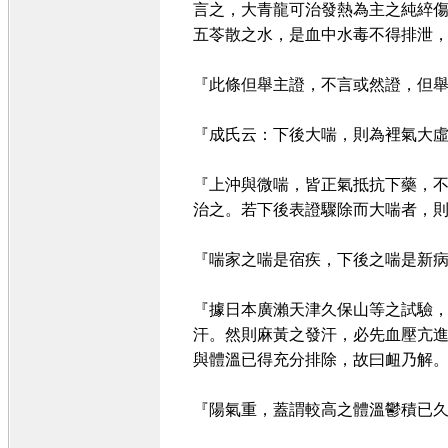
言之，大青龍可治發熱為主之純綷
五苓散之水，是血中水毒不得排泄
『此條但舉主證，不言或然證，但舉
『成氏云：下後大喘，則為裡氣大虛
『上沖與微喘，皆正氣抵抗下藥，
治之。若下後表證驟除而大喘者，
『喘家之喘是宿疾，下後之喘是新
『據日本廣瀨天津久保山等之試驗
汗。然則麻黃之發汗，必先血壓亢
與體溫已得充分排除，故曰衄乃解。
『陽氣重，蓋謂較高之體溫鬱積已久