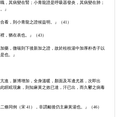
失職，其病變在腎；小青龍證是呼吸器發炎，其病變在肺；
下。』
合看，則小青龍之證候益明。』（41）
裡，猶在表也。』（43）
須加藥，微喘則下後新加之證，故於桂枝湯中加厚朴杏子以
高是也。』
能亢進，脈博增加，全身溫暖，顏面及耳邊尤甚，次即出
經此瞑眩現象，則知麻黃之效已達，汗已出，而久鬱之病毒
條同例（宋 41），非謂衄後仍主麻黃湯也。』（46）