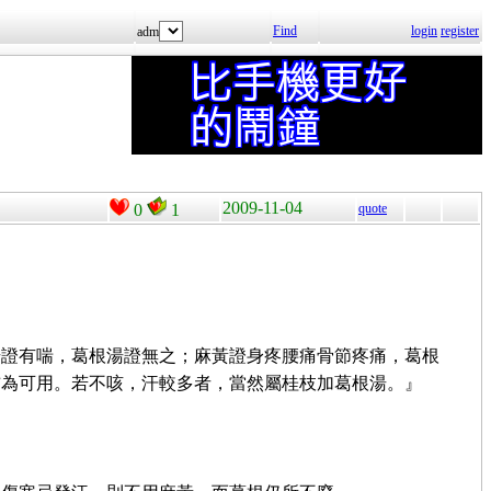
Find
login
register
adm
2009-11-04
0
1
quote
湯證有喘，葛根湯證無之；麻黃證身疼腰痛骨節疼痛，葛根
猶為可用。若不咳，汗較多者，當然屬桂枝加葛根湯。』