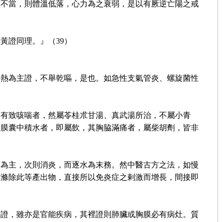
之不當，則體溫低落，心力為之衰弱，是以有厥逆亡陽之戒
黃證同理。』（39）
發熱為主證，不舉乾嘔，是也。如急性支氣管炎、螺旋菌性
固有致咳喘者，然屬苓桂朮甘湯、真武湯所治，不屬小青
胸膜囊中積水者，即屬飲，其胸脇滿痛者，屬柴胡劑，皆非
菌為主，次則消炎，而逐水為末務。然中醫古方之法，如慢
蓋滌除此等產出物，直接所以免炎症之剌激而增長，間接即
外證，雖亦是官能疾病，其裡證則肺臟或胸膜必有病灶。質