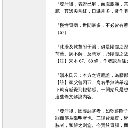
『發汗後，表證已解，而腹脹滿，
膩，其邊尖常紅，口涎常多，常作嘔
『慢性胃病，世間最多，不必皆有
（67）
『此湯及乾薑附子湯，俱是陽虛之
芍藥。病不解，反惡寒，乃陽虛之故
【註】宋本 67、68 條，作者認
『湯本氏云：本方之適應證，為腰部
【註】家父曾因五十肩右手無法舉
下就有感覺到輕鬆感。一開始只是
這些條文解說內容。
『發汗後，因虛惡寒者，如乾薑附
罷而傳為陽明者也。三陽皆屬實，
脇者，和解之則愈。今實於胃腸，而