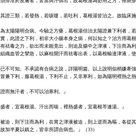
必須排泄於皮膚者，皆當與汗俱出，故葛根湯為必用之方，惟斑
，其證三類，若發熱，若咳嚏，若吐利，葛根湯皆治之。故臨床
，為太陽陽明合病。今驗之方藥，葛根湯但治太陽證兼下利者，
其實，此證之下利，初非大小腸本身之病，何以知之？治方用葛
積有祛毒之力，欲出而未能竟出，則迫及腸中之津液，下注而為
內組織血管之攣急，以麻桂開汗而祛毒出表，以葛根輸達津液，
義已不可知。不承認有合病之說，詳陽明篇。以上說明似稍嫌牽
感冒兼下利，服葛根湯，下利不止，又非寒利，如為陽明裡熱之
表證而無汗者，不可以治寒利。』
熱盛者，宜葛根湯。汗出而喘，裡熱盛者，宜葛根芩連湯。』
液被迫，則下注而為利，在胃之津液被迫，則上逆而為嘔，各從
故加半夏以鎮之，皆非所謂合病也。』（33）