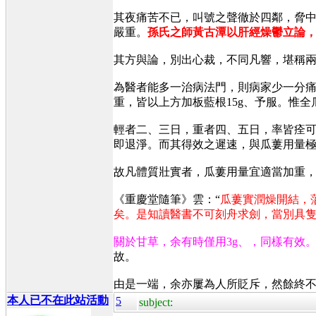
其夜痛苦不已，叫號之聲徹於四鄰，脅中
嚴重。
孫氏之師黃古潭以肝經燥鬱立論，
其方與論，別出心裁，不同凡響，堪稱兩
為醫者能多一治病法門，則病家少一分痛
重，皆以上方加板藍根15g、予服。惟全瓜
輕者二、三日，重者四、五日，率皆痊
即退淨。而其得效之遲速，與瓜蔞用量
故凡體質壯實者，瓜蔞用量宜適當加重
《重慶堂隨筆》雲：“
瓜蔞實潤燥開結，
矣。是知讀醫書不可刻舟求劍，當別具
關於甘草，余有時僅用3g、，同樣有效。
故。
由是一端，余亦屢為人所貶斥，然餘終
本人已不在此站活動
5
subject: