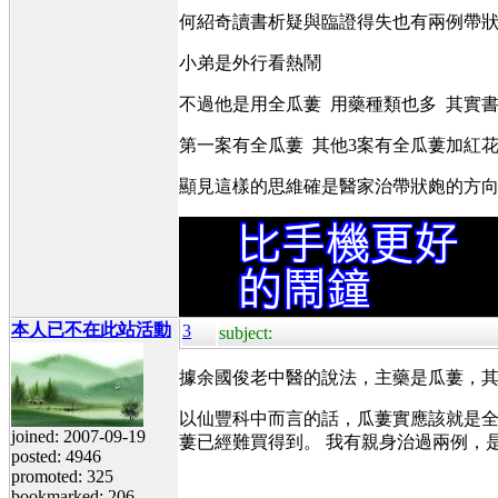
何紹奇讀書析疑與臨證得失也有兩例帶狀
小弟是外行看熱鬧
不過他是用全瓜蔞 用藥種類也多 其實
第一案有全瓜蔞 其他3案有全瓜蔞加紅
顯見這樣的思維確是醫家治帶狀皰的方
本人已不在此站活動
3
subject:
據余國俊老中醫的說法，主藥是瓜蔞，
以仙豐科中而言的話，瓜蔞實應該就是
joined: 2007-09-19
蔞已經難買得到。 我有親身治過兩例，
posted: 4946
promoted: 325
bookmarked: 206