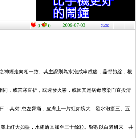
2009-07-03
quote
0
0
在之神經走向相一致。其主證則為水泡成串成簇，晶瑩飽綻，根
相同，或苦寒直折，或透發火鬱，或因其是病毒感染而直投清
曰：其弟“忽左脅痛，皮膚上一片紅如碗大，發水泡瘡三、五
皮膚上紅大如盤，水皰瘡又加至三十餘粒。醫教以白礬研末，井