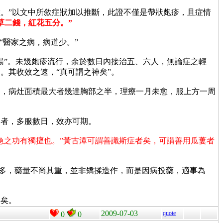
。”以文中所敘症狀加以推斷，此證不僅是帶狀皰疹，且症情
草二錢，紅花五分。”
“醫家之病，病道少。”
湯”。未幾皰疹流行，余於數日內接治五、六人，無論症之輕
、。其收效之速，“真可謂之神矣”。
中，病灶面積最大者幾達胸部之半，理療一月未愈，服上方一周
用者，多服數日，效亦可期。
急之功有獨擅也。”黃古潭可謂善識斯症者矣，可謂善用瓜蔞者
多，藥量不尚其重，並非矯揉造作，而是因病投藥，適事為
問矣。
2009-07-03
quote
0
0