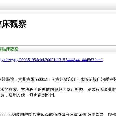
臨床觀察
狀皰疹臨床觀察
an/zgyx/szgygy/20085195/lcbd/20081113155444644_444563.html
醫學院，貴州貴陽550002； 2.貴州省印江土家族苗族自治縣中醫醫院
疹的療效。方法程氏瓜蔞散內服與西藥組對照。結果程氏瓜蔞散內
低廉，運用方便，無明顯副作用。
～2006.05間採用程氏瓜蔞散內服治療帶狀皰疹50例,效果滿意。現