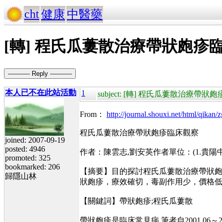
cht
健康
中醫藥
[轉] 程氏瓜蔞散治療帶狀皰疹
----------- Reply -----------
本人已不在此站活動
1
subject: [轉] 程氏瓜蔞散治療帶
From：
http://journal.shouxi.net/html/qik
程氏瓜蔞散治療帶狀皰疹臨床觀察
joined: 2007-09-19
posted: 4946
作者：陳雲志,劉安英作者單位：(1.貴陽中
promoted: 325
bookmarked: 206
【摘要】目的探討程氏瓜蔞散治療帶狀皰
歸隱山林
狀皰疹，療效確切，毒副作用少，價格
【關鍵詞】帶狀皰疹;程氏瓜蔞散
帶狀皰疹是臨床常見病,筆者自2001.06