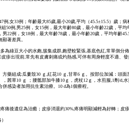
7例,女33例；年齡最大85歲,最小20歲,平均（45.5±15.5）歲
組50例,男25例，女15例，最大年齡80歲，最小年齡22歲，平均年
男22例，女18例，最大年齡78歲，最小年齡20歲，平均年齡45.
無顯著差異。
皮損多為綠豆大小的水皰,簇集成群,皰壁較緊張,基底色紅,常單側
②皮疹出現前,常先有皮膚刺痛或灼熱感,可伴有周身輕度不適、
方藥組成:瓜蔞殼30 ｇ,紅花10 ｇ,甘草6 ｇ。按部位加減：頭面
，茜草10 ｇ ；腰骶部加牛膝10ｇ，虎杖12ｇ，水煎服,1劑/d,水
用,合併感染者加用抗生素治療。10 d為1個療程。
,無疼痛後遺症為治癒；皮疹消退約30%,疼痛明顯減輕為好轉；皮
略）