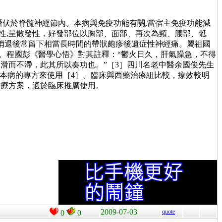
潛伏於脊髓神經節內。本病與免疫功能有關,當宿主免疫功能減
性,呈散發性，好發部位以胸部、面部、再次為頸、腰部、骶
疹消退後常留下相當長時間的帶狀皰疹後遺症性神經痛。屬祖國
成。程國彭《醫學心悟》對其註釋：“鬱火日久，肝氣躁急，不得
滑而不滯，此其所以奏功也。”［3］四川名老中醫余國俊先生
療本病的專方來使用［4］。臨床與西藥治療組比較，療效較明
治療方案，適於臨床推廣使用。
2009-07-03
quote
0
0