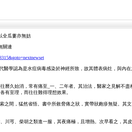
以全瓜蔞亦無妨
無關連
id=8315&goto=nextnewset
。現代醫學認為是水痘病毒感染於神經所致，故其體表病灶，與內
往曆久始消，常有痛至_一、二年者。其治法，醫家之見解不盡
，各有至理，而往往難得理想效果。
思索之間，猛然省悟。書中所敘脅痛之狀，實帶狀皰疹無疑。其文
附、川芎、柴胡之類進一服，其夜痛極，且增熱。次早看之，其
。