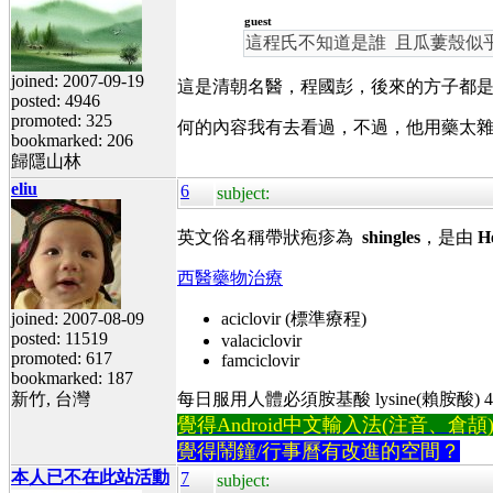
guest
這程氏不知道是誰 且瓜蔞殼似
joined: 2007-09-19
這是清朝名醫，程國彭，後來的方子都是從他
posted: 4946
promoted: 325
何的內容我有去看過，不過，他用藥太雜
bookmarked: 206
歸隱山林
eliu
6
subject:
英文俗名稱帶狀疱疹為
shingles
，是由
H
西醫藥物治療
joined: 2007-08-09
aciclovir (標準療程)
posted: 11519
valaciclovir
promoted: 617
famciclovir
bookmarked: 187
新竹, 台灣
每日服用人體必須胺基酸 lysine(賴胺酸) 
覺得Android中文輸入法(注音、倉頡)不易
覺得鬧鐘/行事曆有改進的空間？
本人已不在此站活動
7
subject: