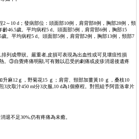
；病程2～10 d；發病部位：頭面部10例，肩背部8例，胸部28例，頸
齡46.5歲。平均病程5 d。頭面部5例，肩背部6例，胸部15
5歲。平均病程5 d。頭面部5例，肩背部2例，胸部13例，頸部7
分佈,排列成帶狀。嚴重者,皮損可表現為出血性或可見壞疽性損
發熱。③自覺疼痛明顯,可有難以忍受的劇痛或皮疹消退後遺疼
加升麻12ｇ，野菊花15 ｇ；肩背、頸部加薑黃10 ｇ，桑枝10
煎3次取汁450 ml分3次服,10 d為1個療程。對照組予阿昔洛韋片
疹消退不足30%,仍有疼痛為未癒。