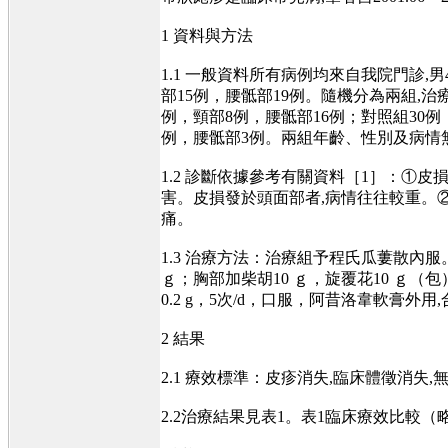
1 資料與方法
1.1 一般資料所有病例均來自我院門診,男4
部15例，腰骶部19例。隨機分為兩組,治療
例，頸部8例，腰骶部16例；對照組30例，
例，腰骶部3例。兩組年齡、性別及病情
1.2 診斷依據參考有關資料［1］：①
害。皮損發於頭面部者,病情往往較重。
痛。
1.3 治療方法：治療組予程氏瓜蔞散內服。
ｇ；胸部加柴胡10 ｇ，旋覆花10 ｇ（包）
0.2 g，5次/d，口服，阿昔洛韋軟膏外
2 結果
2.1 療效標準：皮疹消失,臨床體徵消失
2.2治療結果見表1。表1臨床療效比較（