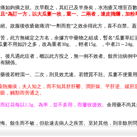
痛如鉤摘之狀。次早觀之，其紅已及半身矣，水泡瘡又增至百數
且“為訂一方，以大瓜蔞一枚，重一、二兩者，連皮搗爛，加粉
絕。故服後收瘡斂痛消“一劑而愈”之效余得此方，喜不自禁。蓋
苦，此方無確定之方名，余據方中藥物之組成，暫名“瓜蔞草紅
蔞不用如許之多，改為重者30g、，輕者15g、，中者21～24g
可。後凡遇此症者，概以此方投之，無一例不效者。餘所治病例
極有關係。
，藥後若輕瀉一、二次，則見效尤速。若體質不壯。瓜蔞不便重
蕩熱滌痰，夫人知之，而不知其舒肝鬱、潤肝燥、平肝逆、緩肝
隻眼，觸類而旁通之。
而紅花每以1.5g、為率，並不多用，而屢收捷效。
余用藥不尚其
不悔。餘生而不敏，但欲速去病人之疾苦。至於其他，則非餘所