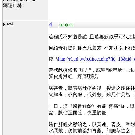
歸隱山林
guest
4
subject:
這程氏不知道是誰 且瓜蔞殼似乎可代之
何紹奇有提到孫氏瓜蔞方 不知和以下有
轉貼
http://rf.url.tw/redirect.php?fid=18&t
帶狀皰疹俗名“蛇丹”，或稱“蛇串瘡”
腳皮膚潮紅，疼痛明顯。
病甚者，體表病灶痊癒後，後遺之疼痛往
火解毒，或內服，或外敷。雖見仁見智
一日，讀《醫旨緒餘》有關“脅痛”條，
點，脈七至而弦，夜重於晝。
醫作肝經火鬱治之，以黃連、青皮、香
水調敷，仍於前藥加青黛、龍膽草進之