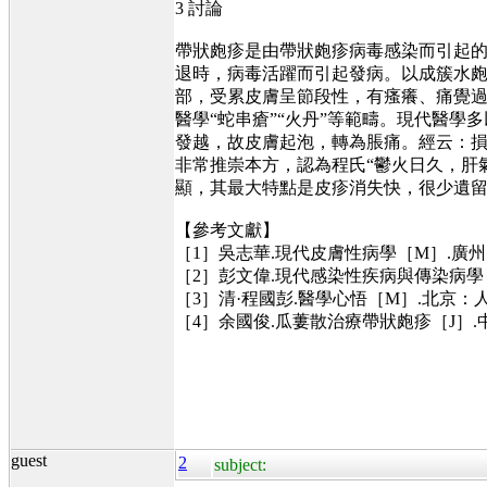
3 討論
帶狀皰疹是由帶狀皰疹病毒感染而引起的
退時，病毒活躍而引起發病。以成簇水皰
部，受累皮膚呈節段性，有瘙癢、痛覺過
醫學“蛇串瘡”“火丹”等範疇。現代醫
發越，故皮膚起泡，轉為脹痛。經云：損
非常推崇本方，認為程氏“鬱火日久，肝
顯，其最大特點是皮疹消失快，很少遺
【參考文獻】
［1］吳志華.現代皮膚性病學［M］.廣州:廣
［2］彭文偉.現代感染性疾病與傳染病學［M］
［3］清·程國彭.醫學心悟［M］.北京：人民
［4］余國俊.瓜蔞散治療帶狀皰疹［J］.中國
guest
2
subject: