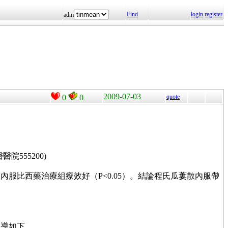
Find
login
register
adm
2009-07-03
0
0
quote
555200)
服比西藥治療組療效好（P<0.05）。結論程氏瓜蔞散內服帶
報導如下。