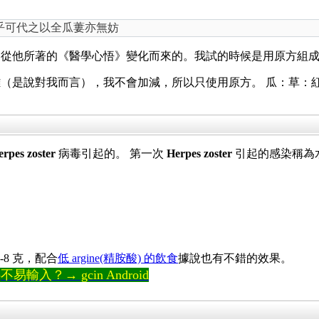
乎可代之以全瓜蔞亦無妨
所著的《醫學心悟》變化而來的。我試的時候是用原方組成，比例是瓜
（是說對我而言），我不會加減，所以只使用原方。 瓜：草：
erpes zoster
病毒引起的。 第一次
Herpes zoster
引起的感染稱為水痘 
4-8 克，配合
低 argine(精胺酸) 的飲食
據說也有不錯的效果。
輸入？→ gcin Android