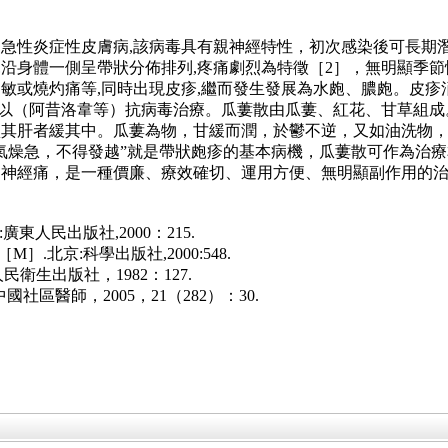
急性炎症性皮膚病,該病毒具有親神經特性，初次感染後可長期
沿身體一側呈帶狀分佈排列,疼痛劇烈為特徵［2］，無明顯季節
敏或燒灼痛等,同時出現皮疹,繼而發生發展為水皰、膿皰。皮
學多以（阿昔洛韋等）抗病毒治療。瓜蔞散由瓜蔞、紅花、甘草組
其肝者緩其中。瓜蔞為物，甘緩而潤，於鬱不逆，又如油洗物，
氣燥急，不得發越”就是帶狀皰疹的基本病機，瓜蔞散可作為治
留神經痛，是一種價廉、療效確切、運用方便、無明顯副作用的
東人民出版社,2000：215.
.北京:科學出版社,2000:548.
衛生出版社，1982：127.
社區醫師，2005，21（282）：30.