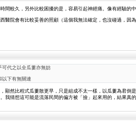
的時間較久，另外比較困擾的是，容易引起神經痛。像有經驗的
能西醫院會有比較妥善的照顧（這個我無法確定，也沒碰過，因
乎可代之以全瓜蔞亦無妨
和以下有無關連
人，顯然比程式瓜蔞散更早，只是組成不太一樣，以瓜蔞為君倒
的。我猜想這可能是流落民間的偏方被「撿」起來用的，結果真