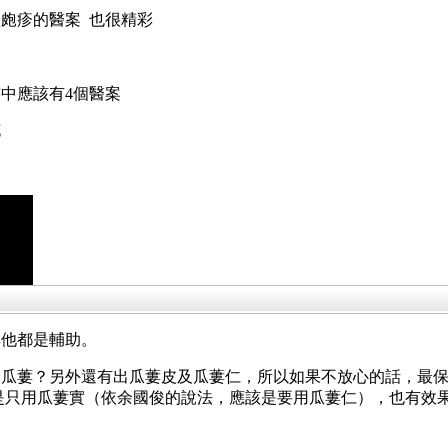
皰疹的醫案 也很精彩
書中應該有4個醫案
花
向
其他都是輔助。
全瓜蔞？另外還有出瓜蔞皮及瓜蔞仁，所以如果不放心的話，最
是只用瓜蔞實（依余國俊的說法，應該是要用瓜蔞仁），也有效