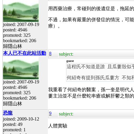
用西藥治療，常碰到的後遺症是，拖延
不過，如果有嚴重的併發症的情況，可
joined: 2007-09-19
療）。
posted: 4946
promoted: 325
bookmarked: 206
歸隱山林
本人已不在此站活動
8
subject:
guest
這程氏不知道是誰 且瓜蔞殼似
何紹奇有提到孫氏瓜蔞方 不知
joined: 2007-09-19
posted: 4946
我重看了何紹奇的醫案，孫一奎是明代
promoted: 325
蔞主治並不是什麼蛇串瘡或解肝鬱之類
bookmarked: 206
歸隱山林
恐龍
9
subject:
joined: 2009-10-12
posted: 49
人體實驗
promoted: 1