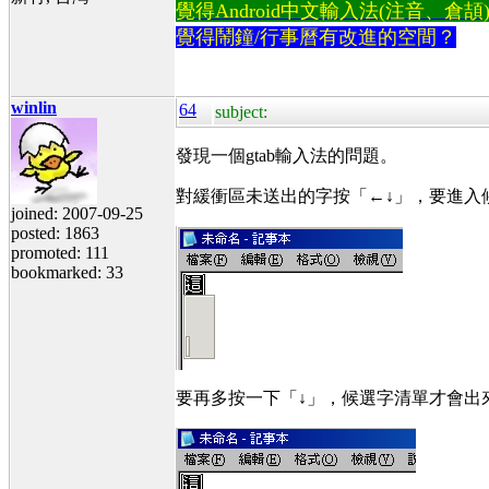
覺得Android中文輸入法(注音、倉頡)不易
覺得鬧鐘/行事曆有改進的空間？
winlin
64
subject:
發現一個gtab輸入法的問題。
對緩衝區未送出的字按「←↓」，要進入
joined: 2007-09-25
posted: 1863
promoted: 111
bookmarked: 33
要再多按一下「↓」，候選字清單才會出