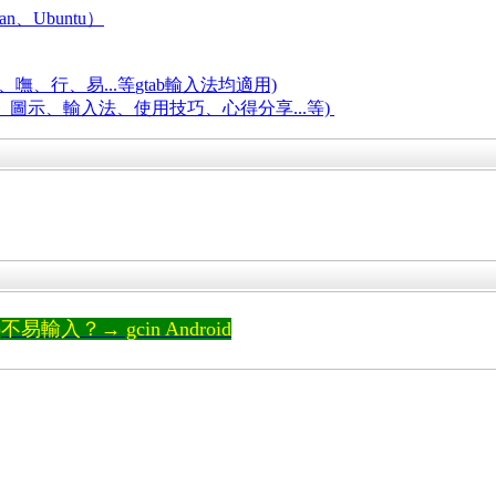
an、Ubuntu）
嘸、行、易...等
gtab輸入法均適用)
題、圖示、輸入法、使用技巧、心得分享...等)
輸入？→ gcin Android