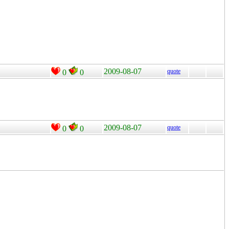
2009-08-07
quote
0
0
2009-08-07
quote
0
0