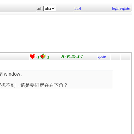
Find
login
register
adm
2009-08-07
quote
0
0
 window。
on 的位置就抓不到，還是要固定在右下角？