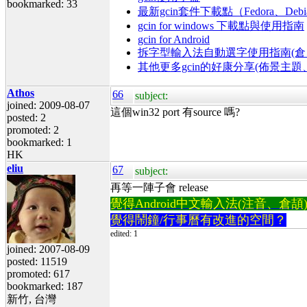
bookmarked: 33
最新gcin套件下載點（Fedora、Debi
gcin for windows 下載點與使用指南
gcin for Android
拆字型輸入法自動選字使用指南(倉、
其他更多gcin的好康分享(佈景主
Athos
66
subject:
joined: 2009-08-07
這個win32 port 有source 嗎?
posted: 2
promoted: 2
bookmarked: 1
HK
eliu
67
subject:
再等一陣子會 release
覺得Android中文輸入法(注音、倉頡)不易
覺得鬧鐘/行事曆有改進的空間？
edited: 1
joined: 2007-08-09
posted: 11519
promoted: 617
bookmarked: 187
新竹, 台灣