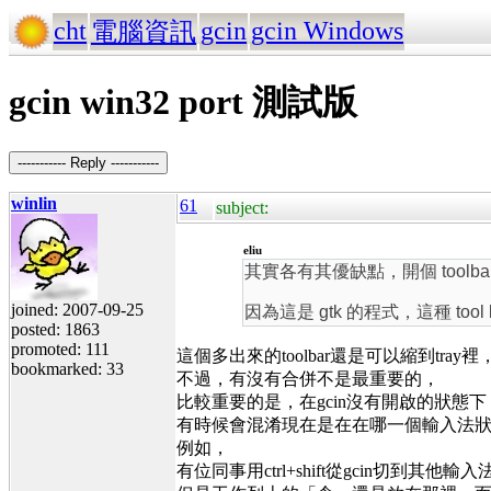
cht
gcin
gcin Windows
電腦資訊
gcin win32 port 測試版
----------- Reply -----------
winlin
61
subject:
eliu
其實各有其優缺點，開個 toolbar w
joined: 2007-09-25
因為這是 gtk 的程式，這種 too
posted: 1863
promoted: 111
這個多出來的toolbar還是可以縮到tra
bookmarked: 33
不過，有沒有合併不是最重要的，
比較重要的是，在gcin沒有開啟的狀態下，
有時候會混淆現在是在在哪一個輸入法
例如，
有位同事用ctrl+shift從gcin切到其他輸