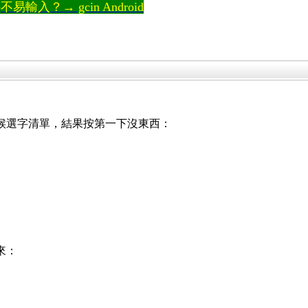
輸入？→ gcin Android
候選字清單，結果按第一下沒東西：
來：