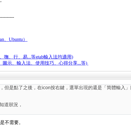
，
----------
an、Ubuntu）
嘸、行、易...等
gtab輸入法均適用)
題、圖示、輸入法、使用技巧、心得分享...等)
，但是點了之後，在icon按右鍵，選單出現的還是「简體輸入
較知道狀況，
論上是不需要。