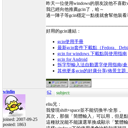
昨天一位使用windows的朋友說他不喜歡v
我已經向他推薦gcin了，哈～
過一陣子等gcin穩定一點後就會幫他裝看
---------------------------------------------------------
好用的gcin連結：
gcin使用手冊
最新gcin套件下載點（Fedora、Debi
gcin for windows 下載點與使用指南
gcin for Android
拆字型輸入法自動選字使用指南(倉、
其他更多gcin的好康分享(佈景主
winlin
62
subject:
eliu兄：
我發現shift+space並不能切換半/全形，
其次，那個「简體輸入」可以用，但是點
joined: 2007-09-25
這種狀況能不能讓選單換成顯示「繁體
posted: 1863