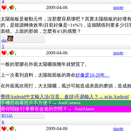
4
2009-04-06
quote
0
0
太陽能板是被動元件，沒那麼容易壞吧？其實太陽能板的好壞
的，是能源轉換效率(目前好像是~1x%?)，這個關係到要多少
面積。上面的那個，怎麼有4/1的感覺？
eliu
5
2009-04-06
quote
0
0
一般的塑膠在外面太陽曬個幾年就變質了。
上一次看到資料，太陽能面板的壽命
好像是10-20年。
在外面風吹雨打，大太陽曬，風沙可能造成表面的磨損，造成
覺得Android中文輸入法(注音、倉頡)不易輸入？→ gcin Android
手機照相看照片不方便？→ AndCamera
覺得鬧鐘/行事曆有改進的空間？→ AndAlarm
BV1AL
6
2009-04-06
quote
0
0