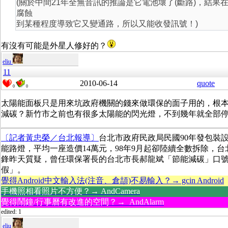
(關於中間21年全無音訊的推論是它電池壞了(斷路)，結果在
腐蝕
到某種程度導致它又變通路，所以又能收發訊號！)
有沒有可能是外星人修好的？
eliu
11
2010-06-14
quote
0
0
太陽能面板只是用來坑政府機關的錢來做環保的面子用的，根
減碳？新竹市之前也有很多太陽能的閃光燈，不到幾年就全部
〔記者黃忠榮／台北報導〕
台北市政府民政局民國90年發包裝設
能路燈，平均一座造價14萬元，98年9月起卻陸續全數拆除，
鋒昨天質疑，曾任環保署長的台北市長郝龍斌「節能減碳」口
假」。
覺得Android中文輸入法(注音、倉頡)不易輸入？→ gcin Android
手機照相看照片不方便？→ AndCamera
覺得鬧鐘/行事曆有改進的空間？→ AndAlarm
edited: 1
eliu