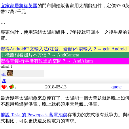
宜家家居將從英國
的門市開始販售家用太陽能組件，定價5700
幣27萬2千元
…
專家估計，使用這組太陽能組件，7年後就可回本，之後生產的
費。
覺得Android中文輸入法(注音、倉頡)不易輸入？→ gcin Android
手機照相看照片不方便？→ AndCamera
覺得鬧鐘/行事曆有改進的空間？→ AndAlarm
edited: 1
eliu
20
2018-05-13
quote
1
0
最近幾年太陽能愈來愈便宜了。太陽能一個大問題就是晚上如
不想用燒煤炭供電，晚上就必須用天然氣…供電。
據說 Tesla 的 Powerpack 蓄電池儲
存電力的方式很有競爭力。與
式相比，可以更快速反應電力的需求。