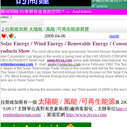
手機照相看照片不
dCamera
覺得鬧鐘/行事曆有改進的空間？→ AndAlarm
edited: 2
guest
2
拉斯維加斯 太陽能 / 風能 /可再生能源展覽
2009-04-06
quote
0
0
Solar Energy / Wind Energy / Renewable Energy / Consu
roducts Show
The most attractive and spectacular Second Annual Septembe
olar Convention Las Vegas in the world is being held at the LAS VEGAS CONVE
ORS AUTHORITY North Hall ,
www.lvcva.com
alone with Allstate International, In
entionlasvegas.com
. E--mail:
apply@solarlas.com
since February 1992.
The Sol
s Vegas is the Solar Technology Trade Show in the country and will be the largest 
The Solar Convention Las Vegas Second Annual not only focuses on the Solar Ene
c - PV, Wind Energy, and Renew Energy but also meeting workshop place where a
who are in these Solar Field.
The whole world is facing the economic crisis, but Third quarter of 2009 is the key 
太陽能
/
風能
/
可再生能源
拉斯維加斯有一個
展
200
9.09.17
主辦單位真對有意參展
(
觀
)
廠商客製化，主辦單位
http:
ventionlasvegas.com/
，展場官網
http://www.lvcva.com/