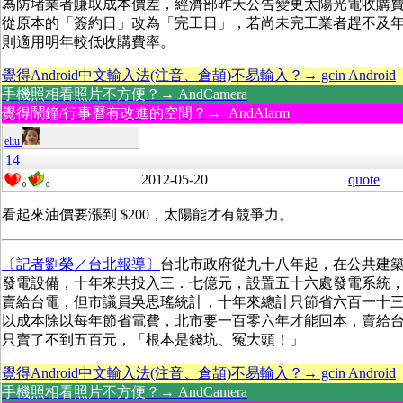
為防堵業者賺取成本價差，經濟部昨天公告變更太陽光電收購
從原本的「簽約日」改為「完工日」，若尚未完工業者趕不及
則適用明年較低收購費率。
覺得Android中文輸入法(注音、倉頡)不易輸入？→ gcin Android
手機照相看照片不方便？→ AndCamera
覺得鬧鐘/行事曆有改進的空間？→ AndAlarm
eliu
14
2012-05-20
quote
0
0
看起來油價要漲到 $200，太陽能才有競爭力。
〔記者劉榮／台北報導〕
台北市政府從九十八年起，在公共建
發電設備，十年來共投入三．七億元，設置五十六處發電系統
賣給台電，但市議員吳思瑤統計，十年來總計只節省六百一十
以成本除以每年節省電費，北市要一百零六年才能回本，賣給
只賣了不到五百元，「根本是錢坑、冤大頭！」
覺得Android中文輸入法(注音、倉頡)不易輸入？→ gcin Android
手機照相看照片不方便？→ AndCamera