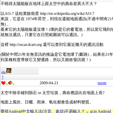
不曉得太陽能板在地球上跟太空中的壽命差異大不大？
以AO-7 這粒業餘衛星 http://en.wikipedia.org/wiki/AO-7
來說，它是在 1974年昇空，到現在還能地面通訊(不過中間有2
無)，
看來它的太陽能板還沒壞！(壞的是它的蓄電池，所以當它飛到
就無法通訊，只要它在日照範圍就可以通訊。)
這裡 http://oscar.dcarr.org 還可以查到它最近幾天的通訊活動
(關於中間21年全無音訊的推論是它電池壞了(斷路)，結果在21
到某種程度導致它又變通路，所以又能收發訊號！)
eliu
7
2009-04-21
quote
0
0
太空中除非碰到隕石 or 太空垃圾，壽命應該比在地面上長?
地面上風吹、日曬、雨淋、氧化都會造成材料變質。
覺得Android中文輸入法(注音、倉頡)不易輸入？→ gcin Android