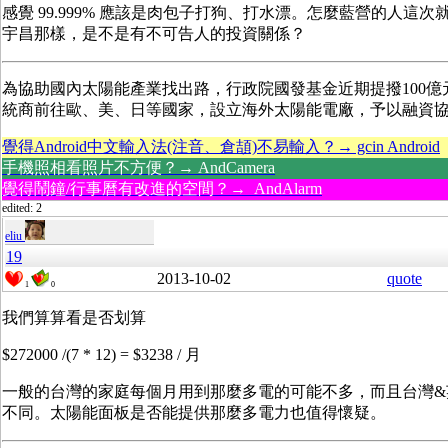
感覺 99.999% 應該是肉包子打狗、打水漂。怎麼藍營的人這次
宇昌那樣，是不是有不可告人的投資關係？
為協助國內太陽能產業找出路，行政院國發基金近期提撥100億
統商前往歐、美、日等國家，設立海外太陽能電廠，予以融資
覺得Android中文輸入法(注音、倉頡)不易輸入？→ gcin Android
手機照相看照片不方便？→ AndCamera
覺得鬧鐘/行事曆有改進的空間？→ AndAlarm
edited: 2
eliu
19
2013-10-02
quote
1
0
我們算算看是否划算
$272000 /(7 * 12) = $3238 / 月
一般的台灣的家庭每個月用到那麼多電的可能不多，而且台灣&
不同。太陽能面板是否能提供那麼多電力也值得懷疑。