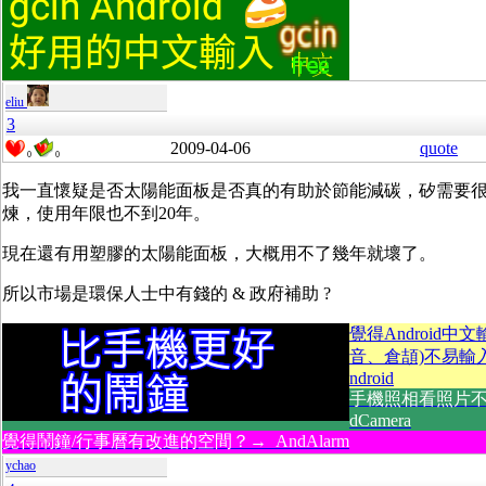
eliu
3
2009-04-06
quote
0
0
我一直懷疑是否太陽能面板是否真的有助於節能減碳，矽需要
煉，使用年限也不到20年。
現在還有用塑膠的太陽能面板，大概用不了幾年就壞了。
所以市場是環保人士中有錢的 & 政府補助 ?
覺得Android中
音、倉頡)不易輸入？
ndroid
手機照相看照片不
dCamera
覺得鬧鐘/行事曆有改進的空間？→ AndAlarm
ychao