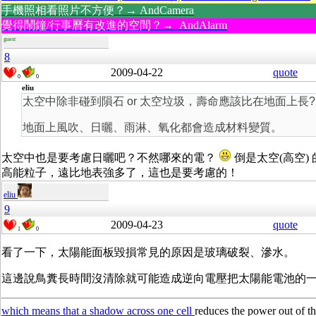
手機照相看照片不方便？→ AndCamera
覺得鬧鐘/行事曆有改進的空間？→ AndAlarm
guest
8
2009-04-22
quote
0
0
eliu
太空中除非碰到隕石 or 太空垃圾，壽命應該比在地面上長?
地面上風吹、日曬、雨淋、氧化都會造成材料變質。
太空中也是要考慮日曬吧？不然哪來的電？
倒是太空(高空)
高能粒子，遠比地表強多了，這也是要考慮的！
eliu
9
2009-04-23
quote
1
0
看了一下，太陽能面板毀損常見的原因是玻璃破裂、滲水。
這邊說鳥糞長時間沒清除就可能造成逆向電壓把太陽能電池的
which means that a shadow across one cell
reduces the power out of th