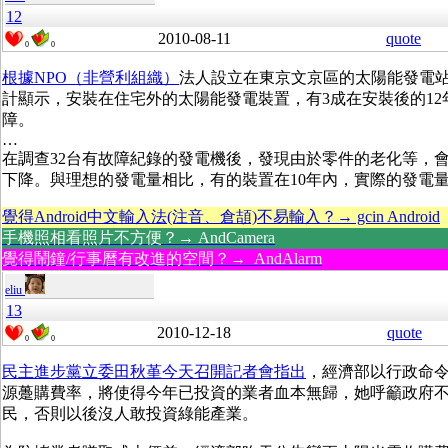
12
2010-08-11
quote
0
0
根據NPO（非營利組織）
法人設立在東京文京區的太陽能發電
計顯示，安裝在住宅外的太陽能發電裝置，有3成在安裝後的12
障。
…
在調查32台有故障紀錄的發電機後，發現由於零件的老化等，
下降。與理想的發電量相比，有的裝置在10年內，實際的發電量
覺得Android中文輸入法(注音、倉頡)不易輸入？→ gcin Android
手機照相看照片不方便？→ AndCamera
覺得鬧鐘/行事曆有改進的空間？→ AndAlarm
eliu
13
2010-12-18
quote
0
0
民主進步黨立委田秋堇今天召開記者會指出
，經濟部以行政命
源躉購費率，將使得今年已投資的業者血本無歸，她呼籲政府
民，否則以後沒人敢投資綠能產業。