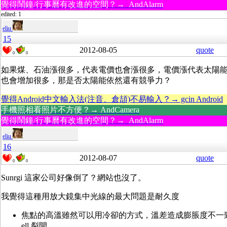
覺得鬧鐘/行事曆有改進的空間？→ AndAlarm
edited: 1
eliu
15
2012-08-05
quote
0
0
如果煤、石油漲很多，代表電價也會漲很多，電價漲代表太陽
也會增加很多，那是否太陽能依然還有競爭力？
覺得Android中文輸入法(注音、倉頡)不易輸入？→ gcin Android
手機照相看照片不方便？→ AndCamera
覺得鬧鐘/行事曆有改進的空間？→ AndAlarm
eliu
16
2012-08-07
quote
0
0
Sunrgi 這家公司好像倒了？網站也沒了。
我覺得這種用放大鏡集中光線的最大問題是耐久度
焦點的高溫雖然可以用冷卻的方式，溫差造成膨脹度不一致會讓 
ell 裂開。