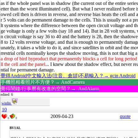
as if the whole panel was in shadow (the current out of the entire series
etter than the worst illuminated cell). But what I never realized before i
owed cell then is driven in reverse, and reverse bias heats the cell and 
r 5 volts can do permanent damage to the cells. This is usually not a p
lt systems where the difference between the open circuit voltage and th
ge voltage is only a few volts (say 18 and 14). But in 28 volt systems,
n circuit voltage is say 36 to 40 and the battery is 28, then the shadowe
8 to 12 volts reverse voltage, and that is enough to permanently damage
unately, it takes a while to do it, and since satellites in orbit and the mo
rrestrial cells nominally keeps the shadow moving, this is not that big 
a drop of bird byproduct that permanently blocks a cell for long period 
ll the cell and the panel.
.. I knew about the shadow effect, but never re
ntial for permanent damage.
覺得Android中文輸入法(注音、倉頡)不易輸入？→ gcin Android
手機照相看照片不方便？→ AndCamera
覺得鬧鐘/行事曆有改進的空間？→ AndAlarm
edited: 6
winlin
10
2009-04-23
quote
0
0
BV1AL