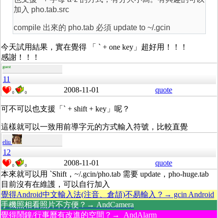
加入 pho.tab.src
compile 出來的 pho.tab 必須 update to ~/.gcin
今天試用結果，實在覺得 「 ` + one key」超好用！！！
感謝！！！
guest
11
2008-11-01
quote
0
0
可不可以也支援「` + shift + key」呢？
這樣就可以一致用前導字元的方式輸入符號，比較直覺
eliu
12
2008-11-01
quote
0
0
本來就可以用 `Shift，~/.gcin/pho.tab 需要 update，pho-huge.tab
目前沒有在維護，可以自行加入
覺得Android中文輸入法(注音、倉頡)不易輸入？→ gcin Android
手機照相看照片不方便？→ AndCamera
覺得鬧鐘/行事曆有改進的空間？→ AndAlarm