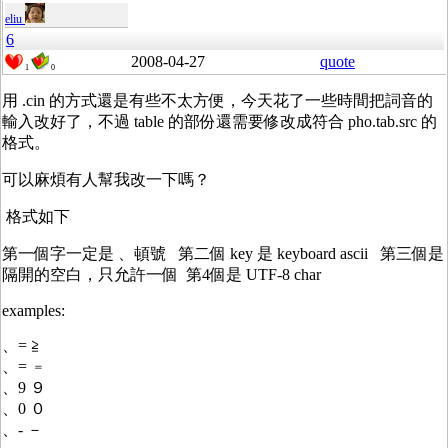
eliu
6
2008-04-27
quote
1
0
用 .cin 的方式還是有些不太方便，今天花了一些時間把詞音的
輸入改好了，不過 table 的部份還需要修改成符合 pho.tab.src 的
格式。
可以麻煩有人幫我改一下嗎？
格式如下
第一個字一定是 、頓號 第二個 key 是 keyboard ascii 第三個是
隔開的空白，只允許一個 第4個是 UTF-8 char
examples:
、= ≧
、= ﹦
、9 ９
、0 ０
、- －