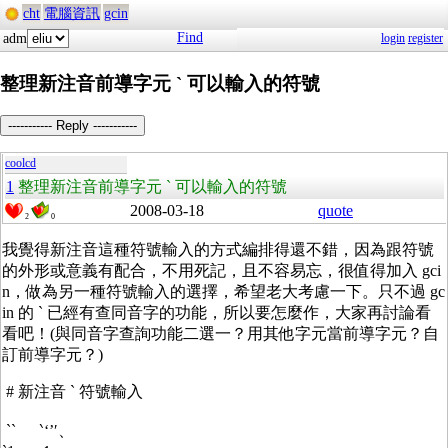
cht
電腦資訊
gcin
Find
adm
login
register
整理新注音前導字元 ` 可以輸入的符號
----------- Reply -----------
coolcd
1
整理新注音前導字元 ` 可以輸入的符號
2008-03-18
quote
2
0
我覺得新注音這種符號輸入的方式編排得還不錯，因為跟符號
的外形或意義有配合，不用死記，且不容易忘，很值得加入 gci
n，做為另一種符號輸入的選擇，希望老大考慮一下。只不過 gc
in 的 ` 已經有查同音字的功能，所以要怎麼作，大家再討論看
看吧！(與同音字查詢功能二選一？用其他字元當前導字元？自
訂前導字元？)
# 新注音 ` 符號輸入
`` ‵‘’′、