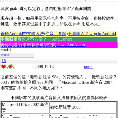
其實 gtab `鍵可以定義，會自動把同音字查詢關閉。
現在想一想，如果用顯示符合的字，不用按空白，直接按數字
鍵選，效果其實也差不了多少，所以在 gtab 用途不大。
覺得Android中文輸入法(注音、倉頡)不易輸入？→ gcin Android
手機照相看照片不方便？→ AndCamera
覺得鬧鐘/行事曆有改進的空間？→ AndAlarm
edited: 1
coolcd
18
2008-11-14
quote
0
0
之前整理的是「微軟新注音 98a」的符號輸入，「微軟新注音 2
003」的符號輸入跟 98a 相同，「Microsoft Office 新注音 2007」
則有些許不同，不同的地方如下：
不同版本的微軟新注音輸入法符號輸入的差異比較表
Microsoft Office 2007 新注
微軟新注音 2003
音
`- －¯ˍ–—‥…←→╴﹉
`- －–¯ˍ—‥…←→╴﹉﹊﹍﹎﹏﹣