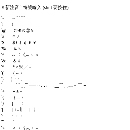
# 新注音 ` 符號輸入 (shift 要按住)
`~ ～﹋﹌
`! ！
`@ ＠⊕⊙㊣﹫
`# ＃﹟
`$ ＄€﹩￠￡￥
`% ％﹪
`^ ︿〈《︽﹤＜
`& ＆﹠
`* ＊×※╳﹡
`( （︵﹙
`) ）︶﹚
`_ ＿﹉﹍¯ˍ–—‥…←→╴﹊﹎﹏﹣￣－
`+ ＋±﹢
`{ ｛︷﹛
`} ｝︸﹜
`| ｜↑↓∣∥︱︳︴
`: ：︰﹕
`" ＂
`< ＜〈《︽﹤︿