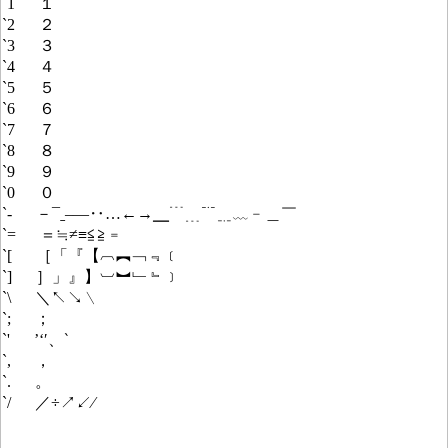
`1 １
`2 ２
`3 ３
`4 ４
`5 ５
`6 ６
`7 ７
`8 ８
`9 ９
`0 ０
`- －¯ˍ–—‥…←→╴﹉﹍﹊﹎﹏﹣＿￣
`= ＝≒≠≡≦≧﹦
`[ ［「『【︹︻﹁﹃﹝
`] ］」』】︺︼﹂﹄﹞
`\ ＼↖↘﹨
`; ；
`' ’‘′、‵
`, ，
`. 。
`/ ／÷↗↙∕