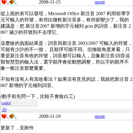
2008-11-15
quote
0
0
從上面的表可以發現，Microsoft Office 新注音 2007 利用前導字
元可輸入的符號，有些比微軟新注音多，有些卻變少了，我的
建議是：把 新注音2007 新增的字元補到 gcin 的詞音，新注音 2
007 減少的符號則不去理它。
這麼做的負面結果是：詞音與新注音 2003/2007 可輸入的符號，
可能有少許的不一致， 且順序可能不同。但換個角度來看，只
要是新注音有收的符號，詞音都可以輸入，且像新注音/詞音這
類智慧型的輸入法，選字順序會依動態調整，所以字的順序不
像一般注音那麼重要。
不知有沒有人有其他看法？如果沒有意見的話，我就把新注音 2
007 新增的字元補到詞音。
(動手前先問一下，比較不會做白工)
coolcd
20
2008-11-19
quote
0
0
更新了，見附件