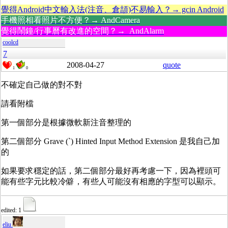
覺得Android中文輸入法(注音、倉頡)不易輸入？→ gcin Android
手機照相看照片不方便？→ AndCamera
覺得鬧鐘/行事曆有改進的空間？→ AndAlarm
coolcd
7
2008-04-27
quote
1
0
不確定自己做的對不對
請看附檔
第一個部分是根據微軟新注音整理的
第二個部分 Grave (`) Hinted Input Method Extension 是我自己加
的
如果要求穩定的話，第二個部分最好再考慮一下，因為裡頭可
能有些字元比較冷僻，有些人可能沒有相應的字型可以顯示。
edited: 1
eliu