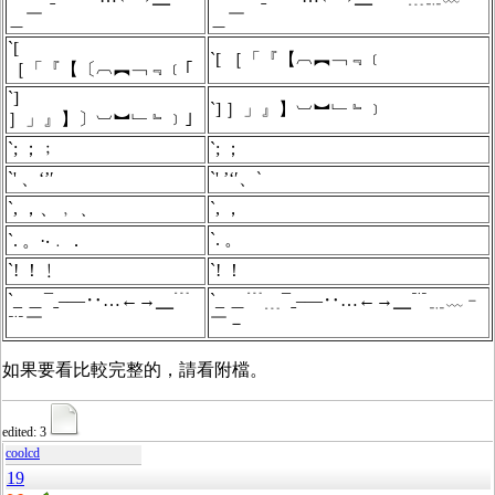
＿￣
＿￣
`[
`[ ［「『【︹︻﹁﹃﹝
［「『【〔︹︻﹁﹃﹝｢
`]
`] ］」』】︺︼﹂﹄﹞
］」』】〕︺︼﹂﹄﹞｣
`; ；﹔
`; ；
`' 、‘’′
`' ’‘′、‵
`, ，、﹐﹑
`, ，
`. 。
`. 。·‧﹒．
`! ！﹗
`! ！
`_ ＿¯ˍ–—‥…←→╴﹉
`_ ＿﹉﹍¯ˍ–—‥…←→╴﹊﹎﹏﹣
﹊￣
￣－
如果要看比較完整的，請看附檔。
edited: 3
coolcd
19