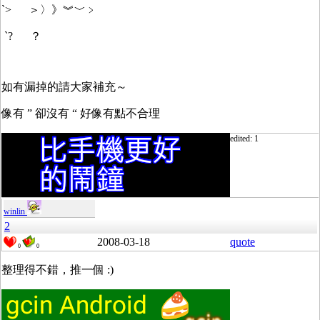
`> ＞〉》︾﹀﹥
`? ？
如有漏掉的請大家補充～
像有 ” 卻沒有 “ 好像有點不合理
edited: 1
winlin
2
2008-03-18
quote
0
0
整理得不錯，推一個 :)