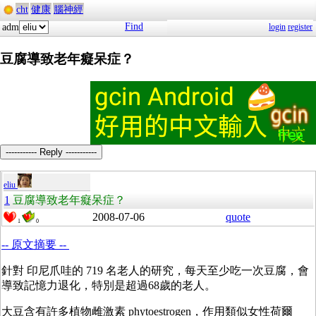
cht
健康
腦神經
Find
adm
login
register
豆腐導致老年癡呆症？
----------- Reply -----------
eliu
1
豆腐導致老年癡呆症？
2008-07-06
quote
1
0
-- 原文摘要 --
針對 印尼爪哇的 719 名老人的研究，每天至少吃一次豆腐，會
導致記憶力退化，特別是超過68歲的老人。
大豆含有許多植物雌激素 phytoestrogen，作用類似女性荷爾