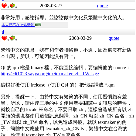
2008-03-27
quote
0
0
非常好用，感謝指導。並謝謝做中文化及繁體中文化的人。
本人已不在此站活動
4
2008-03-29
quote
0
0
繁體中文的訊息，我有和作者聯絡過，不過，因為還沒有新版
本出現，所以，可能因此沒有附上。
Qt 的 qm 檔是 binary 檔，不能直接編輯，要編輯他的 source：
http://edt1023.sayya.org/tex/texmaker_zh_TW.ts.gz
編輯好後使用 lrelease（使用 Qt4 的）把他編譯成 *.qm。
另外，提醒一下。由於中文有繁簡的不同，使用習慣頗有差
異，所以，請兩岸三地的中文使用者要翻譯中文訊息的時候，
就按自己的 locale 來命名，不要只取 zh，這樣會造成所有以 zh
開頭的環境都使用這個訊息翻譯。zh_CN 就以 zh_CN 命名，zh
_TW 就以 zh_TW 命名，以免造成困擾。就以 texmaker 的例
子，簡體中文應使用 texmaker_zh_CN.ts，繁體中文在台灣的
話，應使用 texmaker_zh_TW.ts 來命名。