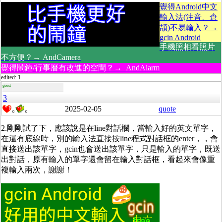
覺得Android中文
輸入法(注音、倉
頡)不易輸入？→
gcin Android
手機照相看照片
不方便？→ AndCamera
覺得鬧鐘/行事曆有改進的空間？→ AndAlarm
edited: 1
guest
3
2025-02-05
quote
0
0
2.剛剛試了下，應該說是在line對話欄，當輸入好的英文單字，
在還有底線時，別的輸入法直接按line程式對話框的enter，，會
直接送出該單字，gcin也會送出該單字，只是輸入的單字，既送
出對話，原有輸入的單字還會留在輸入對話框，看起來會像重
複輸入兩次，謝謝！