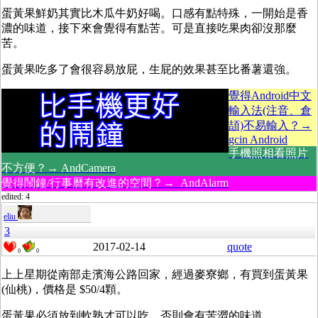
蛋黃果鮮奶其實比木瓜牛奶好喝。口感有點特殊，一開始是香
濃的味道，接下來會覺得有點苦。可是直接吃果肉卻沒那麼
苦。
蛋黃果吃多了會很容易放屁，生屁的效果甚至比番薯還強。
覺得Android中文
輸入法(注音、倉
頡)不易輸入？→
gcin Android
手機照相看照片
不方便？→ AndCamera
覺得鬧鐘/行事曆有改進的空間？→ AndAlarm
edited: 4
eliu
3
2017-02-14
quote
0
0
上上星期從南部走濱海公路回家，經過麥寮鄉，有買到蛋黃果
(仙桃)，價格是 $50/4顆。
蛋黃果必須放到軟熟才可以吃，否則會有苦澀的味道。