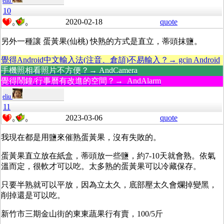
eliu
10
2020-02-18
quote
0
0
另外一種讓 蛋黃果(仙桃) 快熟的方式是直立，蒂頭抹鹽。
覺得Android中文輸入法(注音、倉頡)不易輸入？→ gcin Android
手機照相看照片不方便？→ AndCamera
覺得鬧鐘/行事曆有改進的空間？→ AndAlarm
eliu
11
2023-03-06
quote
0
0
我現在都是用鹽來催熟蛋黃果，沒有失敗的。
蛋黃果直立放在紙盒，蒂頭放一些鹽，約7-10天就會熟。依氣
溫而定，很軟才可以吃。太多熟的蛋黃果可以冷藏保存。
只要半熟就可以平放，因為立太久，底部壓太久會爛掉變黑，
削掉還是可以吃。
新竹市三期金山街的東東蔬果行有賣，100/5斤