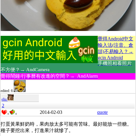
覺得Android中文
輸入法(注音、倉
頡)不易輸入？→
gcin Android
手機照相看照片
不方便？→ AndCamera
覺得鬧鐘/行事曆有改進的空間？→ AndAlarm
edited: 6
eliu
2
2014-02-03
quote
0
0
打蛋黃果鮮奶時，果肉放太多可能有苦味。最好能放一些糖。
種子要挖出來，打進果汁就慘了。