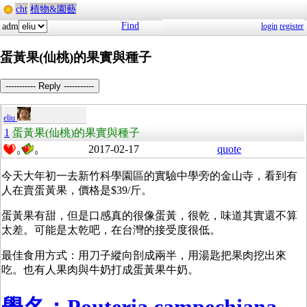
cht
植物&園藝
Find
adm
login
register
蛋黃果(仙桃)的果實與種子
----------- Reply -----------
eliu
1
蛋黃果(仙桃)的果實與種子
2017-02-17
quote
0
0
今天大年初一去新竹科學園區的實驗中學旁的金山寺，看到有
人在賣蛋黃果，價格是$39/斤。
蛋黃果有甜，但是口感真的很像蛋黃，很乾，味道其實還不算
太差。可能是太乾吧，在台灣的接受度很低。
最佳食用方式：用刀子縱向剖成兩半，用湯匙把果肉挖出來
吃。也有人果肉與牛奶打成蛋黃果牛奶。
學名：Pouteria campechiana