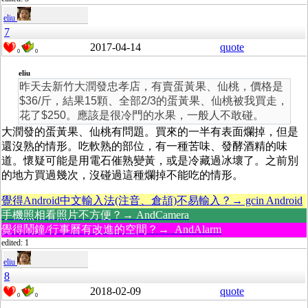
eliu
7
2017-04-14
quote
0
0
eliu
昨天去新竹大潤發忠孝店，有賣蛋黃果、仙桃，價格是
$36/斤，結果15顆、全部2/3的蛋黃果、仙桃被我買走，
花了$250。應該是很冷門的水果，一般人不敢碰。
大潤發的蛋黃果、仙桃有問題。買來的一半有表面爛掉，但是
還沒熟的情形。吃軟熟的部位，有一種苦味、發酵酒精的味
道。懷疑可能是用電石催熟變黃，或是冷藏過冰壞了。之前別
的地方買過幾次，沒碰過這種爛掉不能吃的情形。
覺得Android中文輸入法(注音、倉頡)不易輸入？→ gcin Android
手機照相看照片不方便？→ AndCamera
覺得鬧鐘/行事曆有改進的空間？→ AndAlarm
edited: 1
eliu
8
2018-02-09
quote
0
0