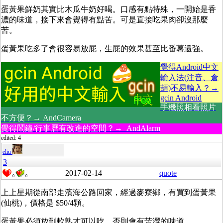
蛋黃果鮮奶其實比木瓜牛奶好喝。口感有點特殊，一開始是香
濃的味道，接下來會覺得有點苦。可是直接吃果肉卻沒那麼
苦。
蛋黃果吃多了會很容易放屁，生屁的效果甚至比番薯還強。
覺得Android中文
輸入法(注音、倉
頡)不易輸入？→
gcin Android
手機照相看照片
不方便？→ AndCamera
覺得鬧鐘/行事曆有改進的空間？→ AndAlarm
edited: 4
eliu
3
2017-02-14
quote
0
0
上上星期從南部走濱海公路回家，經過麥寮鄉，有買到蛋黃果
(仙桃)，價格是 $50/4顆。
蛋黃果必須放到軟熟才可以吃，否則會有苦澀的味道。