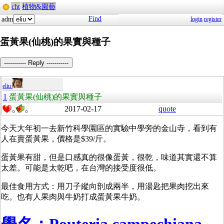
cht
植物&園藝
Find
adm
login
register
蛋黃果(仙桃)的果實與種子
----------- Reply -----------
eliu
1
蛋黃果(仙桃)的果實與種子
2017-02-17
quote
0
0
今天大年初一去新竹科學園區的實驗中學旁的金山寺，看到有
人在賣蛋黃果，價格是$39/斤。
蛋黃果有甜，但是口感真的很像蛋黃，很乾，味道其實還不算
太差。可能是太乾吧，在台灣的接受度很低。
最佳食用方式：用刀子縱向剖成兩半，用湯匙把果肉挖出來
吃。也有人果肉與牛奶打成蛋黃果牛奶。
學名：Pouteria campechiana