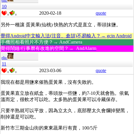
eliu
10
2020-02-18
quote
0
0
另外一種讓 蛋黃果(仙桃) 快熟的方式是直立，蒂頭抹鹽。
覺得Android中文輸入法(注音、倉頡)不易輸入？→ gcin Android
手機照相看照片不方便？→ AndCamera
覺得鬧鐘/行事曆有改進的空間？→ AndAlarm
eliu
11
2023-03-06
quote
0
0
我現在都是用鹽來催熟蛋黃果，沒有失敗的。
蛋黃果直立放在紙盒，蒂頭放一些鹽，約7-10天就會熟。依氣
溫而定，很軟才可以吃。太多熟的蛋黃果可以冷藏保存。
只要半熟就可以平放，因為立太久，底部壓太久會爛掉變黑，
削掉還是可以吃。
新竹市三期金山街的東東蔬果行有賣，100/5斤