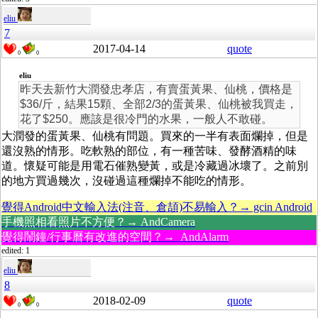
eliu
7
2017-04-14
quote
0
0
eliu
昨天去新竹大潤發忠孝店，有賣蛋黃果、仙桃，價格是
$36/斤，結果15顆、全部2/3的蛋黃果、仙桃被我買走，
花了$250。應該是很冷門的水果，一般人不敢碰。
大潤發的蛋黃果、仙桃有問題。買來的一半有表面爛掉，但是
還沒熟的情形。吃軟熟的部位，有一種苦味、發酵酒精的味
道。懷疑可能是用電石催熟變黃，或是冷藏過冰壞了。之前別
的地方買過幾次，沒碰過這種爛掉不能吃的情形。
覺得Android中文輸入法(注音、倉頡)不易輸入？→ gcin Android
手機照相看照片不方便？→ AndCamera
覺得鬧鐘/行事曆有改進的空間？→ AndAlarm
edited: 1
eliu
8
2018-02-09
quote
0
0