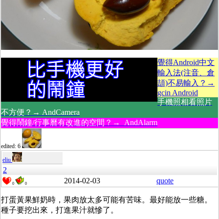
覺得Android中文
輸入法(注音、倉
頡)不易輸入？→
gcin Android
手機照相看照片
不方便？→ AndCamera
覺得鬧鐘/行事曆有改進的空間？→ AndAlarm
edited: 6
eliu
2
2014-02-03
quote
0
0
打蛋黃果鮮奶時，果肉放太多可能有苦味。最好能放一些糖。
種子要挖出來，打進果汁就慘了。