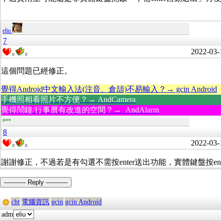
eliu
7
2022-03-
0
0
這個問題已經修正。
覺得Android中文輸入法(注音、倉頡)不易輸入？→ gcin Android
手機照相看照片不方便？→ AndCamera
覺得鬧鐘/行事曆有改進的空間？→ AndAlarm
guest
8
2022-03-
0
0
謝謝修正，不過若是有勾選不需按enter送出功能，實體鍵盤按en
----------- Reply -----------
cht
電腦資訊
gcin
gcin Android
adm