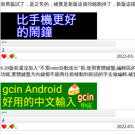
裝舊版試了，是正常的，確實是新版這個功能跑掉了，新版這
guest
3
2022-03-
0
0
6.20版前還沒加入"不需enter自動送出"前,使用實體鍵盤,
功能,實體鍵盤方向鍵都不能再往前移動到前頭的字去做編輯,確實
guest
4
2022-03-
0
0