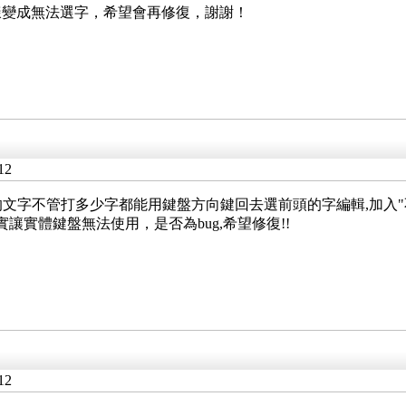
樣變成無法選字，希望會再修復，謝謝！
12
編輯區的文字不管打多少字都能用鍵盤方向鍵回去選前頭的字編輯,加入"
讓實體鍵盤無法使用，是否為bug,希望修復!!
12