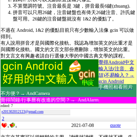
不算聲調符號。注音最長是 3鍵，拼音最長6鍵(zhuang).
拼音可以只用26鍵，注音鍵盤也有倚天26鍵注音、許氏鍵
盤可用。26鍵的注音鍵盤就沒有 1&2 的優點了。
不過在 Android, 1&2 的優點目前只有少數輸入法像 gcin 可以做
得到。
有人說用拼音才是與國際化接軌。我認為增加英文的比重才是
與國際化接軌。國文的文言文部份應刪除，增加英文的比重。
對文言文有興趣者請自行選修大學的中國古典文學的課程。
覺得Android中文
輸入法(注音、倉
頡)不易輸入？→
gcin Android
手機照相看照片
不方便？→ AndCamera
覺得鬧鐘/行事曆有改進的空間？→ AndAlarm
edited: 7
e201302012123@gmail.com
2
2021-07-08
quote
0
0