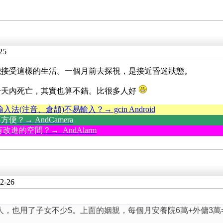
25
能接受這樣的生活。一個月前去探視，是接近昏迷狀態。
一天內死亡，其實也算不錯。比很多人好
輸入法(注音、倉頡)不易輸入？→ gcin Android
？→ AndCamera
改進的空間？→ AndAlarm
2-26
，也用了子女不少$。上面的姻親，每個月安養院6萬+外傭3萬=