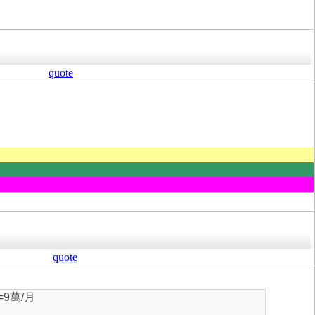
quote
quote
9萬/月