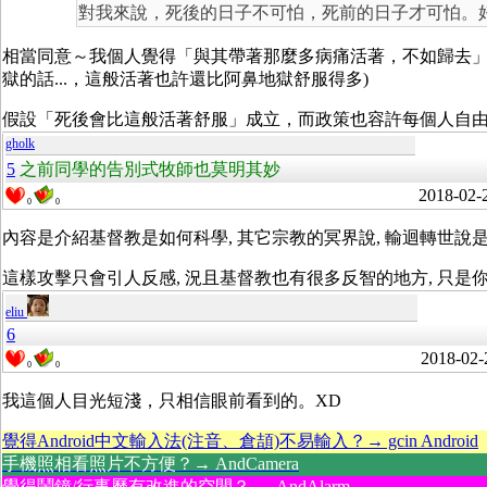
對我來說，死後的日子不可怕，死前的日子才可怕。
相當同意～我個人覺得「與其帶著那麼多病痛活著，不如歸去」
獄的話...，這般活著也許還比阿鼻地獄舒服得多)
假設「死後會比這般活著舒服」成立，而政策也容許每個人自
gholk
5
之前同學的告別式牧師也莫明其妙
2018-02-
0
0
內容是介紹基督教是如何科學, 其它宗教的冥界說, 輸迴轉世說是
這樣攻擊只會引人反感, 況且基督教也有很多反智的地方, 只是你
eliu
6
2018-02-
0
0
我這個人目光短淺，只相信眼前看到的。XD
覺得Android中文輸入法(注音、倉頡)不易輸入？→ gcin Android
手機照相看照片不方便？→ AndCamera
覺得鬧鐘/行事曆有改進的空間？→ AndAlarm