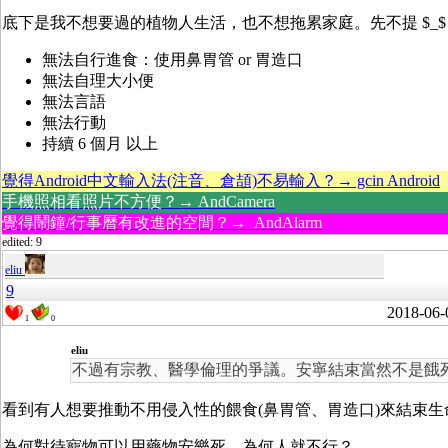
底下是我不想要過的植物人生活，也不想拖累家庭。先不提 $_
無法自行進食：使用鼻胃管 or 胃造口
無法自理大小便
無法言語
無法行動
持續 6 個月 以上
覺得Android中文輸入法(注音、倉頡)不易輸入？→ gcin Android
手機照相看照片不方便？→ AndCamera
覺得鬧鐘/行事曆有改進的空間？→ AndAlarm
edited: 9
eliu
9
2018-06-
1
0
eliu
不過有宗教、醫學倫理的爭議。安寧結束當然不是餓
看到有人想要推動不用侵入性的餵食(鼻胃管、胃造口)來結束
為何對待寵物可以用藥物安樂死，為何人就不行？