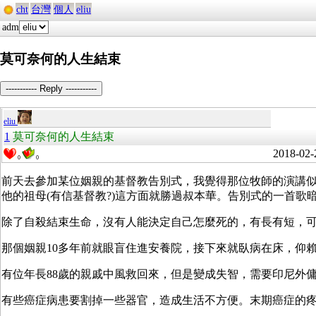
cht
台灣
個人
eliu
adm
莫可奈何的人生結束
----------- Reply -----------
eliu
1
莫可奈何的人生結束
2018-02-
0
0
前天去參加某位姻親的基督教告別式，我覺得那位牧師的演講
他的祖母(有信基督教?)這方面就勝過叔本華。告別式的一首
除了自殺結束生命，沒有人能決定自己怎麼死的，有長有短，
那個姻親10多年前就眼盲住進安養院，接下來就臥病在床，仰
有位年長88歲的親戚中風救回來，但是變成失智，需要印尼外
有些癌症病患要割掉一些器官，造成生活不方便。末期癌症的