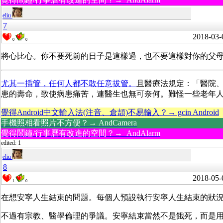
eliu
7
2018-03-
0
0
將心比心。你不要死前的日子是這樣過，也不要這樣對你的父
尤其一插管，任何人都不敢任意拔管。
且醫療法規定：「醫院
患的壽命，致使病患痛苦，連醫生也無可奈何。難怪一些老年
覺得Android中文輸入法(注音、倉頡)不易輸入？→ gcin Android
手機照相看照片不方便？→ AndCamera
覺得鬧鐘/行事曆有改進的空間？→ AndAlarm
edited: 1
eliu
8
2018-05-
1
0
在想安寧人生結束的問題。每個人預設執行安寧人生結束的狀
不過有宗教、醫學倫理的爭議。安寧結束當然不是餓死，而是