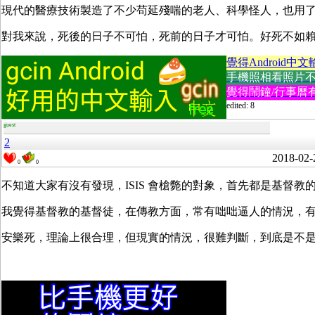
現代的醫療技術製造了不少苟延殘喘的老人、科學怪人，也用了子
對我來說，死後的日子不可怕，死前的日子才可怕。好死不如
覺得Android中文
手機照相看照片不方便
覺得鬧鐘/行事曆有
edited: 8
guest
2
2018-02-
0
0
不知道大家有沒有發現，ISIS 會槍斃的對象，首先都是
基督教
我覺得
基督教的
基督徒，在傳教方面，常有咄咄逼人的情況，
安樂死，理論上很合理，但現實的情況，很難判斷，到底是不