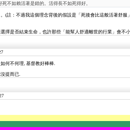
好死不如賴活著是錯的。活得長不如死得好。
。(註：不過我這個理念背後的假設是「死後會比這般活著舒服
由選擇是否結束生命，也許那些「能幫人舒適離世的行業」會不
27
如何不何理, 基督教好棒棒.
沒提而已.
27