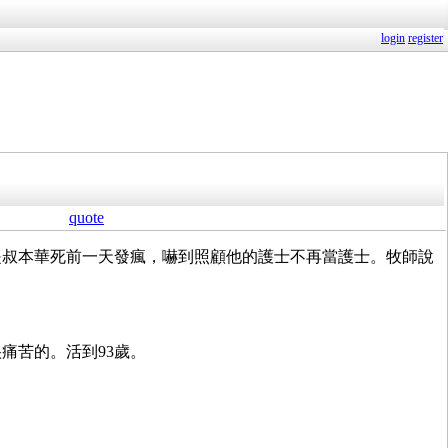
login
register
quote
是叔本華死前一天發瘋，嚇到照顧他的護士不再當護士。牧師說
痛苦的。活到93歲。