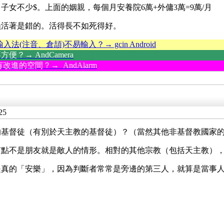
女不少$。上面的姻親，每個月安養院6萬+外傭3萬=9萬/月
賴活著是錯的。活得長不如死得好。
輸入法(注音、倉頡)不易輸入？→ gcin Android
？→ AndCamera
改進的空間？→ AndAlarm
25
的
基督徒（有別於天主教的
基督徒）？（當然其他非
基督教國家
有點不是朋友就是敵人的情形。相對的其他宗教（包括天主教）
是真的「安樂」，因為判斷者常常是旁邊的第三人，就算是當事