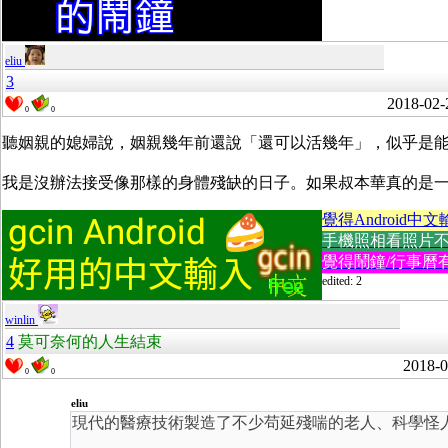
eliu
3
2018-02-
0
0
聽姻親的媳婦說，姻親幾年前還說「還可以活幾年」，似乎是
我是沒辦法接受像那樣的身體殘缺的日子。如果叔本華真的是
覺得Android中文
手機照相看照片不方便
覺得鬧鐘/行事曆有
edited: 2
winlin
4
莫可奈何的人生結束
2018-0
0
0
eliu
現代的醫療技術製造了不少苟延殘喘的老人、科學怪人