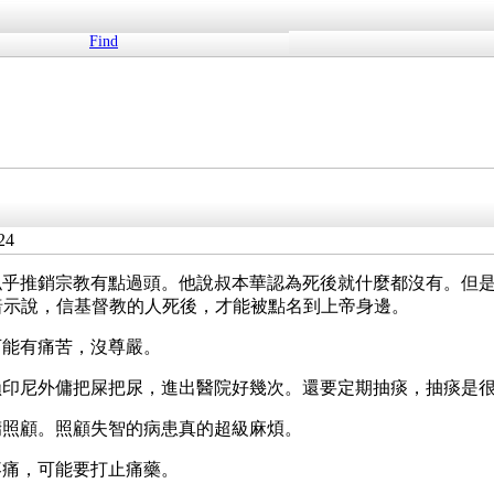
Find
24
似乎推銷宗教有點過頭。他說叔本華認為死後就什麼都沒有。但
歌暗示說，信基督教的人死後，才能被點名到上帝身邊。
可能有痛苦，沒尊嚴。
賴印尼外傭把屎把尿，進出醫院好幾次。還要定期抽痰，抽痰是很
傭照顧。照顧失智的病患真的超級麻煩。
疼痛，可能要打止痛藥。