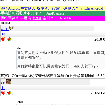
覺得Android中文輸入法(注音、倉頡)不易輸入？→ gcin Android
手機照相看照片不方便？→ AndCamera
覺得鬧鐘/行事曆有改進的空間？→ AndAlarm
edited: 2
winlin
10
2018-0
0
0
eliu
看到有人想要推動不用侵入性的餵食(鼻胃管、胃造
實是有知覺的。
為何對待寵物可以用藥物安樂死，為何人就不行？
其實用CO(一氧化碳)安樂死應該還算舒適(只是頭暈想睡而已？猜測
eliu
11
2018-06-
0
0
winlin