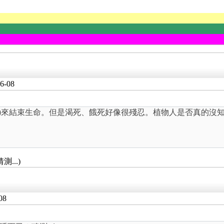
6-08
口)來結束生命。但是渴死、餓死好像很殘忍。植物人是否真的沒
...)
08