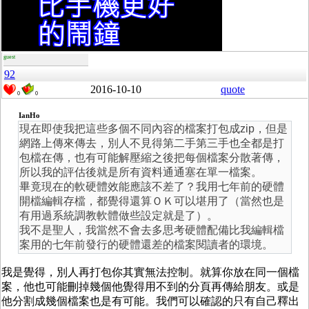
guest
92
2016-10-10
quote
0
0
IanHo
現在即使我把這些多個不同內容的檔案打包成zip，但是
網路上傳來傳去，別人不見得第二手第三手也全都是打
包檔在傳，也有可能解壓縮之後把每個檔案分散著傳，
所以我的評估後就是所有資料通通塞在單一檔案。
畢竟現在的軟硬體效能應該不差了？我用七年前的硬體
開檔編輯存檔，都覺得還算ＯＫ可以堪用了（當然也是
有用過系統調教軟體做些設定就是了）。
我不是聖人，我當然不會去多思考硬體配備比我編輯檔
案用的七年前發行的硬體還差的檔案閱讀者的環境。
我是覺得，別人再打包你其實無法控制。就算你放在同一個檔
案，他也可能刪掉幾個他覺得用不到的分頁再傳給朋友。或是
他分割成幾個檔案也是有可能。我們可以確認的只有自己釋出