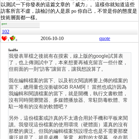
以測試一下你發表的這篇文章的「威力」。這樣你就知道這些
訪客所言不虛，該檢討的人是原 po 你自己，不管是你的態度是
技術層面都一樣。
guest
102
2016-10-10
quote
1
0
IanHo
我發表單檔之後就有在摸索，線上版的google試算表
了，也上傳測試中了，本來想要再補充留言一些什麼，
但前面的一則“訪客”讓留言，讓我想說算了。
我在編輯檔案的當下、以及初次閱讀將要上傳的檔案的
當下，總用量也沒衝破8GB RAM阿！ 當然也或許因為
我編輯和閱讀檔案的當下，就是開機，執行文書軟體，
沒有同時開瀏覽器、多媒體播放器、常駐防毒軟體、常
駐一堆有的沒有的軟體吧？
另外，這份檔案或許真的不太適合用於手機和平板來閱
讀。我發現這份檔案的使用環境（硬體面）還真的沒有
那麼的廣泛。但我的編輯檔案預設理念也是不需要那麼
廣泛就是了，就是桌機、筆電、相對的大螢幕、坐在那