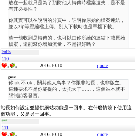
放在一起就只是為了預防他人轉傳時檔案遺失，是不是
有其必要性？
你其實可以在說明的分頁中，註明你原始的檔案連結，
並以zip等壓縮檔上傳。別人下載時也是單檔下載。
萬一他收到是轉傳的，也可以由你所給的連結下載原始
檔案，還能幫你增加流量，不是很好嗎？
IanHo
110
2016-10-10
quote
0
0
guest
你 ok 不 ok，關其他人鳥事？你艱非站長，也非版主。
這種要求不是你能提的，太托大了……，這個站本就不
限制訪客發言。
站長如何設定並提供網站功能是一回事。在什麼情境下使用這
個功能，又是另一回事。
guest
111
2016-10-10
quote