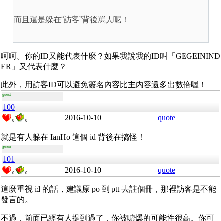
而且還是躲在“訪客”背後罵人呢！
呵呵。你的ID又能代表什麼？如果我說我的ID叫「GEGEININD
ER」又代表什麼？
此外，用訪客ID可以避免簽名內容比主內容還多出數倍喔！
guest
100
2016-10-10
quote
0
0
就是有人躲在 IanHo 這個 id 背後在搞怪！
guest
101
2016-10-10
quote
0
0
這麼重視 id 的話，建議原 po 到 ptt 去註個冊，那裡訪客是不能
發言的。
不過，前面已經有人提到過了，你被噓爆的可能性很高。你可