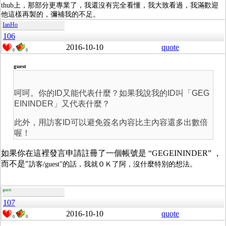
thub上，那部分更專業了，我還沒有完全看懂，我大致看過，我滿歡迎
他這樣再製的，彌補我的不足。
IanHo
106
2016-10-10
quote
0
0
guest
呵呵。你的ID又能代表什麼？如果我說我的ID叫「GEG
EININDER」又代表什麼？
此外，用訪客ID可以避免簽名內容比主內容還多出數倍
喔！
如果你在這裡發言申請註冊了一個帳號是 “GEGEININDER” ，
而不是"
訪客/guest"的話，
我就ＯＫ了阿，沒什麼特別的想法。
guest
107
2016-10-10
quote
0
0