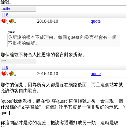
編號。
IanHo
118
2016-10-10
quote
0
0
guest
你所說的根本不成理由。每個 guest 的發言都會有一個
不重複的編號。
那個編號不符合人性思維的發言對象辨識。
guest
119
2016-10-10
quote
0
0
那你的偏見，因為所有人都是躲在網路後面，而且這個站本就
允許訪客自由發言。
[quote]
我倒覺得，躲在“訪客/guest”這個帳號之後，會呈現一個
什麼樣的“文字嘴臉”，這個討論串其實是一個非常好的示範。[/
quot]
你這句話才是你的嘴臉，把訪客通通打成另一類，這就是歧