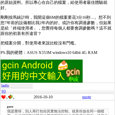
的原始資料。所以專心在自己的檔案，給使用者最佳體驗就
好。
剛剛按馬錶計時，我開這個6M的檔案要花3分16秒…。想不到
您7年前的設備都比我2年內的好。或許你有調過參數，但如果
是給「終端使用者」，您覺得每個人都要會調參數嗎？這不就
跟你的初衷有所違背？
把檔案分開，對使用者來說比較沒有門檻。
PS.我的硬體：ASUS X553M windows10 64bit 4G RAM
IanHo
93
2016-10-10
quote
0
0
guest
我是覺得，別人再打包你其實無法控制。就算你放在同一個檔