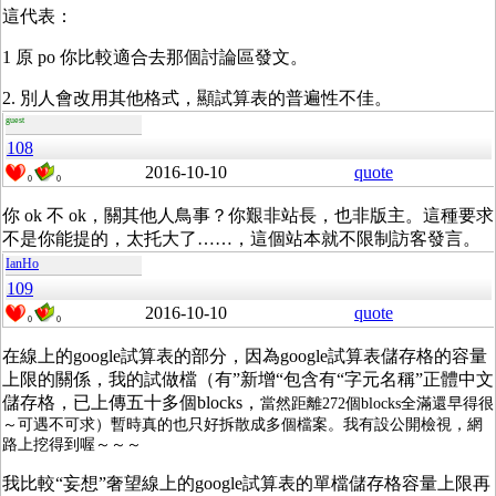
這代表：
1 原 po 你比較適合去那個討論區發文。
2. 別人會改用其他格式，顯試算表的普遍性不佳。
guest
108
2016-10-10
quote
0
0
你 ok 不 ok，關其他人鳥事？你艱非站長，也非版主。這種要求
不是你能提的，太托大了……，這個站本就不限制訪客發言。
IanHo
109
2016-10-10
quote
0
0
在線上的google試算表的部分，因為google試算表儲存格的容量
上限的關係，我的試做檔（有”新增“包含有“字元名稱”正體中文
儲存格，已上傳五十多個blocks，
當然距離272個blocks全滿還早得很
～可遇不可求）暫時真的也只好拆散成多個檔案。我有設公開檢視，網
路上挖得到喔～～～
我比較“妄想”奢望線上的google試算表的單檔儲存格容量上限再