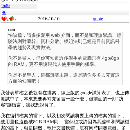
IanHo
96
2016-10-10
quote
0
0
guest
怕缺檔，請多多愛用 web 介面，而不是和理論學識、經
驗法則對著幹。資料分散、模組法則已經是目前資訊科
學的趨勢及現實做法。
你不是聖人，但你可知道許多學生的電腦只有 4gb/8gb
的 RAM，更不用說現代人使用手機的頻率。
你是不是聖人，這都無關主題，還是請你多多去充實這
方面的知識吧！
我發表單檔之後就有在摸索，線上版的google試算表了，也上傳
測試中了，本來想要再補充留言一些什麼，但前面的一則“訪
客”讓留言，讓我想說算了。
我在編輯檔案的當下、以及初次閱讀將要上傳的檔案的當下，
總用量也沒衝破8GB RAM阿！ 當然也或許因為我編輯和閱讀檔
案的當下，就是開機，執行文書軟體，沒有同時開瀏覽器、多