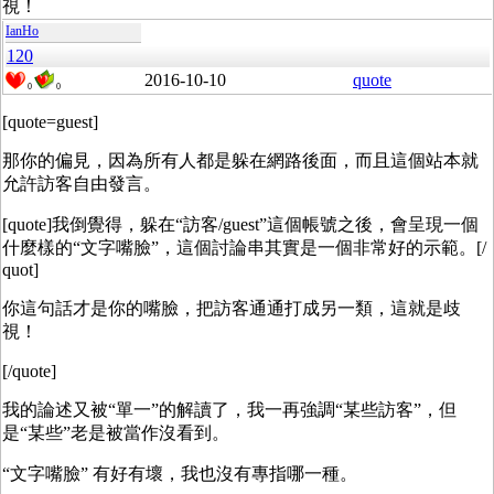
視！
IanHo
120
2016-10-10
quote
0
0
[quote=guest]
那你的偏見，因為所有人都是躲在網路後面，而且這個站本就
允許訪客自由發言。
[quote]
我倒覺得，躲在“訪客/guest”這個帳號之後，會呈現一個
什麼樣的“文字嘴臉”，這個討論串其實是一個非常好的示範。[/
quot]
你這句話才是你的嘴臉，把訪客通通打成另一類，這就是歧
視！
[/quote]
我的論述又被“單一”的解讀了，我一再強調“某些訪客”，但
是“某些”老是被當作沒看到。
“文字嘴臉” 有好有壞，我也沒有專指哪一種。