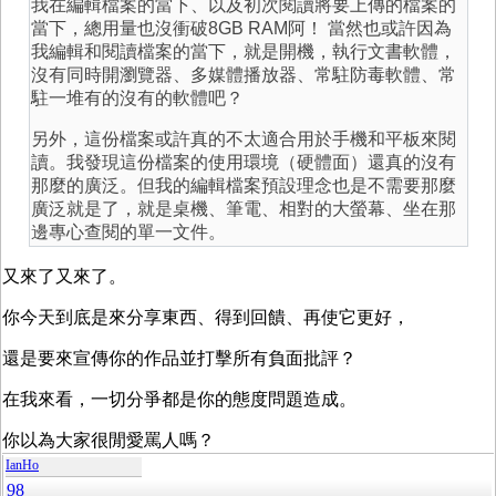
我在編輯檔案的當下、以及初次閱讀將要上傳的檔案的
當下，總用量也沒衝破8GB RAM阿！ 當然也或許因為
我編輯和閱讀檔案的當下，就是開機，執行文書軟體，
沒有同時開瀏覽器、多媒體播放器、常駐防毒軟體、常
駐一堆有的沒有的軟體吧？
另外，這份檔案或許真的不太適合用於手機和平板來閱
讀。我發現這份檔案的使用環境（硬體面）還真的沒有
那麼的廣泛。但我的編輯檔案預設理念也是不需要那麼
廣泛就是了，就是桌機、筆電、相對的大螢幕、坐在那
邊專心查閱的單一文件。
又來了又來了。
你今天到底是來分享東西、得到回饋、再使它更好，
還是要來宣傳你的作品並打擊所有負面批評？
在我來看，一切分爭都是你的態度問題造成。
你以為大家很閒愛罵人嗎？
IanHo
98