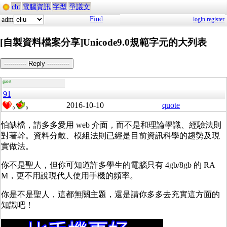
cht
電腦資訊
字型
爭議文
Find
adm
login
register
[自製資料檔案分享]Unicode9.0規範字元的大列表
----------- Reply -----------
guest
91
2016-10-10
quote
0
0
怕缺檔，請多多愛用 web 介面，而不是和理論學識、經驗法則
對著幹。資料分散、模組法則已經是目前資訊科學的趨勢及現
實做法。
你不是聖人，但你可知道許多學生的電腦只有 4gb/8gb 的 RA
M，更不用說現代人使用手機的頻率。
你是不是聖人，這都無關主題，還是請你多多去充實這方面的
知識吧！