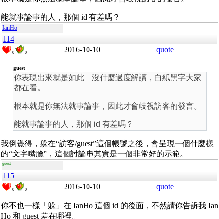
能就事論事的人，那個 id 有差嗎？
IanHo
114
2016-10-10
quote
0
0
guest
你表現出來就是如此，沒什麼過度解讀，白紙黑字大家
都在看。
根本就是你無法就事論事，因此才會歧視訪客的發言。
能就事論事的人，那個 id 有差嗎？
我倒覺得，躲在“訪客/guest”這個帳號之後，會呈現一個什麼樣
的“文字嘴臉”，這個討論串其實是一個非常好的示範。
guest
115
2016-10-10
quote
0
0
你不也一樣「躲」在 IanHo 這個 id 的後面，不然請你告訴我 Ian
Ho 和 guest 差在哪裡。