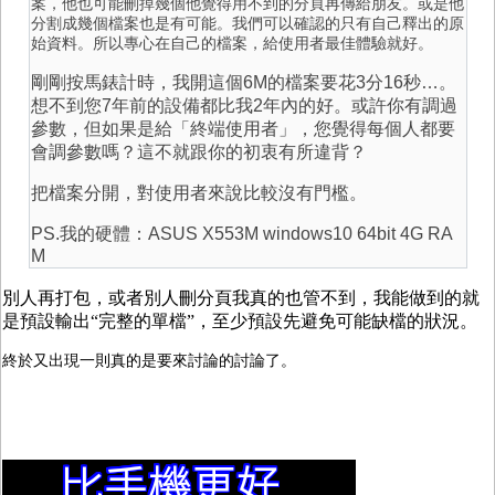
案，他也可能刪掉幾個他覺得用不到的分頁再傳給朋友。或是他
分割成幾個檔案也是有可能。我們可以確認的只有自己釋出的原
始資料。所以專心在自己的檔案，給使用者最佳體驗就好。
剛剛按馬錶計時，我開這個6M的檔案要花3分16秒…。
想不到您7年前的設備都比我2年內的好。或許你有調過
參數，但如果是給「終端使用者」，您覺得每個人都要
會調參數嗎？這不就跟你的初衷有所違背？
把檔案分開，對使用者來說比較沒有門檻。
PS.我的硬體：ASUS X553M windows10 64bit 4G RA
M
別人再打包，或者別人刪分頁我真的也管不到，我能做到的就
是預設輸出“完整的單檔”，至少預設先避免可能缺檔的狀況。
終於又出現一則真的是要來討論的討論了。