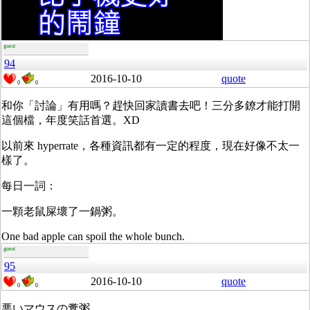
guest
94
2016-10-10
quote
0
0
和你「討論」有用嗎？趕快回家讀書去吧！三分多鐐才能打開
這個檔，年度笑話首選。XD
以前來 hyperrate，各種資訊都有一定的程度，現在好像不太一
樣了。
每日一詞：
一顆老鼠屎壞了一鍋粥。
One bad apple can spoil the whole bunch.
guest
95
2016-10-10
quote
0
0
悪いマウスの糞粥