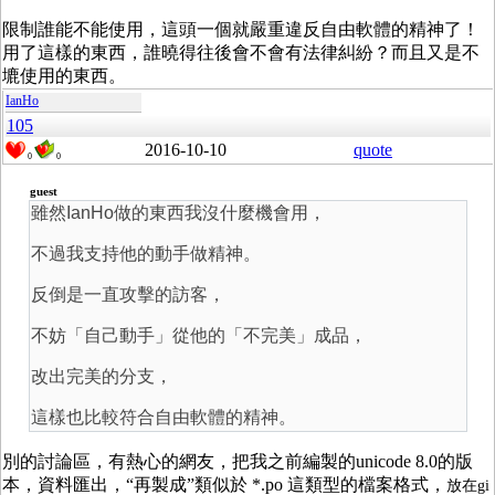
限制誰能不能使用，這頭一個就嚴重違反自由軟體的精神了！
用了這樣的東西，誰曉得往後會不會有法律糾紛？而且又是不
塶使用的東西。
IanHo
105
2016-10-10
quote
0
0
guest
雖然IanHo做的東西我沒什麼機會用，
不過我支持他的動手做精神。
反倒是一直攻擊的訪客，
不妨「自己動手」從他的「不完美」成品，
改出完美的分支，
這樣也比較符合自由軟體的精神。
別的討論區，有熱心的網友，把我之前編製的unicode 8.0的版
本，資料匯出，“再製成”類似於 *.po 這類型的檔案格式，
放在gi