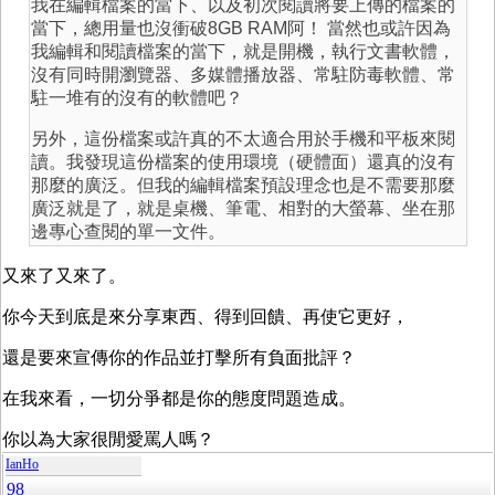
我在編輯檔案的當下、以及初次閱讀將要上傳的檔案的
當下，總用量也沒衝破8GB RAM阿！ 當然也或許因為
我編輯和閱讀檔案的當下，就是開機，執行文書軟體，
沒有同時開瀏覽器、多媒體播放器、常駐防毒軟體、常
駐一堆有的沒有的軟體吧？
另外，這份檔案或許真的不太適合用於手機和平板來閱
讀。我發現這份檔案的使用環境（硬體面）還真的沒有
那麼的廣泛。但我的編輯檔案預設理念也是不需要那麼
廣泛就是了，就是桌機、筆電、相對的大螢幕、坐在那
邊專心查閱的單一文件。
又來了又來了。
你今天到底是來分享東西、得到回饋、再使它更好，
還是要來宣傳你的作品並打擊所有負面批評？
在我來看，一切分爭都是你的態度問題造成。
你以為大家很閒愛罵人嗎？
IanHo
98