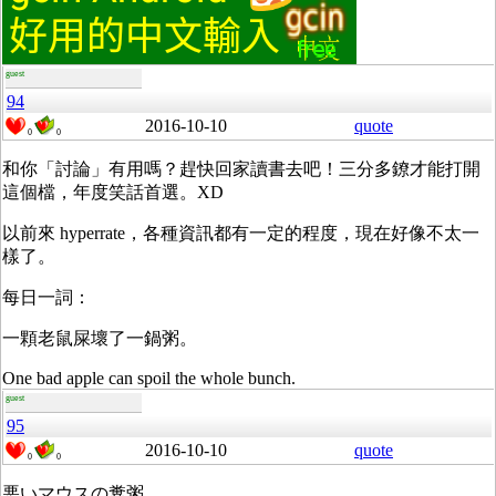
guest
94
2016-10-10
quote
0
0
和你「討論」有用嗎？趕快回家讀書去吧！三分多鐐才能打開
這個檔，年度笑話首選。XD
以前來 hyperrate，各種資訊都有一定的程度，現在好像不太一
樣了。
每日一詞：
一顆老鼠屎壞了一鍋粥。
One bad apple can spoil the whole bunch.
guest
95
2016-10-10
quote
0
0
悪いマウスの糞粥