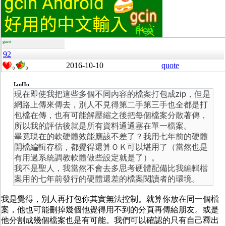
guest
92
2016-10-10
quote
0
0
IanHo
現在即使我把這些多個不同內容的檔案打包成zip，但是
網路上傳來傳去，別人不見得第二手第三手也全都是打
包檔在傳，也有可能解壓縮之後把每個檔案分散著傳，
所以我的評估後就是所有資料通通塞在單一檔案。
畢竟現在的軟硬體效能應該不差了？我用七年前的硬體
開檔編輯存檔，都覺得還算ＯＫ可以堪用了（當然也是
有用過系統調教軟體做些設定就是了）。
我不是聖人，我當然不會去多思考硬體配備比我編輯檔
案用的七年前發行的硬體還差的檔案閱讀者的環境。
我是覺得，別人再打包你其實無法控制。就算你放在同一個檔
案，他也可能刪掉幾個他覺得用不到的分頁再傳給朋友。或是
他分割成幾個檔案也是有可能。我們可以確認的只有自己釋出