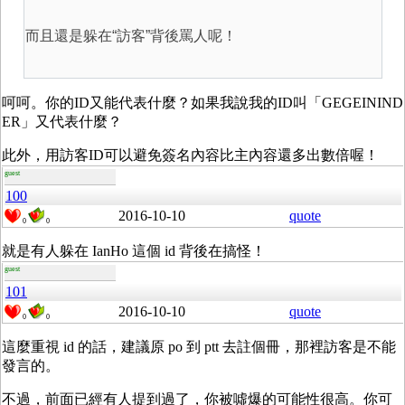
而且還是躲在“訪客”背後罵人呢！
呵呵。你的ID又能代表什麼？如果我說我的ID叫「GEGEININD
ER」又代表什麼？
此外，用訪客ID可以避免簽名內容比主內容還多出數倍喔！
guest
100
2016-10-10
quote
0
0
就是有人躲在 IanHo 這個 id 背後在搞怪！
guest
101
2016-10-10
quote
0
0
這麼重視 id 的話，建議原 po 到 ptt 去註個冊，那裡訪客是不能
發言的。
不過，前面已經有人提到過了，你被噓爆的可能性很高。你可