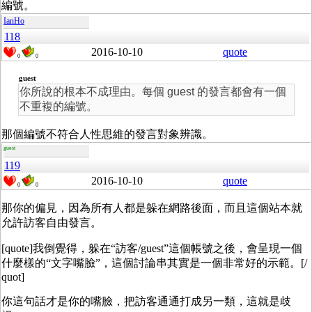
編號。
IanHo
118
2016-10-10
quote
0
0
guest
你所說的根本不成理由。每個 guest 的發言都會有一個
不重複的編號。
那個編號不符合人性思維的發言對象辨識。
guest
119
2016-10-10
quote
0
0
那你的偏見，因為所有人都是躲在網路後面，而且這個站本就
允許訪客自由發言。
[quote]
我倒覺得，躲在“訪客/guest”這個帳號之後，會呈現一個
什麼樣的“文字嘴臉”，這個討論串其實是一個非常好的示範。[/
quot]
你這句話才是你的嘴臉，把訪客通通打成另一類，這就是歧