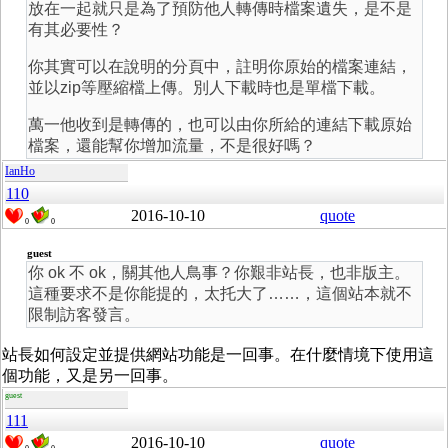
放在一起就只是為了預防他人轉傳時檔案遺失，是不是
有其必要性？
你其實可以在說明的分頁中，註明你原始的檔案連結，
並以zip等壓縮檔上傳。別人下載時也是單檔下載。
萬一他收到是轉傳的，也可以由你所給的連結下載原始
檔案，還能幫你增加流量，不是很好嗎？
IanHo
110
2016-10-10
quote
0
0
guest
你 ok 不 ok，關其他人鳥事？你艱非站長，也非版主。
這種要求不是你能提的，太托大了……，這個站本就不
限制訪客發言。
站長如何設定並提供網站功能是一回事。在什麼情境下使用這
個功能，又是另一回事。
guest
111
2016-10-10
quote