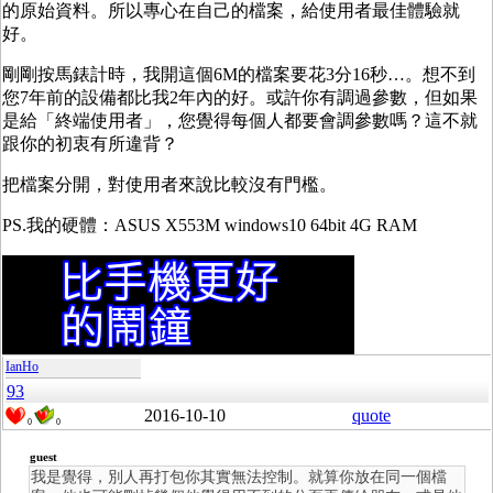
的原始資料。所以專心在自己的檔案，給使用者最佳體驗就
好。
剛剛按馬錶計時，我開這個6M的檔案要花3分16秒…。想不到
您7年前的設備都比我2年內的好。或許你有調過參數，但如果
是給「終端使用者」，您覺得每個人都要會調參數嗎？這不就
跟你的初衷有所違背？
把檔案分開，對使用者來說比較沒有門檻。
PS.我的硬體：ASUS X553M windows10 64bit 4G RAM
IanHo
93
2016-10-10
quote
0
0
guest
我是覺得，別人再打包你其實無法控制。就算你放在同一個檔