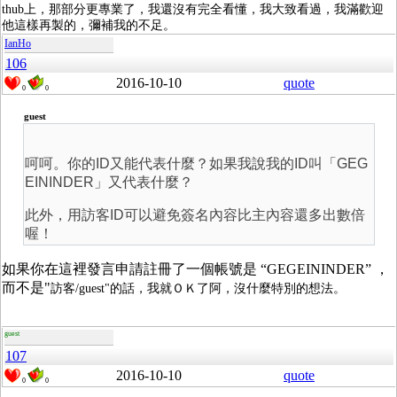
thub上，那部分更專業了，我還沒有完全看懂，我大致看過，我滿歡迎
他這樣再製的，彌補我的不足。
IanHo
106
2016-10-10
quote
0
0
guest
呵呵。你的ID又能代表什麼？如果我說我的ID叫「GEG
EININDER」又代表什麼？
此外，用訪客ID可以避免簽名內容比主內容還多出數倍
喔！
如果你在這裡發言申請註冊了一個帳號是 “GEGEININDER” ，
而不是"
訪客/guest"的話，
我就ＯＫ了阿，沒什麼特別的想法。
guest
107
2016-10-10
quote
0
0