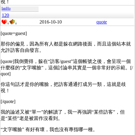
視！
IanHo
120
2016-10-10
quote
0
0
[quote=guest]
那你的偏見，因為所有人都是躲在網路後面，而且這個站本就
允許訪客自由發言。
[quote]
我倒覺得，躲在“訪客/guest”這個帳號之後，會呈現一個
什麼樣的“文字嘴臉”，這個討論串其實是一個非常好的示範。[/
quot]
你這句話才是你的嘴臉，把訪客通通打成另一類，這就是歧
視！
[/quote]
我的論述又被“單一”的解讀了，我一再強調“某些訪客”，但
是“某些”老是被當作沒看到。
“文字嘴臉” 有好有壞，我也沒有專指哪一種。