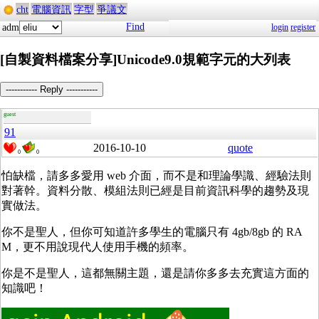
cht
電腦資訊
字型
爭議文
Find
adm
login
register
[自製資料檔案分享]Unicode9.0規範字元的大列表
----------- Reply -----------
guest
91
2016-10-10
quote
0
0
怕缺檔，請多多愛用 web 介面，而不是和理論學識、經驗法則
對著幹。資料分散、模組法則已經是目前資訊科學的趨勢及現
實做法。
你不是聖人，但你可知道許多學生的電腦只有 4gb/8gb 的 RA
M，更不用說現代人使用手機的頻率。
你是不是聖人，這都無關主題，還是請你多多去充實這方面的
知識吧！