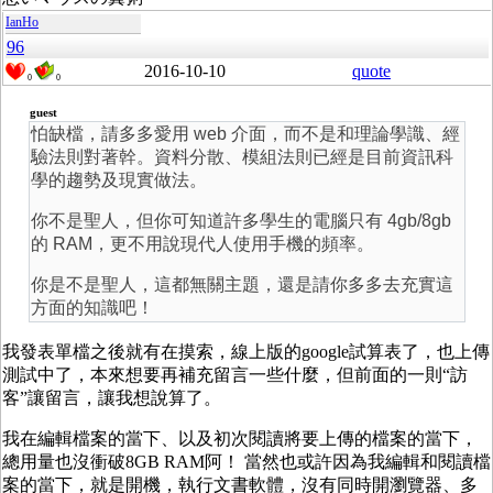
IanHo
96
2016-10-10
quote
0
0
guest
怕缺檔，請多多愛用 web 介面，而不是和理論學識、經
驗法則對著幹。資料分散、模組法則已經是目前資訊科
學的趨勢及現實做法。
你不是聖人，但你可知道許多學生的電腦只有 4gb/8gb
的 RAM，更不用說現代人使用手機的頻率。
你是不是聖人，這都無關主題，還是請你多多去充實這
方面的知識吧！
我發表單檔之後就有在摸索，線上版的google試算表了，也上傳
測試中了，本來想要再補充留言一些什麼，但前面的一則“訪
客”讓留言，讓我想說算了。
我在編輯檔案的當下、以及初次閱讀將要上傳的檔案的當下，
總用量也沒衝破8GB RAM阿！ 當然也或許因為我編輯和閱讀檔
案的當下，就是開機，執行文書軟體，沒有同時開瀏覽器、多