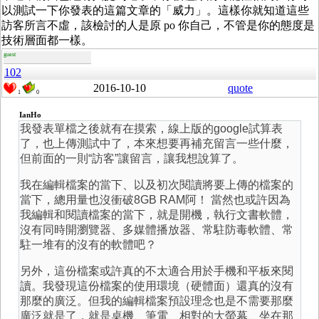
以測試一下你發表的這篇文章的「威力」。這樣你就知道這些
訪客所言不虛，該檢討的人是原 po 你自己，不管是你的態度是
技術層面都一樣。
guest
102
2016-10-10
quote
1
0
IanHo
我發表單檔之後就有在摸索，線上版的google試算表
了，也上傳測試中了，本來想要再補充留言一些什麼，
但前面的一則“訪客”讓留言，讓我想說算了。
我在編輯檔案的當下、以及初次閱讀將要上傳的檔案的
當下，總用量也沒衝破8GB RAM阿！ 當然也或許因為
我編輯和閱讀檔案的當下，就是開機，執行文書軟體，
沒有同時開瀏覽器、多媒體播放器、常駐防毒軟體、常
駐一堆有的沒有的軟體吧？
另外，這份檔案或許真的不太適合用於手機和平板來閱
讀。我發現這份檔案的使用環境（硬體面）還真的沒有
那麼的廣泛。但我的編輯檔案預設理念也是不需要那麼
廣泛就是了，就是桌機、筆電、相對的大螢幕、坐在那