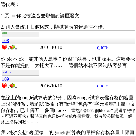
這代表：
1 原 po 你比較適合去那個討論區發文。
2. 別人會改用其他格式，顯試算表的普遍性不佳。
guest
108
2016-10-10
quote
0
0
你 ok 不 ok，關其他人鳥事？你艱非站長，也非版主。這種要求
不是你能提的，太托大了……，這個站本就不限制訪客發言。
IanHo
109
2016-10-10
quote
0
0
在線上的google試算表的部分，因為google試算表儲存格的容量
上限的關係，我的試做檔（有”新增“包含有“字元名稱”正體中文
儲存格，已上傳五十多個blocks，
當然距離272個blocks全滿還早得很
～可遇不可求）暫時真的也只好拆散成多個檔案。我有設公開檢視，網
路上挖得到喔～～～
我比較“妄想”奢望線上的google試算表的單檔儲存格容量上限再