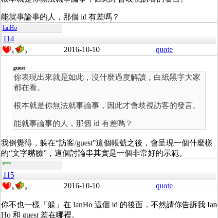
能就事論事的人，那個 id 有差嗎？
IanHo
114
2016-10-10
quote
0
0
guest
你表現出來就是如此，沒什麼過度解讀，白紙黑字大家
都在看。
根本就是你無法就事論事，因此才會歧視訪客的發言。
能就事論事的人，那個 id 有差嗎？
我倒覺得，躲在“訪客/guest”這個帳號之後，會呈現一個什麼樣
的“文字嘴臉”，這個討論串其實是一個非常好的示範。
guest
115
2016-10-10
quote
0
0
你不也一樣「躲」在 IanHo 這個 id 的後面，不然請你告訴我 Ian
Ho 和 guest 差在哪裡。