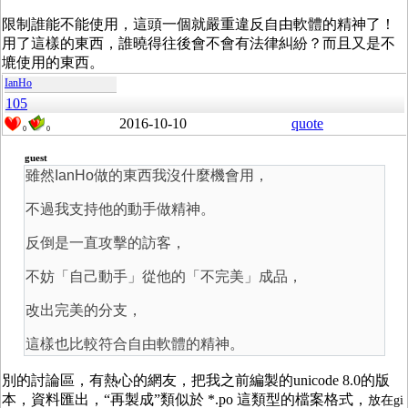
限制誰能不能使用，這頭一個就嚴重違反自由軟體的精神了！
用了這樣的東西，誰曉得往後會不會有法律糾紛？而且又是不
塶使用的東西。
IanHo
105
2016-10-10
quote
0
0
guest
雖然IanHo做的東西我沒什麼機會用，
不過我支持他的動手做精神。
反倒是一直攻擊的訪客，
不妨「自己動手」從他的「不完美」成品，
改出完美的分支，
這樣也比較符合自由軟體的精神。
別的討論區，有熱心的網友，把我之前編製的unicode 8.0的版
本，資料匯出，“再製成”類似於 *.po 這類型的檔案格式，
放在gi