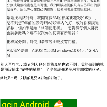
案，他也可能刪掉幾個他覺得用不到的分頁再傳給朋友。或是他
分割成幾個檔案也是有可能。我們可以確認的只有自己釋出的原
始資料。所以專心在自己的檔案，給使用者最佳體驗就好。
剛剛按馬錶計時，我開這個6M的檔案要花3分16秒…。
想不到您7年前的設備都比我2年內的好。或許你有調過
參數，但如果是給「終端使用者」，您覺得每個人都要
會調參數嗎？這不就跟你的初衷有所違背？
把檔案分開，對使用者來說比較沒有門檻。
PS.我的硬體：ASUS X553M windows10 64bit 4G RA
M
別人再打包，或者別人刪分頁我真的也管不到，我能做到的就
是預設輸出“完整的單檔”，至少預設先避免可能缺檔的狀況。
終於又出現一則真的是要來討論的討論了。