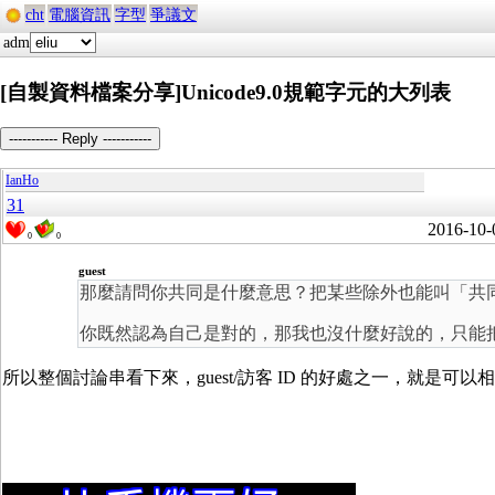
cht
電腦資訊
字型
爭議文
adm
[自製資料檔案分享]Unicode9.0規範字元的大列表
----------- Reply -----------
IanHo
31
2016-10-
0
0
guest
那麼請問你共同是什麼意思？把某些除外也能叫「共
你既然認為自己是對的，那我也沒什麼好說的，只能把你的
所以整個討論串看下來，guest/訪客 ID 的好處之一，就是