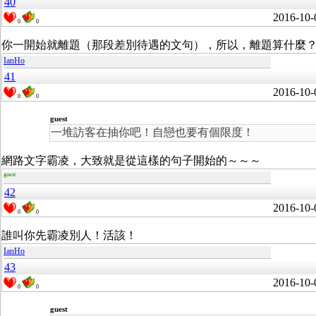
40
2016-10-
0
0
你一開始就離題（那段差別待遇的文句），所以，離題算什麼？原
IanHo
41
2016-10-
0
0
guest
一堆訪客在抽你吧！自戀也要有個限度！
網路文字霸凌，大致就是從這樣的句子開始的～～～
guest
42
2016-10-
0
0
誰叫你先
霸凌別人！活該！
IanHo
43
2016-10-
0
0
guest