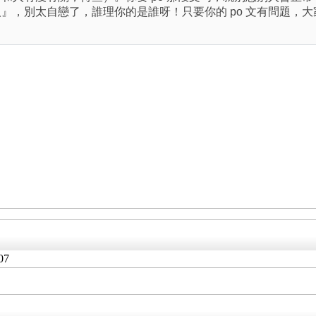
人』，別太自戀了，誰理你的是誰呀！只要你的 po 文有問題，
07