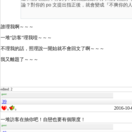
論？對你的 po 文提出指正後，就會變成『不爽你的
誰理我啊～～～
一堆“訪客”理我噎～～～
不理我的話，照理說一開始就不會回文了啊～～～
我又離題了～～～
edited: 2
guest
39
2016-10-
0
0
一堆訪客在抽你吧！自戀也要有個限度！
guest