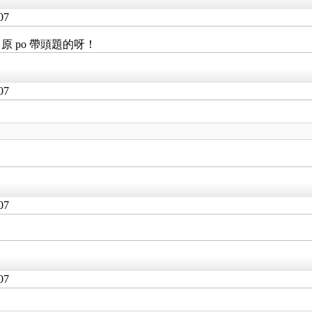
07
 po 帶頭題的呀！
07
07
07