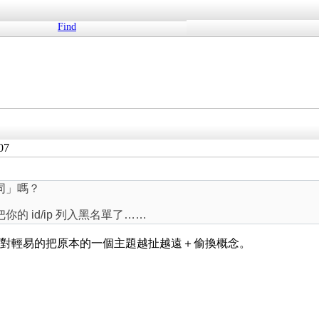
Find
07
同」嗎？
 id/ip 列入黑名單了……
可以相對輕易的把原本的一個主題越扯越遠＋偷換概念。