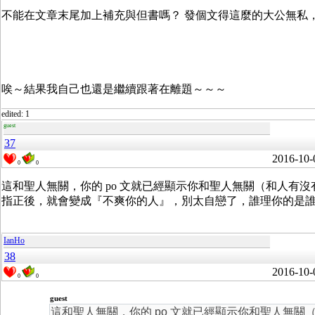
不能在文章末尾加上補充與但書嗎？ 發個文得這麼的大公無私
唉～結果我自己也還是繼續跟著在離題～～～
edited: 1
guest
37
2016-10-
0
0
這和聖人無關，你的 po 文就已經顯示你和聖人無關（和人有沒
指正後，就會變成『不爽你的人』，別太自戀了，誰理你的是誰呀
IanHo
38
2016-10-
0
0
guest
這和聖人無關，你的 po 文就已經顯示你和聖人無關