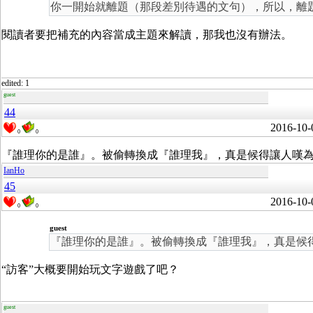
你一開始就離題（那段差別待遇的文句），所以，離題算
閱讀者要把補充的內容當成主題來解讀，那我也沒有辦法。
edited: 1
guest
44
2016-10-
0
0
『
誰理你的是誰』。被偷轉換成『誰理我』，真是候得讓人嘆
IanHo
45
2016-10-
0
0
guest
『
誰理你的是誰』。被偷轉換成『誰理我』，真是候
“訪客”大概要開始玩文字遊戲了吧？
guest