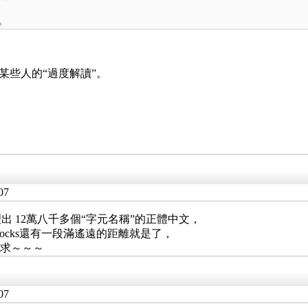
。
某些人的“過度解讀”。
07
 12萬八千多個“字元名稱”的正體中文，
blocks還有一段滿遙遠的距離就是了，
可求～～～
07