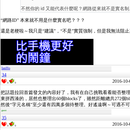
不然你的 id 又能代表什麼呢？網路從來就不是實名制
“網路ID” 本來就不用是什麼實名吧？？？
還是老梗啦～我只是“建議”，“不是”實質強制，但是我無法阻止
IanHo
34
2016-10-
0
0
把話題拉回首篇發文的內容好了，我有在自己挑戰看看能否整理出
東拼西湊的，居然也整理出60個blocks了，雖然距離總共272個
然後“字元名稱”至少還有四萬多個待整理。好遙遠啊～可遇不
guest
35
2016-10-
0
0