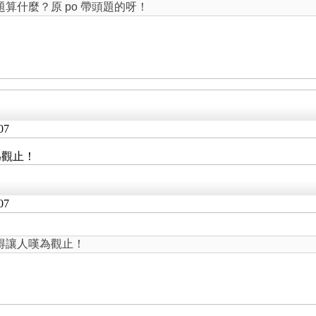
什麼？原 po 帶頭題的呀！
07
為觀止！
07
得讓人嘆為觀止！