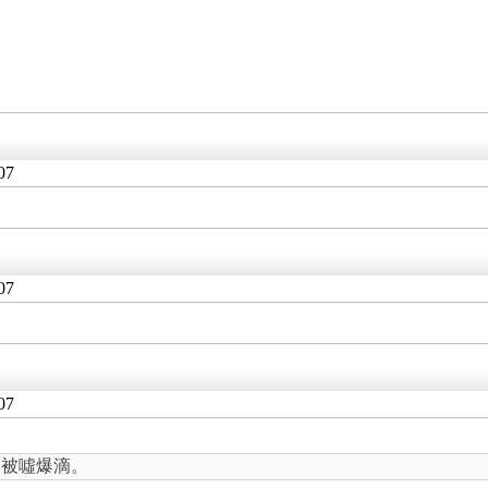
07
。
07
07
會被噓爆滴。