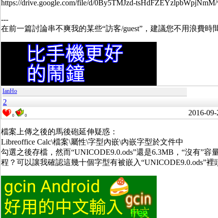
https://drive.google.com/file/d/0By5TMJzd-tsHdFZEYzlpbWpjNmM/
---
在前一篇討論串不爽我的某些“訪客/guest”，建議您不用浪費
IanHo
2
2016-09-
0
0
檔案上傳之後的馬後砲延伸疑惑：
Libreoffice Calc\檔案\屬性\字型內嵌\內嵌字型於文件中
勾選之後存檔，然而“UNICODE9.0.ods”還是6.3M
程？可以讓我確認這幾十個字型有被嵌入“UNICODE9.0.ods”