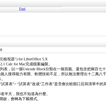
Find
28
 for LibreOffice 5.X
2.1 Calc for Mac完成檔案編製。
表，以一個Unicode Block分類在一個頁籤。還包含把兩百七十二個
我個人搜尋能力有限、軟體技術不足，所以無法整理出十二萬八千多個Unic
％。
動或複製“試算表”> “試算表”改成“工作表”是否會比較順口且與清
狂轉老半天，我也不知道為什麼。
上開啟，會轉為下載模式。