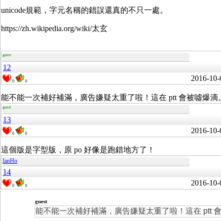
unicode規範，字元名稱的錯誤還真的不只一處。
https://zh.wikipedia.org/wiki/太玄
guest
12
2016-10-
0
0
能不能一次補好補滿，廣告嫌疑太重了啦！這在 ptt 會被噓爆滴
guest
13
2016-10-
0
0
這個版是字型版，原 po 好像是跑錯地方了！
IanHo
14
2016-10-
0
0
guest
能不能一次補好補滿，廣告嫌疑太重了啦！這在 ptt 