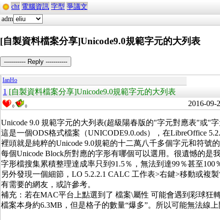
cht
電腦資訊
字型
爭議文
adm
[自製資料檔案分享]Unicode9.0規範字元的大列表
----------- Reply -----------
IanHo
1
[自製資料檔案分享]Unicode9.0規範字元的大列表
2016-09-
0
0
Unicode 9.0 規範字元的大列表(超級陽春版的"字元對應表"或"字元檢視器")
這是一個ODS格式檔案（UNICODE9.0.ods），在LibreOffice 5.2.
裡頭就是純粹的Unicode 9.0規範的十二萬八千多個字元和符號的列
每個Unicode Block所對應的字形有哪個可以選用。很遺憾的是
字形檔搜集累積整理達成率只到91.5％，無法到達99％甚至100
另外發現一個細節，LO 5.2.2.1 CALC 工作表>右鍵>移
有需要的網友，或許參考。
補充：若在MAC平台上點選到了 檔案\屬性 可能會遇到彩球
檔案本身約6.3MB，但是格子的數量“爆多”。所以可能無法線