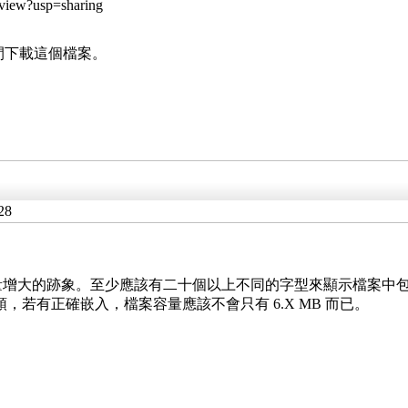
view?usp=sharing
時間下載這個檔案。
28
B，“沒有”容量增大的跡象。至少應該有二十個以上不同的字型來顯示檔
裡頭，若有正確嵌入，檔案容量應該不會只有 6.X MB 而已。