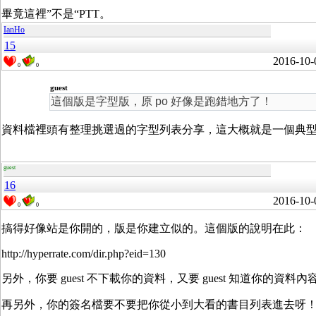
畢竟這裡”不是“PTT。
IanHo
15
2016-10-
0
0
guest
這個版是字型版，原 po 好像是跑錯地方了！
資料檔裡頭有整理挑選過的字型列表分享，這大概就是一個典
guest
16
2016-10-
0
0
搞得好像站是你開的，版是你建立似的。這個版的說明在此：
http://hyperrate.com/dir.php?eid=130
另外，你要 guest 不下載你的資料，又要 guest 知道你的資料
再另外，你的簽名檔要不要把你從小到大看的書目列表進去呀