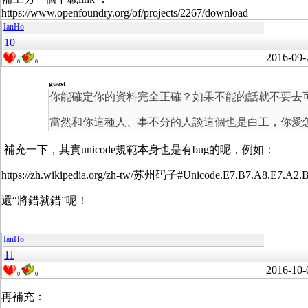
https://www.openfoundry.org/of/projects/2267/download
IanHo
10
2016-09-
0
0
guest
你能確定你的資料完全正確？如果不能的話就不要去
當然和你這種人、事不分的人談這個也是白工，你愛
補充一下，其實unicode規範本身也是有bug的呢，例如：
https://zh.wikipedia.org/zh-tw/苏州码子#Unicode.E7.B7.A8.E7.A2.
還“
將錯就錯
”呢！
IanHo
11
2016-10-
0
0
再補充：