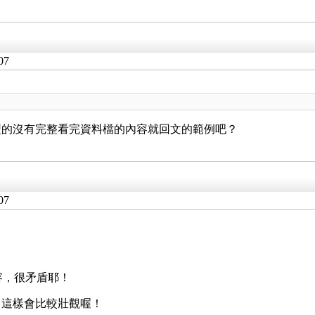
07
型的沒有完整看完資料檔的內容就回文的範例吧？
07
內容，很矛盾耶！
！這樣會比較壯觀喔！