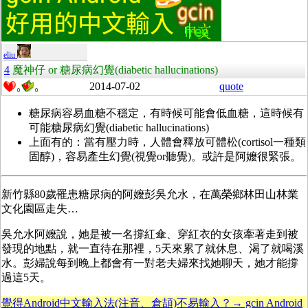
eliu
4
魔神仔 or 糖尿病幻覺(diabetic hallucinations)
2014-07-02
quote
0
0
糖尿病容易血糖不穩定，有時候可能會低血糖，這時候有
可能糖尿病幻覺(
diabetic hallucinations)
上面有的：當有壓力時，人體會釋放可體松(cortisol一種類
固醇)，容易產生幻覺(視覺or聽覺)。或許是阿嬤很緊張。
新竹縣80歲罹患糖尿病的阿嬤彭吳允水，在萬榮鄉林田山林業
文化園區走失…
吳允水阿嬤說，她是被一名撐紅傘、穿紅衣的女孩牽著走到被
發現的地點，就一直待在那裡，5天來累了就休息、渴了就喝溪
水。彭婦說每到晚上都會有一對老夫婦來找她聊天，她才能撐
過這5天。
覺得Android中文輸入法(注音、倉頡)不易輸入？→ gcin Android