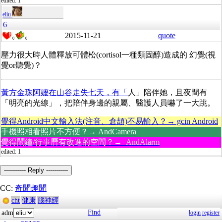
edited: 1
eliu
6
2015-11-21
quote
0
0
壓力很大時人體釋放可體松(cortisol一種類固醇)造成的 幻覺(視
覺or聽覺)？
黃方金珠阿嬤在山谷走失七天，有「
人」陪伴她，且夜間有
「明亮的光線」，把陪伴身邊的親屬、醫護人員嚇了一大跳。
覺得Android中文輸入法(注音、倉頡)不易輸入？→ gcin Android
手機照相看照片不方便？→ AndCamera
覺得鬧鐘/行事曆有改進的空間？→ AndAlarm
edited: 1
----------- Reply -----------
CC:
奇聞趣聞
cht
健康
腦神經
Find
adm
login
register