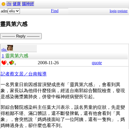
cht
健康
腦神經
Find
adm
login
register
靈異第六感
----------- Reply -----------
eliu
1
靈異第六感
2008-11-26
quote
0
0
記者蔡文居／台南報導
一名男童日前因感冒演變成患有「靈異第六感」，會看到異
象，家長以為他得什麼怪病，經送台南郭綜合醫院檢查，發現
是感染黴漿菌肺炎，併發中樞神經病變所引起。
郭綜合醫院感染科主任葉大川表示，該名男童的症狀，先是變
得粗鄙不堪、滿口髒話，還不斷發脾氣，還有他會看到「異
象」，會突然說「媽媽後面站了一位阿姨，還有一隻狗」，媽
媽轉過身去，卻什麼也看不到。