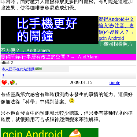
啡因時，面對壓力人體會釋放更多的可體松。有可能是這種加
強效果，使得咖啡更容易造成幻覺。
覺得Android中文
輸入法(注音、倉
頡)不易輸入？→
gcin Android
手機照相看照片
不方便？→ AndCamera
覺得鬧鐘/行事曆有改進的空間？→ AndAlarm
edited: 2
本人已不在此站活動
3
2009-01-15
quote
0
0
有些靈異第六感會有準確預測尚未發生的事情的能力。這個好
像無法從「科學」中得到答案。
只不過百發百中的預測就比較少聽說，但只要有某種程度的準
確度，就很難用巧合或腦神經病變來牽強解釋。