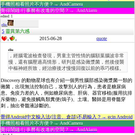
手機照相看照片不方便？→ AndCamera
覺得鬧鐘/行事曆有改進的空間？→ AndAlarm
edited: 1
eliu
5
靈異第六感
2015-06-28
quote
0
0
eliu
，經腦電波檢查發現，男童主管性情的腦額葉腦波非常
慢，還有腦壓過高情形，研判是感染黴漿菌，然後侵襲
中樞神經所致，經治療後才慢慢回復以前的乖巧模樣。
Discovery 的動物星球也有介紹一個男性腦部感染黴漿菌一類的
黴菌，出現無法控制自己，攻擊別人的行為，患者是糖尿病
患。免疫力差的人，例如糖尿病患、肝病、器官移植(服用抗排
斥藥物)，避免接觸鳥類糞便(鴿子)、土壤。醫師是用脊髓穿
刺，抽出脊髓液診斷的。
覺得Android中文輸入法(注音、倉頡)不易輸入？→ gcin Android
手機照相看照片不方便？→ AndCamera
覺得鬧鐘/行事曆有改進的空間？→ AndAlarm