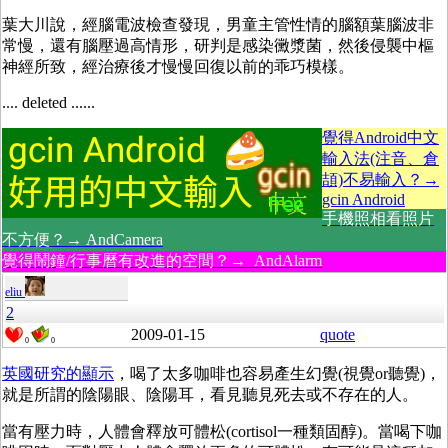
葉大川說，經腦電波檢查發現，男童主管性情的腦額葉腦波非
常慢，還有腦壓過高情形，研判是感染黴漿菌，然後侵襲中樞
神經所致，經治療後才慢慢回復以前的乖巧模樣。
.... deleted ......
覺得Android中文
輸入法(注音、倉
頡)不易輸入？→
gcin Android
手機照相看照片
不方便？→ AndCamera
覺得鬧鐘/行事曆有改進的空間？→ AndAlarm
eliu
2
2009-01-15
quote
0
0
英國研究的顯示
，喝了太多咖啡也容易產生幻覺(視覺or聽覺)，
就是所謂的陰陽眼、陰陽耳，看見聽見死去或不存在的人。
當有壓力時，人體會釋放可體松(cortisol一種類固醇)。當喝下咖