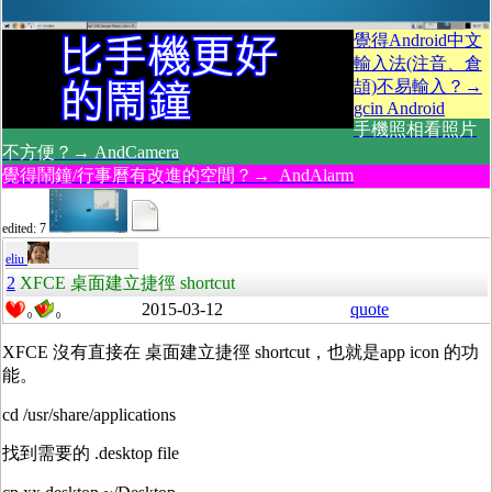
覺得Android中文
輸入法(注音、倉
頡)不易輸入？→
gcin Android
手機照相看照片
不方便？→ AndCamera
覺得鬧鐘/行事曆有改進的空間？→ AndAlarm
edited: 7
eliu
2
XFCE 桌面建立捷徑 shortcut
2015-03-12
quote
0
0
XFCE 沒有直接在 桌面建立捷徑 shortcut，也就是app icon 的功
能。
cd /usr/share/applications
找到需要的 .desktop file