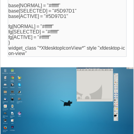
base[NORMAL] = "#ffffff"
base[SELECTED] = "#5D97D1"
base[ACTIVE] = "#5D97D1"
fg[NORMAL] = "#ffffff"
fg[SELECTED] = "#ffffff"
fg[ACTIVE] = "#ffffff"
}
widget_class "*XfdesktopIconView*" style "xfdesktop-ic
on-view"