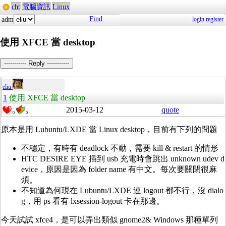
cht
電腦資訊
Linux
Find
adm
login
register
使用 XFCE 當 desktop
----------- Reply -----------
eliu
1
使用 XFCE 當 desktop
2015-03-12
quote
0
0
原本是用 Lubuntu/LXDE 當 Linux desktop，目前有下列的問題
不穩定，有時有 deadlock 不動，需要 kill & restart 的情形
HTC DESIRE EYE 插到 usb 充電時會跳出 unknown udev d
evice，原因是因為 folder name 有中文。每次要關閉很麻
煩。
不知道為何現在 Lubuntu/LXDE 連 logout 都不行，沒 dialo
g，用 ps 看有 lxsession-logout 卡在那邊。
今天試試 xfce4，是可以弄出類似 gnome2& Windows 那種單列