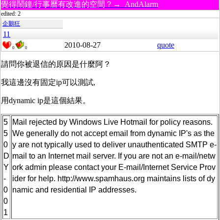
覺得鬧鐘/行事曆有改進的空間？→ AndAlarm
edited: 2
企鵝狂
11
2010-08-27
quote
0
0
請問你被退信的原因是什麼阿？
我這邊沒有固定ip可以測試,
用dynamic ip是這個結果。
5
Mail rejected by Windows Live Hotmail for policy reasons.
5
We generally do not accept email from dynamic IP's as the
0
y are not typically used to deliver unauthenticated SMTP e-
D
mail to an Internet mail server. If you are not an e-mail/netw
Y
ork admin please contact your E-mail/Internet Service Prov
-
ider for help. http://www.spamhaus.org maintains lists of dy
0
namic and residential IP addresses.
0
1