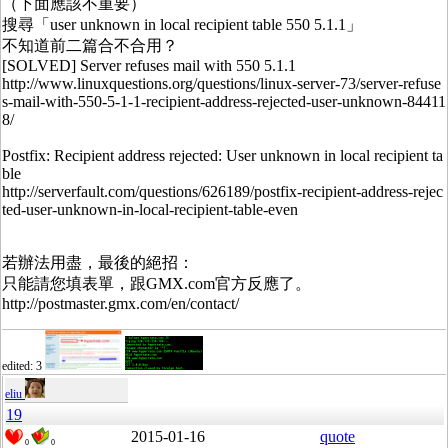
（下面應該不重要）
搜尋「user unknown in local recipient table 550 5.1.1」
不知道前二篇合不合用？
[SOLVED] Server refuses mail with 550 5.1.1
http://www.linuxquestions.org/questions/linux-server-73/server-refuse
s-mail-with-550-5-1-1-recipient-address-rejected-user-unknown-84411
8/
Postfix: Recipient address rejected: User unknown in local recipient ta
ble
http://serverfault.com/questions/626189/postfix-recipient-address-rejec
ted-user-unknown-in-local-recipient-table-even
若辦法用盡，最後的絕招：
只能請您填表單，跟GMX.com官方反應了。
http://postmaster.gmx.com/en/contact/
edited: 3
eliu
19
2015-01-16
quote
0
0