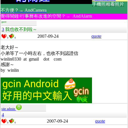
手機照相看照片
不方便？→ AndCamera
覺得鬧鐘/行事曆有改進的空間？→ AndAlarm
guest
3
我也收不到啦～
2007-09-24
quote
0
0
老大好～
小弟等了一小時左右，也收不到認證信
winlin0330 at gmail dot com
感謝～
by winlin
site admin
4
2007-09-24
quote
0
0