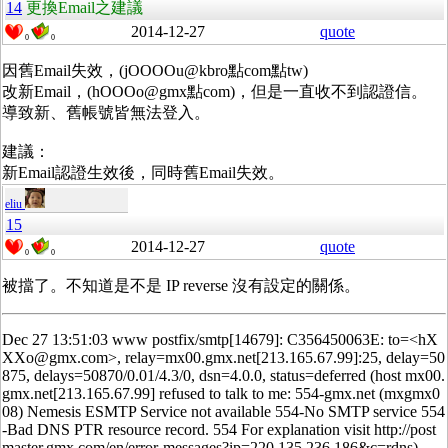
14
更換Email之建議
2014-12-27
quote
0
0
因舊Email失效，(jOOOOu@kbro點com點tw)
改新Email，(hOOOo@gmx點com)，但是一直收不到認證信。
導致新、舊帳號皆無法登入。
建議：
新Email認證生效後，同時舊Email失效。
eliu
15
2014-12-27
quote
0
0
被擋了。不知道是不是 IP reverse 沒有設定的關係。
Dec 27 13:51:03 www postfix/smtp[14679]: C356450063E: to=<hX
XXo@gmx.com>, relay=mx00.gmx.net[213.165.67.99]:25, delay=50
875, delays=50870/0.01/4.3/0, dsn=4.0.0, status=deferred (host mx00.
gmx.net[213.165.67.99] refused to talk to me: 554-gmx.net (mxgmx0
08) Nemesis ESMTP Service not available 554-No SMTP service 554
-Bad DNS PTR resource record. 554 For explanation visit http://post
master.gmx.com/en/error-messages?ip=220.135.236.186&c=rdns)