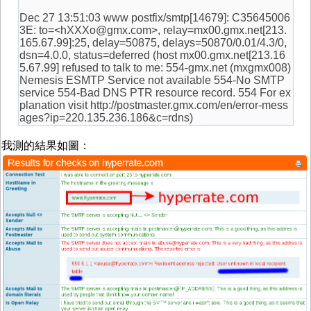
Dec 27 13:51:03 www postfix/smtp[14679]: C35645006
3E: to=<hXXXo@gmx.com>, relay=mx00.gmx.net[213.
165.67.99]:25, delay=50875, delays=50870/0.01/4.3/0,
dsn=4.0.0, status=deferred (host mx00.gmx.net[213.16
5.67.99] refused to talk to me: 554-gmx.net (mxgmx008)
Nemesis ESMTP Service not available 554-No SMTP
service 554-Bad DNS PTR resource record. 554 For ex
planation visit http://postmaster.gmx.com/en/error-mess
ages?ip=220.135.236.186&c=rdns)
我測的結果如圖：