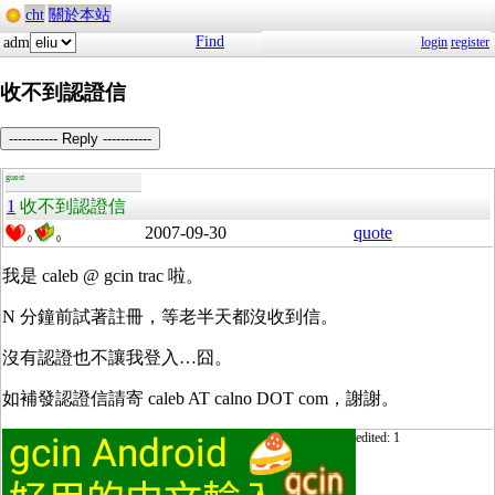
cht
關於本站
Find
adm
login
register
收不到認證信
----------- Reply -----------
guest
1
收不到認證信
2007-09-30
quote
0
0
我是 caleb @ gcin trac 啦。
N 分鐘前試著註冊，等老半天都沒收到信。
沒有認證也不讓我登入…囧。
如補發認證信請寄 caleb AT calno DOT com，謝謝。
edited: 1