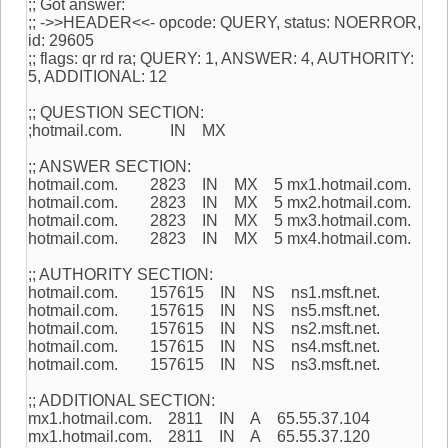
;; Got answer:
;; ->>HEADER<<- opcode: QUERY, status: NOERROR,
id: 29605
;; flags: qr rd ra; QUERY: 1, ANSWER: 4, AUTHORITY:
5, ADDITIONAL: 12
;; QUESTION SECTION:
;hotmail.com. IN MX
;; ANSWER SECTION:
hotmail.com. 2823 IN MX 5 mx1.hotmail.com.
hotmail.com. 2823 IN MX 5 mx2.hotmail.com.
hotmail.com. 2823 IN MX 5 mx3.hotmail.com.
hotmail.com. 2823 IN MX 5 mx4.hotmail.com.
;; AUTHORITY SECTION:
hotmail.com. 157615 IN NS ns1.msft.net.
hotmail.com. 157615 IN NS ns5.msft.net.
hotmail.com. 157615 IN NS ns2.msft.net.
hotmail.com. 157615 IN NS ns4.msft.net.
hotmail.com. 157615 IN NS ns3.msft.net.
;; ADDITIONAL SECTION:
mx1.hotmail.com. 2811 IN A 65.55.37.104
mx1.hotmail.com. 2811 IN A 65.55.37.120