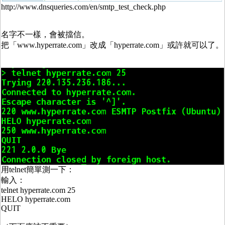
http://www.dnsqueries.com/en/smtp_test_check.php
名字不一樣，會被擋信。
把「www.hyperrate.com」改成「hyperrate.com」或許就可以了。
用telnet簡單測一下：
輸入：
telnet hyperrate.com 25
HELO hyperrate.com
QUIT