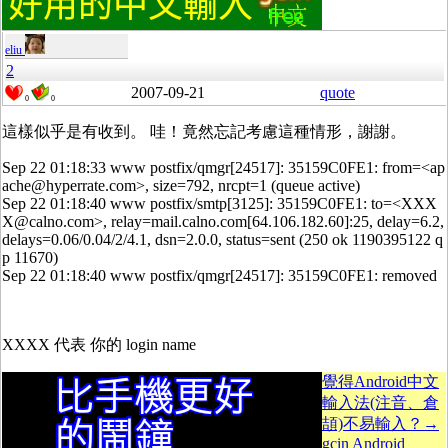
eliu
2
2007-09-21
quote
0
0
這樣似乎是有收到。 哇！竟然忘記考慮這種情形，謝謝。
Sep 22 01:18:33 www postfix/qmgr[24517]: 35159C0FE1: from=<ap
ache@hyperrate.com>, size=792, nrcpt=1 (queue active)
Sep 22 01:18:40 www postfix/smtp[3125]: 35159C0FE1: to=<XXX
X@calno.com>, relay=mail.calno.com[64.106.182.60]:25, delay=6.2,
delays=0.06/0.04/2/4.1, dsn=2.0.0, status=sent (250 ok 1190395122 q
p 11670)
Sep 22 01:18:40 www postfix/qmgr[24517]: 35159C0FE1: removed
XXXX 代表 你的 login name
覺得Android中文
輸入法(注音、倉
頡)不易輸入？→
gcin Android