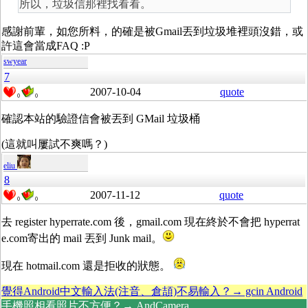
所以，垃圾信那裡找看看。
感謝前輩，如您所料，的確是被Gmail丟到垃圾堆裡頭沒錯，或
許這會當成FAQ :P
swyear
7
2007-10-04
quote
0
0
確認本站的驗證信會被丟到 GMail 垃圾桶
(這就叫屢試不爽嗎？)
eliu
8
2007-11-12
quote
0
0
去 register hyperrate.com 後，gmail.com 現在終於不會把 hyperrat
e.com寄出的 mail 丟到 Junk mail。
現在 hotmail.com 還是拒收的狀態。
覺得Android中文輸入法(注音、倉頡)不易輸入？→ gcin Android
手機照相看照片不方便？→ AndCamera