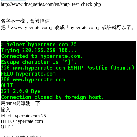
http://www.dnsqueries.com/en/smtp_test_check.php
名字不一樣，會被擋信。
把「www.hyperrate.com」改成「hyperrate.com」或許就可以了。
用telnet簡單測一下：
輸入：
telnet hyperrate.com 25
HELO hyperrate.com
QUIT