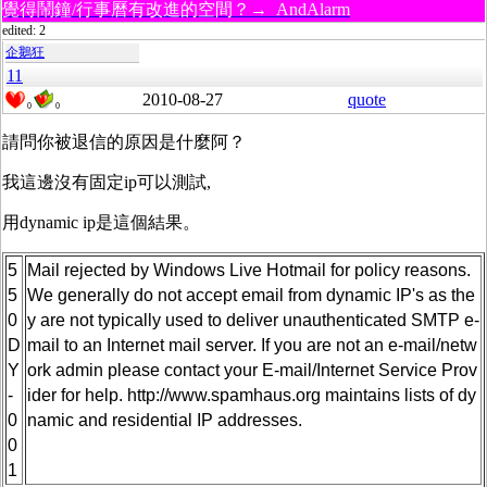
覺得鬧鐘/行事曆有改進的空間？→ AndAlarm
edited: 2
企鵝狂
11
2010-08-27
quote
0
0
請問你被退信的原因是什麼阿？
我這邊沒有固定ip可以測試,
用dynamic ip是這個結果。
5
Mail rejected by Windows Live Hotmail for policy reasons.
5
We generally do not accept email from dynamic IP's as the
0
y are not typically used to deliver unauthenticated SMTP e-
D
mail to an Internet mail server. If you are not an e-mail/netw
Y
ork admin please contact your E-mail/Internet Service Prov
-
ider for help. http://www.spamhaus.org maintains lists of dy
0
namic and residential IP addresses.
0
1