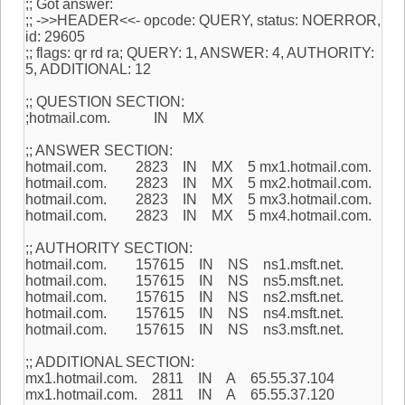
;; Got answer:
;; ->>HEADER<<- opcode: QUERY, status: NOERROR,
id: 29605
;; flags: qr rd ra; QUERY: 1, ANSWER: 4, AUTHORITY:
5, ADDITIONAL: 12
;; QUESTION SECTION:
;hotmail.com. IN MX
;; ANSWER SECTION:
hotmail.com. 2823 IN MX 5 mx1.hotmail.com.
hotmail.com. 2823 IN MX 5 mx2.hotmail.com.
hotmail.com. 2823 IN MX 5 mx3.hotmail.com.
hotmail.com. 2823 IN MX 5 mx4.hotmail.com.
;; AUTHORITY SECTION:
hotmail.com. 157615 IN NS ns1.msft.net.
hotmail.com. 157615 IN NS ns5.msft.net.
hotmail.com. 157615 IN NS ns2.msft.net.
hotmail.com. 157615 IN NS ns4.msft.net.
hotmail.com. 157615 IN NS ns3.msft.net.
;; ADDITIONAL SECTION:
mx1.hotmail.com. 2811 IN A 65.55.37.104
mx1.hotmail.com. 2811 IN A 65.55.37.120