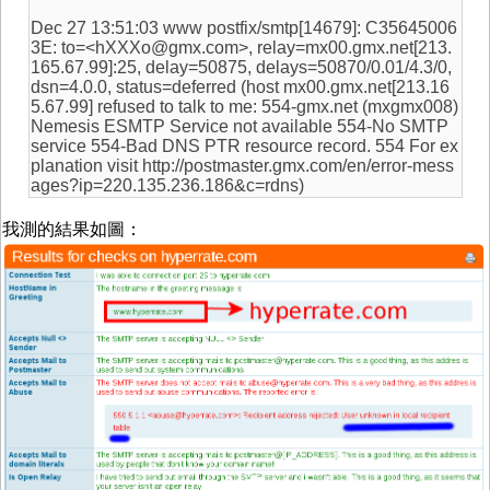
Dec 27 13:51:03 www postfix/smtp[14679]: C35645006
3E: to=<hXXXo@gmx.com>, relay=mx00.gmx.net[213.
165.67.99]:25, delay=50875, delays=50870/0.01/4.3/0,
dsn=4.0.0, status=deferred (host mx00.gmx.net[213.16
5.67.99] refused to talk to me: 554-gmx.net (mxgmx008)
Nemesis ESMTP Service not available 554-No SMTP
service 554-Bad DNS PTR resource record. 554 For ex
planation visit http://postmaster.gmx.com/en/error-mess
ages?ip=220.135.236.186&c=rdns)
我測的結果如圖：