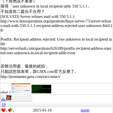
（下面應該不重要）
搜尋「user unknown in local recipient table 550 5.1.1」
不知道前二篇合不合用？
[SOLVED] Server refuses mail with 550 5.1.1
http://www.linuxquestions.org/questions/linux-server-73/server-refuse
s-mail-with-550-5-1-1-recipient-address-rejected-user-unknown-84411
8/
Postfix: Recipient address rejected: User unknown in local recipient ta
ble
http://serverfault.com/questions/626189/postfix-recipient-address-rejec
ted-user-unknown-in-local-recipient-table-even
若辦法用盡，最後的絕招：
只能請您填表單，跟GMX.com官方反應了。
http://postmaster.gmx.com/en/contact/
edited: 3
eliu
19
2015-01-16
quote
0
0