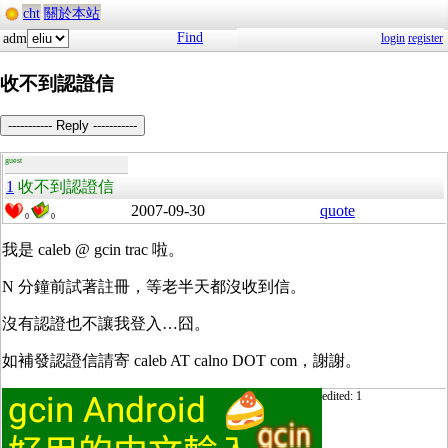
cht
關於本站
Find
adm
login
register
收不到認證信
----------- Reply -----------
guest
1
收不到認證信
2007-09-30
quote
0
0
我是 caleb @ gcin trac 啦。
N 分鐘前試著註冊，等老半天都沒收到信。
沒有認證也不讓我登入…囧。
如補發認證信請寄 caleb AT calno DOT com，謝謝。
edited: 1