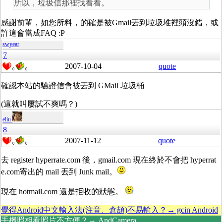
所以，垃圾信那裡找看看。
感謝前輩，如您所料，的確是被Gmail丟到垃圾堆裡頭沒錯，或
許這會當成FAQ :P
swyear
7
2007-10-04
quote
0
0
確認本站的驗證信會被丟到 GMail 垃圾桶
(這就叫屢試不爽嗎？)
eliu
8
2007-11-12
quote
0
0
去 register hyperrate.com 後，gmail.com 現在終於不會把 hyperrat
e.com寄出的 mail 丟到 Junk mail。
現在 hotmail.com 還是拒收的狀態。
覺得Android中文輸入法(注音、倉頡)不易輸入？→ gcin Android
手機照相看照片不方便？→ AndCamera