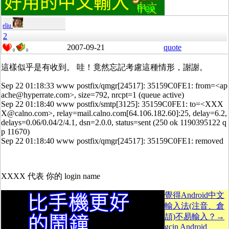
eliu
2
2007-09-21
quote
0
0
這樣似乎是有收到。 哇！竟然忘記考慮這種情形，謝謝。
Sep 22 01:18:33 www postfix/qmgr[24517]: 35159C0FE1: from=<ap
ache@hyperrate.com>, size=792, nrcpt=1 (queue active)
Sep 22 01:18:40 www postfix/smtp[3125]: 35159C0FE1: to=<XXX
X@calno.com>, relay=mail.calno.com[64.106.182.60]:25, delay=6.2,
delays=0.06/0.04/2/4.1, dsn=2.0.0, status=sent (250 ok 1190395122 q
p 11670)
Sep 22 01:18:40 www postfix/qmgr[24517]: 35159C0FE1: removed
XXXX 代表 你的 login name
覺得Android中文
輸入法(注音、倉
頡)不易輸入？→
gcin Android