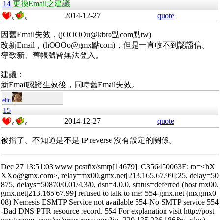
14
更換Email之建議
2014-12-27
quote
0
0
因舊Email失效，(jOOOOu@kbro點com點tw)
改新Email，(hOOOo@gmx點com)，但是一直收不到認證信。
導致新、舊帳號皆無法登入。
建議：
新Email認證生效後，同時舊Email失效。
eliu
15
2014-12-27
quote
0
0
被擋了。不知道是不是 IP reverse 沒有設定的關係。
Dec 27 13:51:03 www postfix/smtp[14679]: C356450063E: to=<hX
XXo@gmx.com>, relay=mx00.gmx.net[213.165.67.99]:25, delay=50
875, delays=50870/0.01/4.3/0, dsn=4.0.0, status=deferred (host mx00.
gmx.net[213.165.67.99] refused to talk to me: 554-gmx.net (mxgmx0
08) Nemesis ESMTP Service not available 554-No SMTP service 554
-Bad DNS PTR resource record. 554 For explanation visit http://post
master.gmx.com/en/error-messages?ip=220.135.236.186&c=rdns)