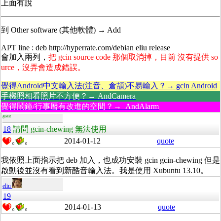
上面有說
到 Other software (其他軟體) → Add
APT line : deb http://hyperrate.com/debian eliu release
會加入兩列，
把 gcin source code 那個取消掉，目前 沒有提供 so
urce，沒弄會造成錯誤。
覺得Android中文輸入法(注音、倉頡)不易輸入？→ gcin Android
手機照相看照片不方便？→ AndCamera
覺得鬧鐘/行事曆有改進的空間？→ AndAlarm
guest
18
請問 gcin-chewing 無法使用
2014-01-12
quote
0
0
我依照上面指示把 deb 加入，也成功安裝 gcin gcin-chewing 但是
啟動後並沒有看到新酷音輸入法。我是使用 Xubuntu 13.10。
eliu
19
2014-01-13
quote
0
0