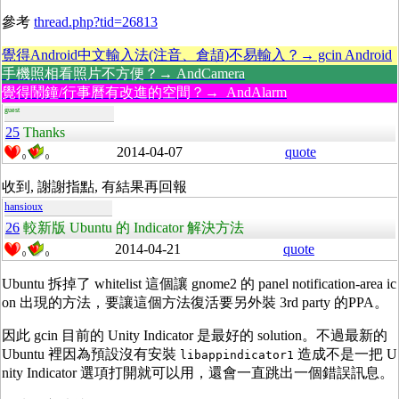
參考
thread.php?tid=26813
覺得Android中文輸入法(注音、倉頡)不易輸入？→ gcin Android
手機照相看照片不方便？→ AndCamera
覺得鬧鐘/行事曆有改進的空間？→ AndAlarm
guest
25
Thanks
2014-04-07
quote
0
0
收到, 謝謝指點, 有結果再回報
hansioux
26
較新版 Ubuntu 的 Indicator 解決方法
2014-04-21
quote
0
0
Ubuntu 拆掉了 whitelist 這個讓 gnome2 的 panel notification-area ic
on 出現的方法，要讓這個方法復活要另外裝 3rd party 的PPA。
因此 gcin 目前的 Unity Indicator 是最好的 solution。不過最新的
Ubuntu 裡因為預設沒有安裝
造成不是一把 U
libappindicator1
nity Indicator 選項打開就可以用，還會一直跳出一個錯誤訊息。