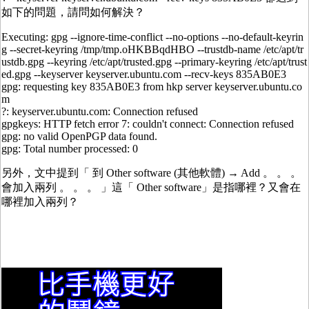
如下的問題，請問如何解決？
Executing: gpg --ignore-time-conflict --no-options --no-default-keyrin
g --secret-keyring /tmp/tmp.oHKBBqdHBO --trustdb-name /etc/apt/tr
ustdb.gpg --keyring /etc/apt/trusted.gpg --primary-keyring /etc/apt/trust
ed.gpg --keyserver keyserver.ubuntu.com --recv-keys 835AB0E3
gpg: requesting key 835AB0E3 from hkp server keyserver.ubuntu.co
m
?: keyserver.ubuntu.com: Connection refused
gpgkeys: HTTP fetch error 7: couldn't connect: Connection refused
gpg: no valid OpenPGP data found.
gpg: Total number processed: 0
另外，文中提到「 到 Other software (其他軟體) → Add 。 。 。
會加入兩列 。 。 。 」這「 Other software」是指哪裡？又會在
哪裡加入兩列？