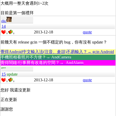
大概用一整天會遇到1~2次
目前是第一個禮拜
eliu
14
2013-12-18
quote
0
0
前幾天有 release gcin 一個不穩定的 bug，你有沒有 update？
覺得Android中文輸入法(注音、倉頡)不易輸入？→ gcin Android
手機照相看照片不方便？→ AndCamera
覺得鬧鐘/行事曆有改進的空間？→ AndAlarm
guest
15
update
2013-12-18
quote
0
0
您好 我還沒更新
正在更新
謝謝您