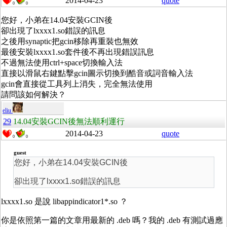
2014-04-23
quote
0
0
您好，小弟在14.04安裝GCIN後
卻出現了lxxxx1.so錯誤的訊息
之後用synaptic把gcin移除再重裝也無效
最後安裝lxxxx1.so套件後
不再出現錯誤訊息
不過無法使用ctrl+space切換輸入法
直接以滑鼠右鍵點擊gcin圖示切換到酷音或詞音輸入法
gcin會直接從工具列上消失，完全無法使用
請問該如何解決？
eliu
29
14.04安裝GCIN後無法順利運行
2014-04-23
quote
0
0
guest
您好，小弟在14.04安裝GCIN後
卻出現了lxxxx1.so錯誤的訊息
lxxxx1.so 是說 libappindicator1*.so ？
你是依照第一篇的文章用最新的 .deb 嗎？我的 .deb 有測試過應