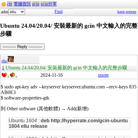
cht
電腦資訊
gcin
gcin分享
Find
adm
login
register
Ubuntu 24.04/20.04/ 安裝最新的 gcin 中文輸入的完整
步驟
----------- Reply -----------
eliu
1
Ubuntu 24.04/20.04/ 安裝最新的 gcin 中文輸入的完整步驟
2024-11-16
quote
0
0
$ sudo apt-key adv --keyserver keyserver.ubuntu.com --recv-keys 835
AB0E3
$ software-properties-gtk
到 Other software (其他軟體) → Add(新增)
Ubuntu
1604
:
deb http://hyperrate.com/gcin-ubuntu
1604 eliu release