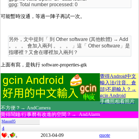
gpg: Total number processed: 0
可能暫時沒通，等過一陣子再試一次。
另外，文中提到「 到 Other software (其他軟體) → Add
。 。 。 會加入兩列 。 。 。 」這「 Other software」是
指哪裡？又會在哪裡加入兩列？
上面有寫，是執行 software-properties-gtk
覺得Android中文
輸入法(注音、倉
頡)不易輸入？→
gcin Android
手機照相看照片
不方便？→ AndCamera
覺得鬧鐘/行事曆有改進的空間？→ AndAlarm
Mason95
4
2013-04-09
quote
0
0