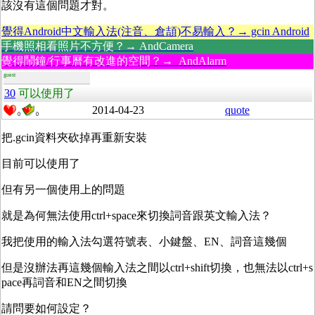
該沒有這個問題才對。
覺得Android中文輸入法(注音、倉頡)不易輸入？→ gcin Android
手機照相看照片不方便？→ AndCamera
覺得鬧鐘/行事曆有改進的空間？→ AndAlarm
guest
30
可以使用了
2014-04-23
quote
0
0
把.gcin資料夾砍掉再重新安裝
目前可以使用了
但有另一個使用上的問題
就是為何無法使用ctrl+space來切換詞音跟英文輸入法？
我把使用的輸入法勾選符號表、小鍵盤、EN、詞音這幾個
但是沒辦法再這幾個輸入法之間以ctrl+shift切換，也無法以ctrl+s
pace再詞音和EN之間切換
請問要如何設定？