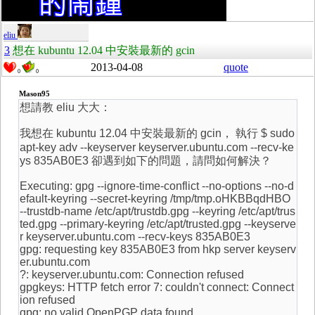
eliu
3
想在 kubuntu 12.04 中安裝最新的 gcin
2013-04-08
quote
0
0
Mason95
想請教 eliu 大大：
我想在 kubuntu 12.04 中安裝最新的 gcin， 執行 $ sudo
apt-key adv --keyserver keyserver.ubuntu.com --recv-ke
ys 835AB0E3 卻遇到如下的問題，請問如何解決？
Executing: gpg --ignore-time-conflict --no-options --no-d
efault-keyring --secret-keyring /tmp/tmp.oHKBBqdHBO
--trustdb-name /etc/apt/trustdb.gpg --keyring /etc/apt/trus
ted.gpg --primary-keyring /etc/apt/trusted.gpg --keyserve
r keyserver.ubuntu.com --recv-keys 835AB0E3
gpg: requesting key 835AB0E3 from hkp server keyserv
er.ubuntu.com
?: keyserver.ubuntu.com: Connection refused
gpgkeys: HTTP fetch error 7: couldn't connect: Connect
ion refused
gpg: no valid OpenPGP data found.