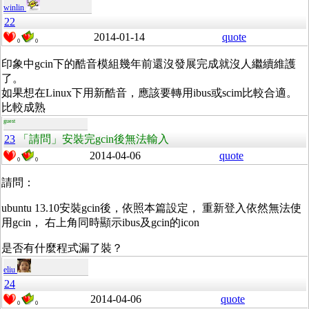
winlin
22
2014-01-14
quote
0
0
印象中gcin下的酷音模組幾年前還沒發展完成就沒人繼續維護
了。
如果想在Linux下用新酷音，應該要轉用ibus或scim比較合適。
比較成熟
guest
23
「請問」安裝完gcin後無法輸入
2014-04-06
quote
0
0
請問：
ubuntu 13.10安裝gcin後，依照本篇設定， 重新登入依然無法使
用gcin， 右上角同時顯示ibus及gcin的icon
是否有什麼程式漏了裝？
eliu
24
2014-04-06
quote
0
0