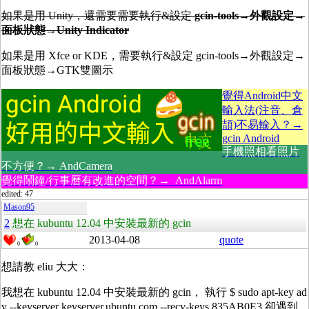
如果是用 Unity，還需要需要執行&設定
gcin-tools→外觀設定→
面板狀態→Unity Indicator
如果是用 Xfce or KDE，需要執行&設定 gcin-tools→外觀設定→
面板狀態→GTK雙圖示
覺得Android中文
輸入法(注音、倉
頡)不易輸入？→
gcin Android
手機照相看照片
不方便？→ AndCamera
覺得鬧鐘/行事曆有改進的空間？→ AndAlarm
edited: 47
Mason95
2
想在 kubuntu 12.04 中安裝最新的 gcin
2013-04-08
quote
0
0
想請教 eliu 大大：
我想在 kubuntu 12.04 中安裝最新的 gcin， 執行 $ sudo apt-key ad
v --keyserver keyserver.ubuntu.com --recv-keys 835AB0E3 卻遇到