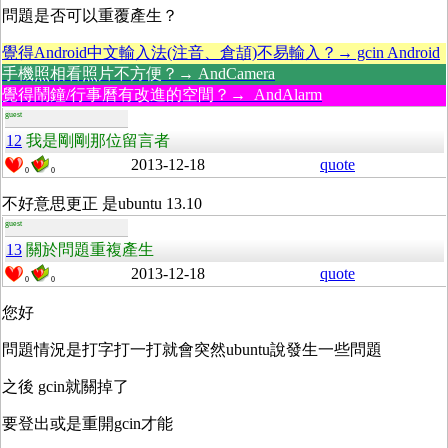
問題是否可以重覆產生？
覺得Android中文輸入法(注音、倉頡)不易輸入？→ gcin Android
手機照相看照片不方便？→ AndCamera
覺得鬧鐘/行事曆有改進的空間？→ AndAlarm
guest
12
我是剛剛那位留言者
2013-12-18
quote
0
0
不好意思更正 是ubuntu 13.10
guest
13
關於問題重複產生
2013-12-18
quote
0
0
您好
問題情況是打字打一打就會突然ubuntu說發生一些問題
之後 gcin就關掉了
要登出或是重開gcin才能