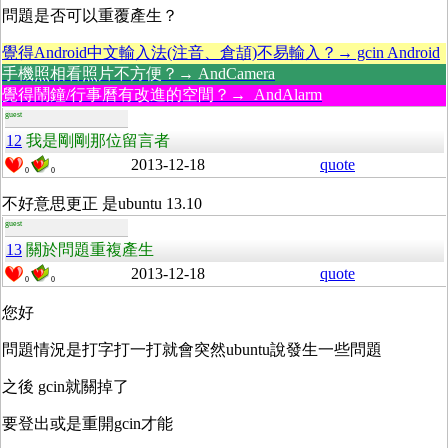
問題是否可以重覆產生？
覺得Android中文輸入法(注音、倉頡)不易輸入？→ gcin Android
手機照相看照片不方便？→ AndCamera
覺得鬧鐘/行事曆有改進的空間？→ AndAlarm
guest
12
我是剛剛那位留言者
2013-12-18
quote
0
0
不好意思更正 是ubuntu 13.10
guest
13
關於問題重複產生
2013-12-18
quote
0
0
您好
問題情況是打字打一打就會突然ubuntu說發生一些問題
之後 gcin就關掉了
要登出或是重開gcin才能