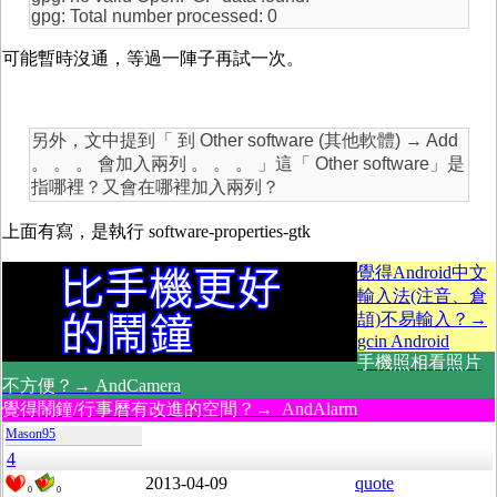
gpg: Total number processed: 0
可能暫時沒通，等過一陣子再試一次。
另外，文中提到「 到 Other software (其他軟體) → Add
。 。 。 會加入兩列 。 。 。 」這「 Other software」是
指哪裡？又會在哪裡加入兩列？
上面有寫，是執行 software-properties-gtk
覺得Android中文
輸入法(注音、倉
頡)不易輸入？→
gcin Android
手機照相看照片
不方便？→ AndCamera
覺得鬧鐘/行事曆有改進的空間？→ AndAlarm
Mason95
4
2013-04-09
quote
0
0