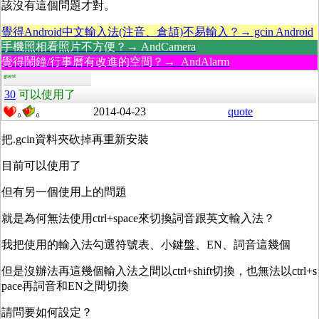
該沒有這個問題才對。
覺得Android中文輸入法(注音、倉頡)不易輸入？→ gcin Android
手機照相看照片不方便？→ AndCamera
覺得鬧鐘/行事曆有改進的空間？→ AndAlarm
guest
30
可以使用了
2014-04-23
quote
0
0
把.gcin資料夾砍掉再重新安裝
目前可以使用了
但有另一個使用上的問題
就是為何無法使用ctrl+space來切換詞音跟英文輸入法？
我把使用的輸入法勾選符號表、小鍵盤、EN、詞音這幾個
但是沒辦法再這幾個輸入法之間以ctrl+shift切換，也無法以ctrl+s
pace再詞音和EN之間切換
請問要如何設定？