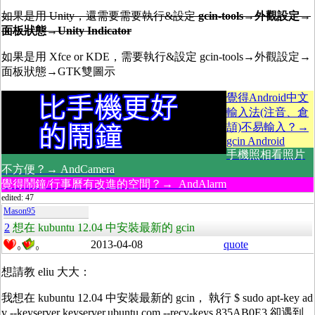
如果是用 Unity，還需要需要執行&設定
gcin-tools→外觀設定→
面板狀態→Unity Indicator
如果是用 Xfce or KDE，需要執行&設定 gcin-tools→外觀設定→
面板狀態→GTK雙圖示
覺得Android中文
輸入法(注音、倉
頡)不易輸入？→
gcin Android
手機照相看照片
不方便？→ AndCamera
覺得鬧鐘/行事曆有改進的空間？→ AndAlarm
edited: 47
Mason95
2
想在 kubuntu 12.04 中安裝最新的 gcin
2013-04-08
quote
0
0
想請教 eliu 大大：
我想在 kubuntu 12.04 中安裝最新的 gcin， 執行 $ sudo apt-key ad
v --keyserver keyserver.ubuntu.com --recv-keys 835AB0E3 卻遇到