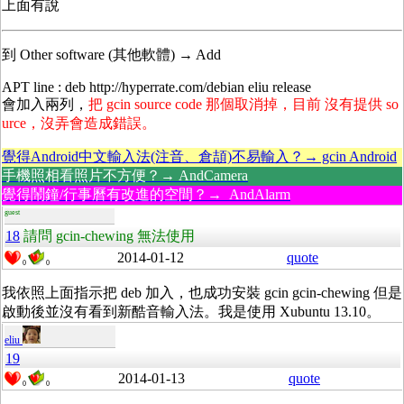
上面有說
到 Other software (其他軟體) → Add
APT line : deb http://hyperrate.com/debian eliu release
會加入兩列，
把 gcin source code 那個取消掉，目前 沒有提供 so
urce，沒弄會造成錯誤。
覺得Android中文輸入法(注音、倉頡)不易輸入？→ gcin Android
手機照相看照片不方便？→ AndCamera
覺得鬧鐘/行事曆有改進的空間？→ AndAlarm
guest
18
請問 gcin-chewing 無法使用
2014-01-12
quote
0
0
我依照上面指示把 deb 加入，也成功安裝 gcin gcin-chewing 但是
啟動後並沒有看到新酷音輸入法。我是使用 Xubuntu 13.10。
eliu
19
2014-01-13
quote
0
0