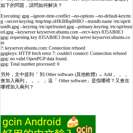
如下的問題，請問如何解決？
Executing: gpg --ignore-time-conflict --no-options --no-default-keyrin
g --secret-keyring /tmp/tmp.oHKBBqdHBO --trustdb-name /etc/apt/tr
ustdb.gpg --keyring /etc/apt/trusted.gpg --primary-keyring /etc/apt/trust
ed.gpg --keyserver keyserver.ubuntu.com --recv-keys 835AB0E3
gpg: requesting key 835AB0E3 from hkp server keyserver.ubuntu.co
m
?: keyserver.ubuntu.com: Connection refused
gpgkeys: HTTP fetch error 7: couldn't connect: Connection refused
gpg: no valid OpenPGP data found.
gpg: Total number processed: 0
另外，文中提到「 到 Other software (其他軟體) → Add 。 。 。
會加入兩列 。 。 。 」這「 Other software」是指哪裡？又會在
哪裡加入兩列？