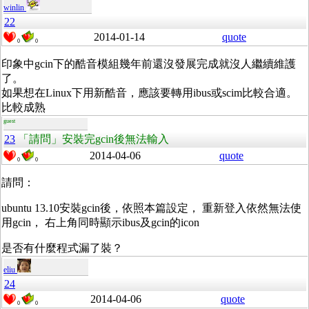
winlin
22
2014-01-14
quote
0
0
印象中gcin下的酷音模組幾年前還沒發展完成就沒人繼續維護
了。
如果想在Linux下用新酷音，應該要轉用ibus或scim比較合適。
比較成熟
guest
23
「請問」安裝完gcin後無法輸入
2014-04-06
quote
0
0
請問：
ubuntu 13.10安裝gcin後，依照本篇設定， 重新登入依然無法使
用gcin， 右上角同時顯示ibus及gcin的icon
是否有什麼程式漏了裝？
eliu
24
2014-04-06
quote
0
0