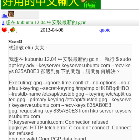
eliu
3
想在 kubuntu 12.04 中安裝最新的 gcin
2013-04-08
quote
0
0
Mason95
想請教 eliu 大大：
我想在 kubuntu 12.04 中安裝最新的 gcin， 執行 $ sudo
apt-key adv --keyserver keyserver.ubuntu.com --recv-ke
ys 835AB0E3 卻遇到如下的問題，請問如何解決？
Executing: gpg --ignore-time-conflict --no-options --no-d
efault-keyring --secret-keyring /tmp/tmp.oHKBBqdHBO
--trustdb-name /etc/apt/trustdb.gpg --keyring /etc/apt/trus
ted.gpg --primary-keyring /etc/apt/trusted.gpg --keyserve
r keyserver.ubuntu.com --recv-keys 835AB0E3
gpg: requesting key 835AB0E3 from hkp server keyserv
er.ubuntu.com
?: keyserver.ubuntu.com: Connection refused
gpgkeys: HTTP fetch error 7: couldn't connect: Connect
ion refused
gpg: no valid OpenPGP data found.