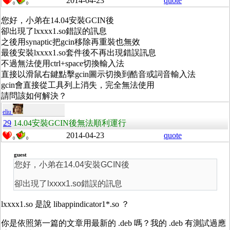
2014-04-23
quote
0
0
您好，小弟在14.04安裝GCIN後
卻出現了lxxxx1.so錯誤的訊息
之後用synaptic把gcin移除再重裝也無效
最後安裝lxxxx1.so套件後
不再出現錯誤訊息
不過無法使用ctrl+space切換輸入法
直接以滑鼠右鍵點擊gcin圖示切換到酷音或詞音輸入法
gcin會直接從工具列上消失，完全無法使用
請問該如何解決？
eliu
29
14.04安裝GCIN後無法順利運行
2014-04-23
quote
0
0
guest
您好，小弟在14.04安裝GCIN後
卻出現了lxxxx1.so錯誤的訊息
lxxxx1.so 是說 libappindicator1*.so ？
你是依照第一篇的文章用最新的 .deb 嗎？我的 .deb 有測試過應