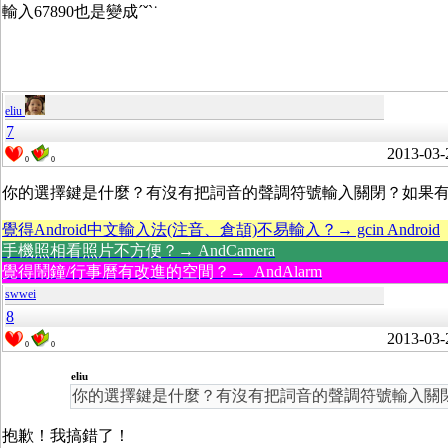
輸入67890也是變成ˊˇˋ˙
eliu
7
2013-03-
0
0
你的選擇鍵是什麼？有沒有把詞音的聲調符號輸入關閉？如果
覺得Android中文輸入法(注音、倉頡)不易輸入？→ gcin Android
手機照相看照片不方便？→ AndCamera
覺得鬧鐘/行事曆有改進的空間？→ AndAlarm
swwei
8
2013-03-
0
0
eliu
你的選擇鍵是什麼？有沒有把詞音的聲調符號輸入關
抱歉！我搞錯了！