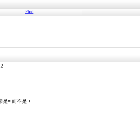
Find
22
是= 而不是 +