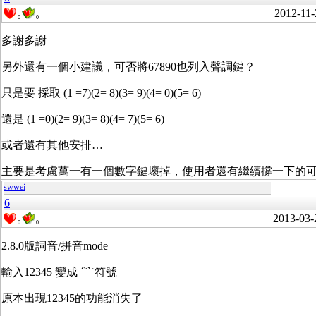
2012-11-
0
0
多謝多謝
另外還有一個小建議，可否將67890也列入聲調鍵？
只是要 採取 (1 =7)(2= 8)(3= 9)(4= 0)(5= 6)
還是 (1 =0)(2= 9)(3= 8)(4= 7)(5= 6)
或者還有其他安排…
主要是考慮萬一有一個數字鍵壞掉，使用者還有繼續撐一下的
swwei
6
2013-03-
0
0
2.8.0版詞音/拼音mode
輸入12345 變成 ˊˇˋ˙符號
原本出現12345的功能消失了