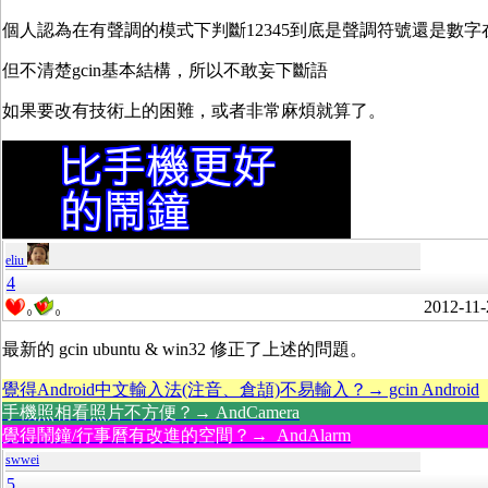
個人認為在有聲調的模式下判斷12345到底是聲調符號還是數
但不清楚gcin基本結構，所以不敢妄下斷語
如果要改有技術上的困難，或者非常麻煩就算了。
eliu
4
2012-11-
0
0
最新的 gcin ubuntu & win32 修正了上述的問題。
覺得Android中文輸入法(注音、倉頡)不易輸入？→ gcin Android
手機照相看照片不方便？→ AndCamera
覺得鬧鐘/行事曆有改進的空間？→ AndAlarm
swwei
5