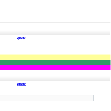
quote
quote