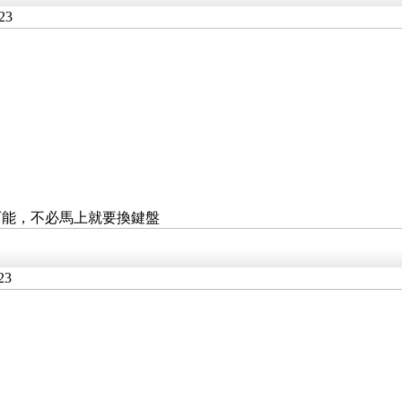
23
可能，不必馬上就要換鍵盤
23