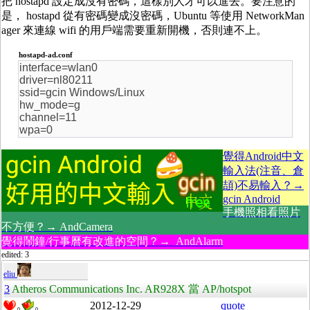
把 hostapd 設定成沒有密碼，這樣別人才可以進去。要注意的
是， hostapd 從有密碼變成沒密碼，Ubuntu 等使用 NetworkMan
ager 來連線 wifi 的用戶端需要重新開機，否則連不上。
hostapd-ad.conf
interface=wlan0
driver=nl80211
ssid=gcin Windows/Linux
hw_mode=g
channel=11
wpa=0
覺得Android中文
輸入法(注音、倉
頡)不易輸入？→
gcin Android
手機照相看照片
不方便？→ AndCamera
覺得鬧鐘/行事曆有改進的空間？→ AndAlarm
edited: 3
eliu
3
Atheros Communications Inc. AR928X 當 AP/hotspot
2012-12-29
quote
0
0