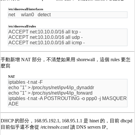
/etc/shorewall/interfaces
net wlan0 detect
/etc/shorewall/rules
ACCEPT net:10.10.0.0/16 all tcp -
ACCEPT net:10.10.0.0/16 all udp -
ACCEPT net:10.10.0.0/16 all icmp -
手動新增 NAT 部分，不清楚如果用 shorewall，這個 rules 要怎
麼寫
NAT
iptables -t nat -F
echo "1" > /proc/sys/net/ipv4/ip_dynaddr
echo "1" > /proc/sys/net/ipv4/ip_forward
iptables -t nat -A POSTROUTING -o ppp0 -j MASQUER
ADE
DHCP 的部分，168.95.192.1, 168.95.1.1 是 hinet 的，目前 dhcpd
目前似乎還不會從 /etc/resolv.conf 讀 DNS servers IP。