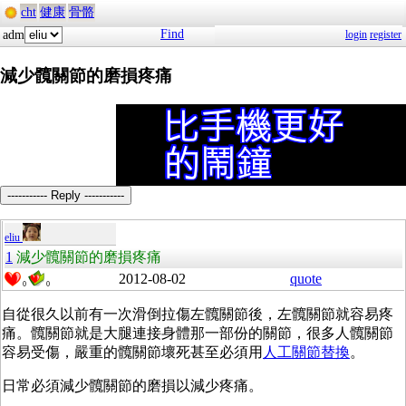
cht
健康
骨骼
Find
adm
login
register
減少髖關節的磨損疼痛
----------- Reply -----------
eliu
1
減少髖關節的磨損疼痛
2012-08-02
quote
0
0
自從很久以前有一次滑倒拉傷左髖關節後，左髖關節就容易疼
痛。髖關節就是大腿連接身體那一部份的關節，很多人髖關節
容易受傷，嚴重的髖關節壞死甚至必須用
人工關節替換
。
日常必須減少髖關節的磨損以減少疼痛。