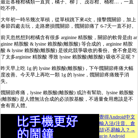
最近各種柑橘類一直買，橘子、柳丁、茂谷柑、桶柑…，一直
吃不停。
大年初一時吊幾次單槓，從單槓跳下來4次，撞擊髖關節，加上
春節四處去玩，走路磨損髖關節，髖關節痛了 6-7天一直不好。
前天忽然想到柑橘含有很多 arginine 精胺酸，關節的軟骨是由 ar
ginine 精胺酸 & lysine 賴胺酸(離胺酸) 等合成的，arginine 精胺
酸 & lysine 賴胺酸(離胺酸) 是彼此競爭吸收的養份。會不會是吃
了太多arginine 精胺酸 導致 lysine 賴胺酸(離胺酸) 吸收不足呢？
昨天早上吃 1g 的 lysine 賴胺酸(離胺酸)，下午髖關節疼痛大幅
度改善。今天早上再吃一顆 1g 的 lysine，髖關節疼痛幾乎消
失。
髖關節疼痛，lysine 賴胺酸(離胺酸) 或許有幫助。lysine 賴胺酸
(離胺酸) 是人體無法合成的必須胺基酸，不過量食用應該是不
會有害人體。
覺得Android中文
輸入法(注音、倉
頡)不易輸入？→
gcin Android