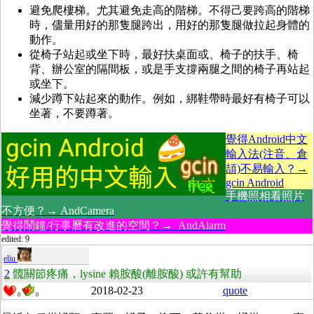
避免爬樓梯。尤其避免走高的階梯。不得己要跨高的階梯
時，儘量用好的那隻腿跨出，用好的那隻腿做拉起身體的
動作。
從椅子站起或坐下時，最好扶桌面或、椅子的扶手、椅
背、辦公室的隔間板，或是手支撐兩腿之間的椅子再站起
或坐下。
減少蹲下站起來的動作。例如，綁鞋帶時最好有椅子可以
坐著，不要蹲著。
覺得Android中文
輸入法(注音、倉
頡)不易輸入？→
gcin Android
手機照相看照片
不方便？→ AndCamera
覺得鬧鐘/行事曆有改進的空間？→ AndAlarm
edited: 9
eliu
2
髖關節疼痛，lysine 賴胺酸(離胺酸) 或許有幫助
2018-02-23
quote
0
0