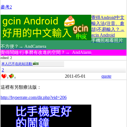
參考2
覺得Android中文
輸入法(注音、倉
頡)不易輸入？→
gcin Android
手機照相看照片
不方便？→ AndCamera
覺得鬧鐘/行事曆有改進的空間？→ AndAlarm
edited: 2
本人已不在此站活動
2
2011-05-01
quote
0
0
這裡有另類療法版：
http://hyperrate.com/dir.php?eid=206