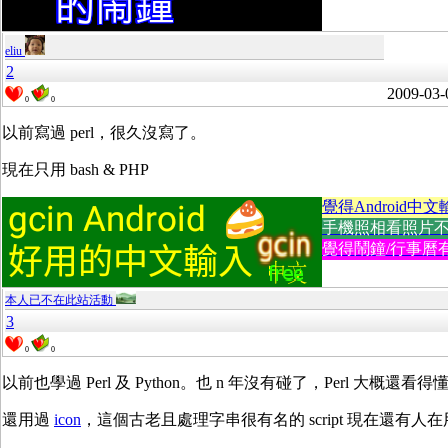
eliu
2
2009-03-
0
0
以前寫過 perl，很久沒寫了。
現在只用 bash & PHP
覺得Android中文
手機照相看照片不方便
覺得鬧鐘/行事曆有
本人已不在此站活動
3
0
0
以前也學過 Perl 及 Python。也 n 年沒有碰了，Perl
還用過
icon
，這個古老且處理字串很有名的 script 現在還有人在