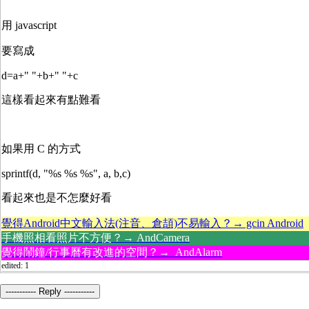
用 javascript
要寫成
d=a+" "+b+" "+c
這樣看起來有點難看
如果用 C 的方式
sprintf(d, "%s %s %s", a, b,c)
看起來也是不怎麼好看
覺得Android中文輸入法(注音、倉頡)不易輸入？→ gcin Android
手機照相看照片不方便？→ AndCamera
覺得鬧鐘/行事曆有改進的空間？→ AndAlarm
edited: 1
----------- Reply -----------