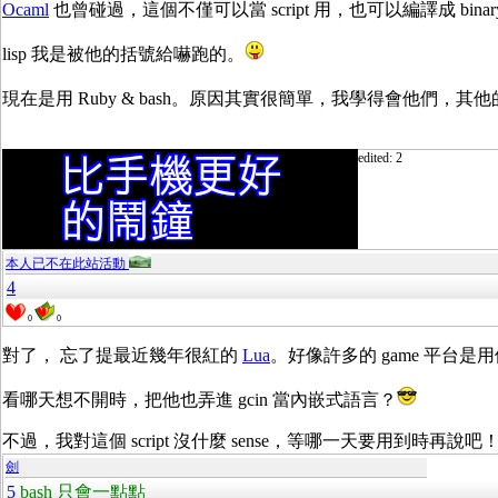
Ocaml
也曾碰過，這個不僅可以當 script 用，也可以編譯成 b
lisp 我是被他的括號給嚇跑的。
現在是用 Ruby & bash。原因其實很簡單，我學得會他們，
edited: 2
本人已不在此站活動
4
0
0
對了， 忘了提最近幾年很紅的
Lua
。好像許多的 game 平台是用
看哪天想不開時，把他也弄進 gcin 當內嵌式語言？
不過，我對這個 script 沒什麼 sense，等哪一天要用到時再說吧
劍
5
bash 只會一點點