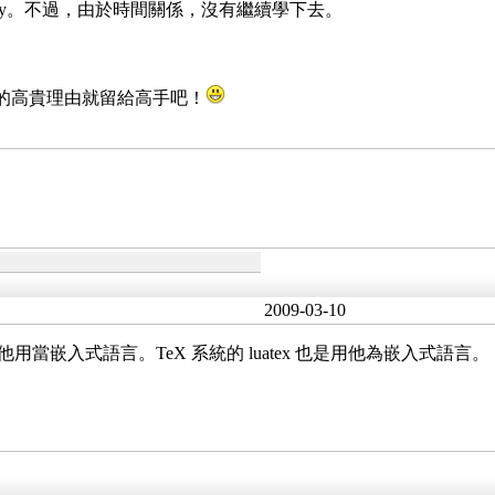
inary。不過，由於時間關係，沒有繼續學下去。
其他的高貴理由就留給高手吧！
2009-03-10
他用當嵌入式語言。TeX 系統的 luatex 也是用他為嵌入式語言。
！