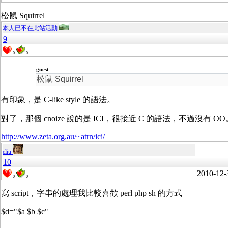
松鼠 Squirrel
本人已不在此站活動
9
0
0
guest
松鼠 Squirrel
有印象，是 C-like style 的語法。
對了，那個 cnoize 說的是 ICI，很接近 C 的語法，不過沒有
http://www.zeta.org.au/~atrn/ici/
eliu
10
2010-12-
0
0
寫 script，字串的處理我比較喜歡 perl php sh 的方式
$d="$a $b $c"