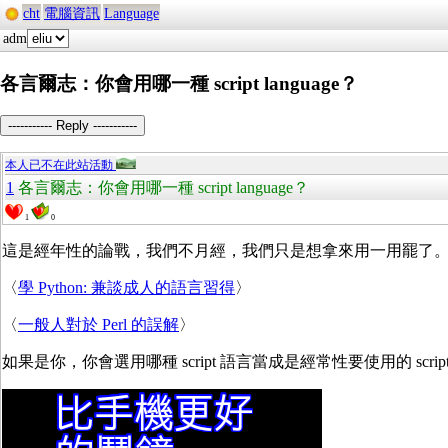
cht
電腦資訊
Language
adm
各言爾志：你會用哪一種 script language？
----------- Reply -----------
本人已不在此站活動
1
各言爾志：你會用哪一種 script language？
1
0
這是經年性的論戰，我們不月經，我們只是想拿來用一用罷了
〈
學 Python: 兼談成人的語言習得
〉
〈
一般人對於 Perl 的誤解
〉
如果是你，你會選用哪種 script 語言當成是經常性要使用的 