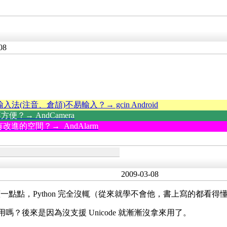
08
輸入法(注音、倉頡)不易輸入？→ gcin Android
？→ AndCamera
改進的空間？→ AndAlarm
2009-03-08
 大概還看得懂一點點，Python 完全沒輒（從來就學不會他，書上寫的
用嗎？後來是因為沒支援 Unicode 就漸漸沒拿來用了。