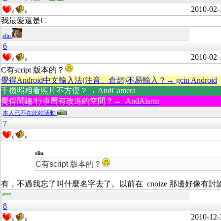
2010-02-
0
0
我最愛還是C
eliu
6
2010-02-
0
0
C有script 版本的？
覺得Android中文輸入法(注音、倉頡)不易輸入？→ gcin Android
手機照相看照片不方便？→ AndCamera
覺得鬧鐘/行事曆有改進的空間？→ AndAlarm
本人已不在此站活動
7
0
0
eliu
C有script 版本的？
有，不過我忘了叫什麼名字去了。以前在 cnoize 那邊好像有討
guest
8
2010-12-
0
0