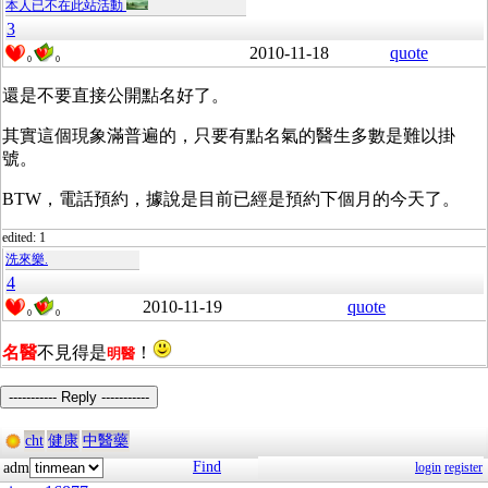
本人已不在此站活動
3
2010-11-18
quote
0
0
還是不要直接公開點名好了。
其實這個現象滿普遍的，只要有點名氣的醫生多數是難以掛
號。
BTW，電話預約，據說是目前已經是預約下個月的今天了。
edited: 1
洗來樂.
4
2010-11-19
quote
0
0
名醫
不見得是
！
明醫
----------- Reply -----------
cht
健康
中醫藥
Find
adm
login
register