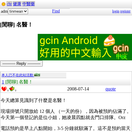
cht
健康
中醫藥
Find
adm
login
register
[閒聊] 名醫！
----------- Reply -----------
本人已不在此站活動
1
[閒聊] 名醫！
2008-07-14
quote
0
0
今天總算見識到了什麼是名醫！
現場掛號只開放給 12 個人 （一天的份），因為被預約佔滿了。
今天第一個登記的是位小姐，她凌晨四點就去門口排隊。Orz
電話預約是早上八點開始，3-5 分鐘就額滿了。這不是預約當天