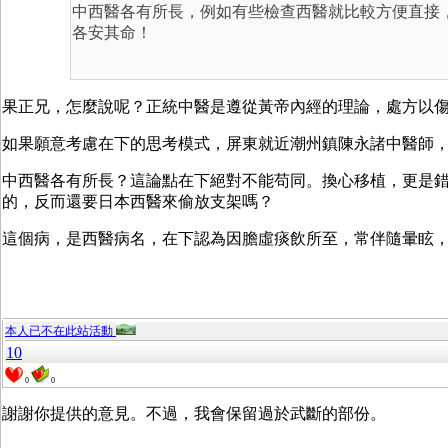
中西醫各有所長，例如有些檢查西醫就比較方便直接
各安其命！
果正兄，怎麼說呢？正統中醫是遵從黃帝內經的理論，處方以
如果願意考慮在下的思考模式，屏東就近潮州鎮陳永諸中醫師
中西醫各有所長？這論點在下絕對不能苟同。換心移植，更是
的，反而還要日本西醫來偷放支架嗎？
這個病，是西醫病名，在下認為因膽虛痰飲所至，常伴隨暈眩
本人已不在此站活動
10
0
0
謝謝你提供的意見。不過，我會保留過於武斷的部份。