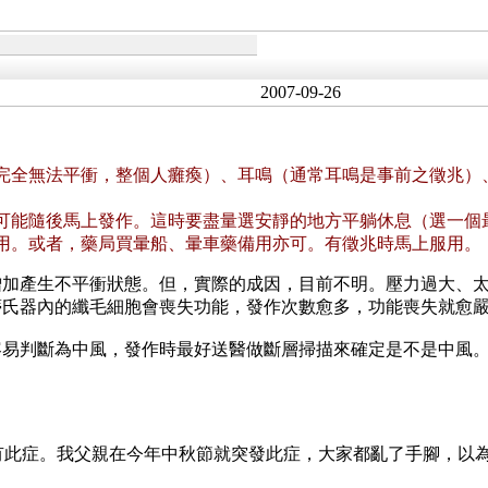
2007-09-26
完全無法平衝，整個人癱瘓）、耳鳴（通常耳鳴是事前之徵兆）
可能隨後馬上發作。這時要盡量選安靜的地方平躺休息（選一個
用。或者，藥局買暈船、暈車藥備用亦可。有徵兆時馬上服用。
增加產生不平衝狀態。但，實際的成因，目前不明。壓力過大、
蒂氏器內的纖毛細胞會喪失功能，發作次數愈多，功能喪失就愈
容易判斷為中風，發作時最好送醫做斷層掃描來確定是不是中風
有此症。我父親在今年中秋節就突發此症，大家都亂了手腳，以為