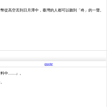
台幣從高空丟到日月潭中，臺灣的人都可以聽到「咚」的一聲。
quote
資料中……』。
告。