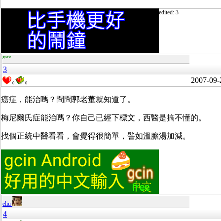
edited: 3
guest
3
2007-09-
0
0
癌症，能治嗎？問問郭老董就知道了。
梅尼爾氏症能治嗎？你自己已經下標文，西醫是搞不懂的。
找個正統中醫看看，會覺得很簡單，譬如溫膽湯加減。
eliu
4