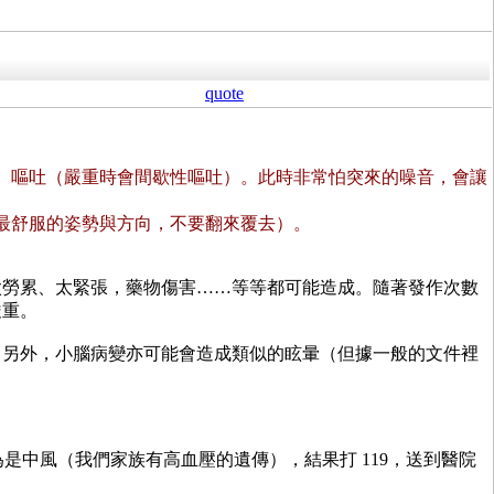
quote
、嘔吐（嚴重時會間歇性嘔吐）。此時非常怕突來的噪音，會讓
最舒服的姿勢與方向，不要翻來覆去）。
太勞累、太緊張，藥物傷害……等等都可能造成。隨著發作次數
嚴重。
。另外，小腦病變亦可能會造成類似的眩暈（但據一般的文件裡
是中風（我們家族有高血壓的遺傳），結果打 119，送到醫院