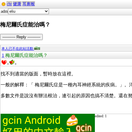
cht
健康
耳鼻喉
adm
梅尼爾氏症能治嗎？
----------- Reply -----------
本人已不在此站活動
1
梅尼爾氏症能治嗎？
0
0
找不到適當的版面，暫時放在這裡。
一般的解釋：「
梅尼爾氏症是一種內耳神經系統的疾病。」。
多數文件是說沒有辦法根治，連引起的原因也搞不清楚。還在
edited: 1