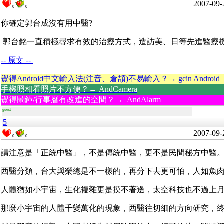
2007-09-
0
0
你確定郭台成沒有用中醫?
郭台銘一直積極尋求有效的治療方式，造訪美、日等先進醫療
-- 原文 --
覺得Android中文輸入法(注音、倉頡)不易輸入？→ gcin Android
手機照相看照片不方便？→ AndCamera
覺得鬧鐘/行事曆有改進的空間？→ AndAlarm
guest
5
2007-09-
0
0
請注意是「正統中醫」，不是傳統中醫，更不是民間秘方中醫
西醫分類，台大與榮總是不一樣的，再分下去更可怕，人如魚
人體猶如小宇宙，生化複雜更是摸不著邊，太空科技也不過上
那麼小宇宙的人體千變萬化的現象，西醫往切細的方向研究，