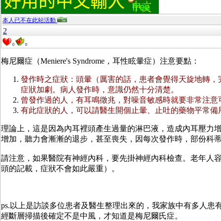
本人已不在此站活動
2
0
0
梅尼爾症（Meniere's Syndrome，耳性眩暈症）注意要點：
發作時之症狀：頭暈（厲害的話，患者會覺得天旋地轉，
症狀加劇。病人發作時，意識仍然十分清楚。
曾發作過的人，有耳鳴徵兆，對噪音敏感時就要非常注意
有此症狀的人，可以請醫生開個止暈、止吐的藥物平常備
理論上，這是因為內耳裡頭產生過量的淋巴液，造成內耳壓力
增加，聽力會漸漸的退步，甚至喪失，因每次發作時，部份科
請注意，如果醫院有神經內科，要先掛神經內科檢查。老年人
頭的記載，症狀不會如此嚴重）。
ps.以上是訪談多位患者及醫生整理出來的，我家族中有多人患
經斷層掃描後確定不是中風，才知道是梅尼爾氏症。