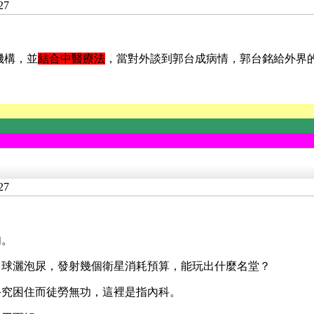
27
機構，並
結合中醫療法
，當對外談到郭台成病情，郭台銘給外界
27
。
肉。
月球灑泡尿，發射幾個衛星消耗預算，能玩出什麼名堂？
終究困住而徒勞無功，這裡是指內科。