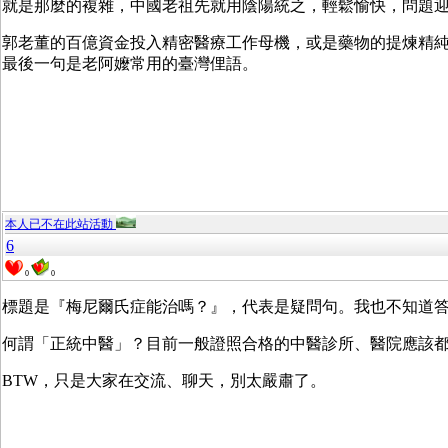
就是那麼的複雜，中國老祖先就用陰陽統之，輕鬆愉快，問題
郭老董的百億資金投入精密醫療工作母機，或是藥物的提煉精
最後一句是老阿嬤常用的臺灣俚語。
本人已不在此站活動
6
0
0
標題是『梅尼爾氏症能治嗎？』，代表是疑問句。我也不知道
何謂「正統中醫」？目前一般證照合格的中醫診所、醫院應該
BTW，只是大家在交流、聊天，別太嚴肅了。