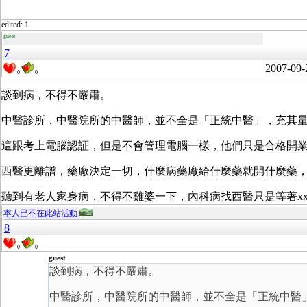
edited: 1
guest
7
2007-09-
0
0
談到病，不得不嚴肅。
中醫診所，中醫院所的中醫師，並不全是「正統中醫」，充其
這跟考上電腦認証，但是不會管理電腦一樣，他們只是合格開
西醫更離譜，藥廠決定一切，什麼病藥廠給什麼藥就開什麼藥，醫生只
聽到有老人家身病，不得不雞婆一下，內科病找西醫只是等著x
本人已不在此站活動
8
0
0
guest
談到病，不得不嚴肅。
中醫診所，中醫院所的中醫師，並不全是「正統中醫