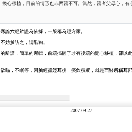
，換心移植，目前的情形也非西醫不可。當然，醫者父母心，有
傷寒論六經辨證為依據，一般稱為經方家。
，不妨參訪之，請酷狗。
錯的離譜，簡單的邏輯，前端搞砸了才有後端的開心移植，卻以
，欲嘔，不眠等，因膽經循經耳後，痰飲積聚，就是西醫所稱耳
2007-09-27