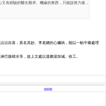
心又有經驗的醫生難求。機緣的東西，只能說努力後，
此沾沾自喜，莫名其妙。李老總的心臟病，能以一帖中藥處理
部淋巴腺積水等，故上文處以溫膽湯加減。收工。
quote