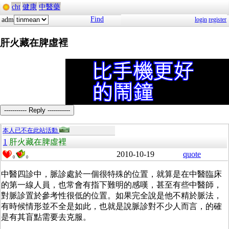
cht
健康
中醫藥
Find
adm
login
register
肝火藏在脾虛裡
----------- Reply -----------
本人已不在此站活動
1
肝火藏在脾虛裡
2010-10-19
quote
0
0
中醫四診中，脈診處於一個很特殊的位置，就算是在中醫臨床
的第一線人員，也常會有指下難明的感嘆，甚至有些中醫師，
對脈診置於參考性很低的位置。如果完全說是他不精於脈法，
有時候情形並不全是如此，也就是說脈診對不少人而言，的確
是有其盲點需要去克服。