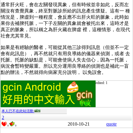
通常肝火旺，會在左關發現異象，但有時候並非如此，反而左
關沒有查覺異象，終至對脈診所給的訊息產生懷疑。這有一 種
情況是，脾虛到一種程度，會反應不出肝火旺的脈象，此時如
果你去補脾托脈，一下子左關的異象就會被托出來，這時才是
真正的脈象，所以稱之為肝火藏在脾虛 裡，這種情形，在現代
社會尤其常見。
如果是有經驗的醫者，可能從其他三診得到訊息（但並不一定
會有此訊息），再不然就只有用良導絡的儀器來偵測，或者 去
托脈。托脈的缺點是，可能會使病人失去信心，因為一托脈，
病況會暫時變嚴重。所以充分運用良導絡的偵測也是補此一盲
點的辦法，不然就得向病家充分說明， 以免誤會。
edited: 1
本人已不在此站活動
2
2010-10-21
quote
0
0