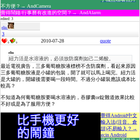
不方便？→ AndCamera
覺得鬧鐘/行事曆有改進的空間？→ AndAlarm
edited: 3
eliu
3
2010-07-28
quote
0
0
eliu
紐力活是水溶液的，必須放防腐劑如己二烯酸。
最近電視廣告，三多葡萄糖胺液標榜不含防腐劑，看起來原因
三多葡萄糖胺液是小罐的包裝，開了就可以馬上喝完。紐力活
是大罐的，開罐後需要喝一段時間。不過分小罐裝應該成本比
較高？
不知道為何葡萄糖胺要喝水溶液的，吞膠囊or錠難道效果比較
不好或是為了服用方便？
覺得Android中文
輸入法(注音、倉
頡)不易輸入？→
gcin Android