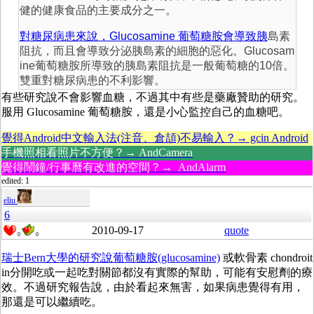
健的健康食品的主要成分之一。
對糖尿病患來說，Glucosamine 葡萄糖胺會導致胰
島素
阻抗，而且會導致分泌胰島素的細胞的惡化。Glucosam
ine葡萄糖胺所導致的胰島素阻抗是一般葡萄糖的10倍。
雙重對糖尿病患的不利影響。
有些研究說不會影響血糖，不過其中有些是藥廠贊助的研究。
服用 Glucosamine 葡萄糖胺，還是小心監控自己的血糖吧。
覺得Android中文輸入法(注音、倉頡)不易輸入？→ gcin Android
手機照相看照片不方便？→ AndCamera
覺得鬧鐘/行事曆有改進的空間？→ AndAlarm
edited: 1
eliu
6
2010-09-17
quote
0
0
瑞士Bern大學的研究說葡萄糖胺(glucosamine)
或軟骨素 chondroit
in分開吃或一起吃對關節都沒有實際的幫助，可能有安慰劑的療
效。不過研究報告說，由於看起來無害，如果病患覺得有用，
那還是可以繼續吃。