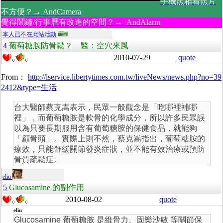
手機照相看照片
不方便？→ AndCamera
覺得鬧鐘/行事曆有改進的空間？→ AndAlarm
本人已不在此站活動
4
葡萄糖胺防骨鬆？ 醫：空穴來風
2010-07-29
quote
0
0
From：
http://iservice.libertytimes.com.tw/liveNews/news.php?no=39
2412&type=生活
台大醫師蔡克嵩表示，民眾一般觀念是「吃哪裡補哪
裡」，而葡萄糖胺是軟骨的化學成分，所以許多民眾誤
以為只要長期服用含有葡萄糖胺的保健食品，就能夠
「顧骨頭」。實際上則不然，蔡克嵩指出，葡萄糖胺的
療效，只能舒緩關節發炎症狀，並不能有效治療或預防
骨質疏鬆症。
eliu
5
Glucosamine 的副作用
2010-08-02
quote
0
0
eliu
Glucosamine 葡萄糖胺 是維骨力、固樂沙敏 等關節保