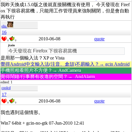
我昨天換成1.5.0版之後就直接關機沒有使用， 今天發現在 Firef
ox 下很容易當機，只能用工作管理員來強制關閉，但是會自動
再執行
eliu
16
2010-06-08
quote
0
0
jtain
今天發現在 Firefox 下很容易當機
是用那一個輸入法？XP or Vista
覺得Android中文輸入法(注音、倉頡)不易輸入？→ gcin Android
手機照相看照片不方便？→ AndCamera
覺得鬧鐘/行事曆有改進的空間？→ AndAlarm
edited: 1
coolcd
17
2010-06-08
quote
0
0
我也遇到這個情形。
Win7 64bit + gcin-no-gtk 07-Jun-2010 12:41