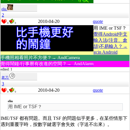
eliu
2
2010-04-20
quote
0
0
用 IME or TSF？
覺得Android中文
輸入法(注音、倉
頡)不易輸入？→
gcin Android
手機照相看照片不方便？→ AndCamera
覺得鬧鐘/行事曆有改進的空間？→ AndAlarm
edited: 1
老刀
3
2010-04-20
quote
0
0
eliu
用 IME or TSF？
IME/TSF 都有問題。而且 TSF 的問題似乎更多，在某些情形下
遇到重覆字時，按數字鍵選字會失效（字送不出來）。