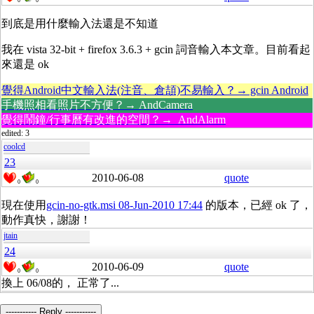
0
0
到底是用什麼輸入法還是不知道
我在 vista 32-bit + firefox 3.6.3 + gcin 詞音輸入本文章。目前看起
來還是 ok
覺得Android中文輸入法(注音、倉頡)不易輸入？→ gcin Android
手機照相看照片不方便？→ AndCamera
覺得鬧鐘/行事曆有改進的空間？→ AndAlarm
edited: 3
coolcd
23
2010-06-08
quote
0
0
現在使用
gcin-no-gtk.msi 08-Jun-2010 17:44
的版本，已經 ok 了，
動作真快，謝謝！
jtain
24
2010-06-09
quote
0
0
換上 06/08的， 正常了...
----------- Reply -----------