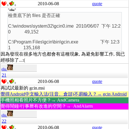
2010-06-08
quote
0
0
"eliu"
檢查底下的 files 是否正確
C:\windows\system32\gcin0.ime 2010/06/07 下午 12:2
0 49,152
C:\Program Files\gcin\bin\gcin.exe 下午 12:3
1 135,168
因為發現在很多地方也都會有這種現象, 為避免影響工作, 我已
經移除了...:(
eliu
21
2010-06-08
quote
0
0
再試試最新的 gcin.msi
覺得Android中文輸入法(注音、倉頡)不易輸入？→ gcin Android
手機照相看照片不方便？→ AndCamera
覺得鬧鐘/行事曆有改進的空間？→ AndAlarm
eliu
22
2010-06-08
quote