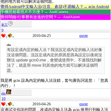
他的地方就可以解決這個問題。
覺得Android中文輸入法(注音、倉頡)不易輸入？→ gcin Android
手機照相看照片不方便？→ AndCamera
覺得鬧鐘/行事曆有改進的空間？→ AndAlarm
老刀
9
2010-04-25
quote
0
0
eliu
有設定成內定的輸入法？我沒設定成內定的輸入法好像
沒這個問題。沒設定成內定的原因是因為設定以後就沒
辦法 update gcin0.ime，會變成使用中。不過我找到解
法了，就是用 move 到其他的地方就可以解決這個問
題。
我是將 gcin 設為內定的輸入法沒錯，套句廣告詞送您：「您真
內行」！
eliu
10
2010-04-26
quote
0
0
這邊試沒你說的問題，改成內定輸入法為 gcin 後用行列輸入法