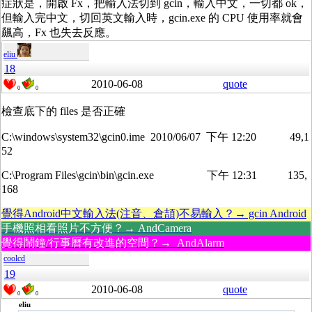
症狀是，開啟 Fx，把輸入法切到 gcin，輸入中文，一切都 ok，
但輸入完中文，切回英文輸入時，gcin.exe 的 CPU 使用率就會
飆高，Fx 也失去反應。
eliu
18
2010-06-08
quote
0
0
檢查底下的 files 是否正確
C:\windows\system32\gcin0.ime 2010/06/07 下午 12:20 49,1
52
C:\Program Files\gcin\bin\gcin.exe 下午 12:31 135,
168
覺得Android中文輸入法(注音、倉頡)不易輸入？→ gcin Android
手機照相看照片不方便？→ AndCamera
覺得鬧鐘/行事曆有改進的空間？→ AndAlarm
coolcd
19
2010-06-08
quote
0
0
eliu