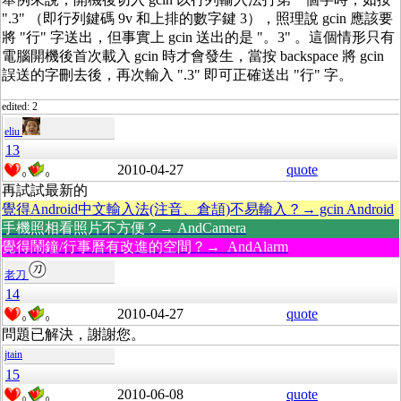
".3" （即行列鍵碼 9v 和上排的數字鍵 3），照理說 gcin 應該要
將 "行" 字送出，但事實上 gcin 送出的是 "。3" 。這個情形只有
電腦開機後首次載入 gcin 時才會發生，當按 backspace 將 gcin
誤送的字刪去後，再次輸入 ".3" 即可正確送出 "行" 字。
edited: 2
eliu
13
2010-04-27
quote
0
0
再試試最新的
覺得Android中文輸入法(注音、倉頡)不易輸入？→ gcin Android
手機照相看照片不方便？→ AndCamera
覺得鬧鐘/行事曆有改進的空間？→ AndAlarm
老刀
14
2010-04-27
quote
0
0
問題已解決，謝謝您。
jtain
15
2010-06-08
quote
0
0