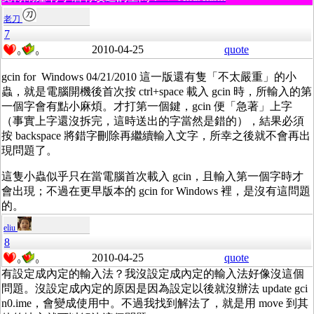
老刀
7
2010-04-25
quote
0
0
gcin for Windows 04/21/2010 這一版還有隻「不太嚴重」的小
蟲，就是電腦開機後首次按 ctrl+space 載入 gcin 時，所輸入的第
一個字會有點小麻煩。才打第一個鍵，gcin 便「急著」上字
（事實上字還沒拆完，這時送出的字當然是錯的），結果必須
按 backspace 將錯字刪除再繼續輸入文字，所幸之後就不會再出
現問題了。
這隻小蟲似乎只在當電腦首次載入 gcin，且輸入第一個字時才
會出現；不過在更早版本的 gcin for Windows 裡，是沒有這問題
的。
eliu
8
2010-04-25
quote
0
0
有設定成內定的輸入法？我沒設定成內定的輸入法好像沒這個
問題。沒設定成內定的原因是因為設定以後就沒辦法 update gci
n0.ime，會變成使用中。不過我找到解法了，就是用 move 到其