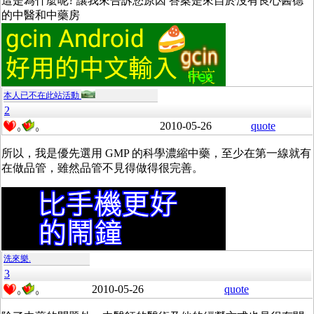
這是為什麼呢? 讓我來告訴您原因 答案是來自於沒有良心醫德
的中醫和中藥房
本人已不在此站活動
2
2010-05-26
quote
0
0
所以，我是優先選用 GMP 的科學濃縮中藥，至少在第一線就有
在做品管，雖然品管不見得做得很完善。
洗來樂.
3
2010-05-26
quote
0
0