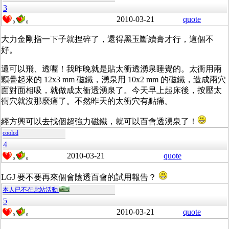
3
2010-03-21
quote
0
0
大力金剛指一下子就捏碎了，還得黑玉斷續膏才行，這個不
好。
還可以飛、透喔！我昨晚就是貼太衝透湧泉睡覺的。太衝用兩
顆疊起來的 12x3 mm 磁鐵，湧泉用 10x2 mm 的磁鐵，造成兩穴
面對面相吸，就做成太衝透湧泉了。今天早上起床後，按壓太
衝穴就沒那麼痛了。不然昨天的太衝穴有點痛。
經方興可以去找個超強力磁鐵，就可以百會透湧泉了！
coolcd
4
2010-03-21
quote
0
0
LGJ 要不要再來個會陰透百會的試用報告？
本人已不在此站活動
5
2010-03-21
quote
0
0