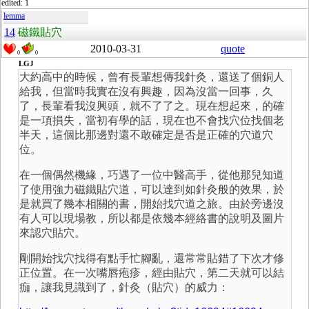
edited: 1
lemma
14
磁鐵貼穴
2010-03-31
quote
0
0
LGJ
大約高中的時候，曾有長輩想傳我針灸，還送了個銅人
給我，但當時我實在沒有興趣，因為沒當一回事，久
了，長輩看我沒興頭，就不了了之。現在想起來，的確
是一項損失，當初有學的話，現在也不會找穴位找個老
半天，這個比那邊對還不敢確定是否是正確的穴道穴
位。
在一個偶然機緣，巧遇了一位中醫高手，從他那兒知道
了使用強力磁鐵貼穴道，可以達到如針灸般的效果，於
是就買了幾本相關的書，開始找穴道之旅。由於旁邊沒
有人可以現場教，所以都是依幾本經絡書的說明及圖片
來認穴貼穴。
剛開始找穴找得有點手忙腳亂，還常常貼錯了下次才修
正位置。在一次嘴唇疱疹，經由貼穴，第二天就可以結
痂，讓我見識到了，針灸（貼穴）的威力：