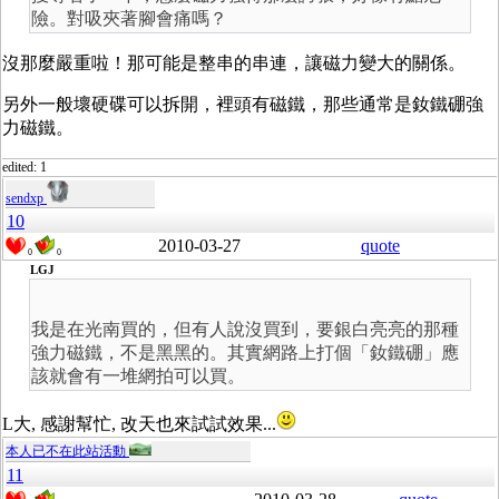
險。對吸夾著腳會痛嗎？
沒那麼嚴重啦！那可能是整串的串連，讓磁力變大的關係。
另外一般壞硬碟可以拆開，裡頭有磁鐵，那些通常是釹鐵硼強
力磁鐵。
edited: 1
sendxp
10
2010-03-27
quote
0
0
LGJ
我是在光南買的，但有人說沒買到，要銀白亮亮的那種
強力磁鐵，不是黑黑的。其實網路上打個「釹鐵硼」應
該就會有一堆網拍可以買。
L大, 感謝幫忙, 改天也來試試效果...
本人已不在此站活動
11