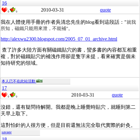
16
2010-03-31
quote
0
0
我在人體使用手冊的作者吳清忠先生的blog看到這段話："
就我
所知，磁鐵只能用來泄，不能補"。
http://alexwu2300.blogspot.com/2005_07_01_archive.html
查了許多大陸方面有關磁鐵貼穴的書，蠻多書的內容都互相重
複，對於磁鐵貼穴的補洩作用卻是隻字未提，看來確實是個未
知待研究的領域。
本人已不在此站活動
17
2010-03-31
quote
0
0
沒錯，還有疑問待解開。我都是晚上睡覺時貼穴，就睡到第二
天早上取下。
這對怕針的人很方便，但是目前還無法完全取代實際的針灸。
savage
18