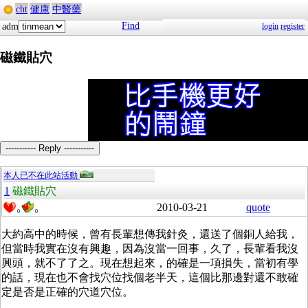
cht
健康
中醫藥
Find
adm
login
register
磁鐵貼穴
----------- Reply -----------
本人已不在此站活動
1
磁鐵貼穴
2010-03-21
quote
0
0
大約高中的時候，曾有長輩想傳我針灸，還送了個銅人給我，
但當時我實在沒有興趣，因為沒當一回事，久了，長輩看我沒
興頭，就不了了之。現在想起來，的確是一項損失，當初有學
的話，現在也不會找穴位找個老半天，這個比那邊對還不敢確
定是否是正確的穴道穴位。