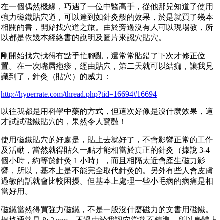
在一個偶然機緣，巧遇了一位中醫高手，從他那兒知道了使用
強力磁鐵貼穴道，可以達到如針灸般的效果，於是就買了幾本
相關的書，開始找穴道之旅。由於旁邊沒有人可以現場教，所
以都是依幾本經絡書的說明及圖片來認穴貼穴。
剛開始找穴找得有點手忙腳亂，還常常貼錯了下次才修正位
置。在一次嘴唇疱疹，經由貼穴，第二天就可以結痂，讓我見
識到了，針灸（貼穴）的威力：
http://hyperrate.com/thread.php?tid=16694#16694
以往我都是用科學中藥的方式，但這次好像是沒什麼效果，這
才試試磁鐵貼穴的，果然令人驚豔！
使用磁鐵貼穴的好處是，貼上去就好了，不會影響正常的工作
及活動，當然就得貼久一點才能相當於真正的針灸（據說 3-4
個小時，約等於針灸 1 小時），而且相隔太近會產生磁力影
響，所以，基本上是不能完全取代針灸的。另外有些人會皮膚
過敏的話就會比較困擾。但基本上處理一些小毛病的病痛是相
當好用。
磁鐵當然得買強力磁鐵，不是一般沒什麼磁力的文書用磁鐵。
規格通常是 8x2 mm，不過由於我認穴常常不精準，所以身體上