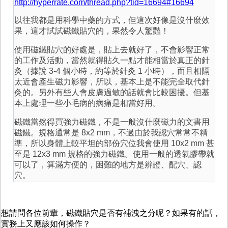
http://hyperrate.com/thread.php?tid=16694#16694
以往我都是用科學中藥的方式，但這次好像是沒什麼效
果，這才試試磁鐵貼穴的，果然令人驚豔！
使用磁鐵貼穴的好處是，貼上去就好了，不會影響正常
的工作及活動，當然就得貼久一點才能相當於真正的針
灸（據說 3-4 個小時，約等於針灸 1 小時），而且相隔
太近會產生磁力影響，所以，基本上是不能完全取代針
灸的。另外有些人會皮膚過敏的話就會比較困擾。但基
本上處理一些小毛病的病痛是相當好用。
磁鐵當然得買強力磁鐵，不是一般沒什麼磁力的文書用
磁鐵。規格通常是 8x2 mm，不過由於我認穴常常不精
準，所以身體上較平坦的部份穴位我會使用 10x2 mm 甚
至是 12x3 mm 規格的強力磁鐵。使用一般的透氣膠帶就
可以了，算滿方便的，困難的地方是辨證、配穴、認
穴。
想請問各位前輩，磁鐵貼穴是否有補洩之分呢？如果有的話，
實務上又應該如何操作？