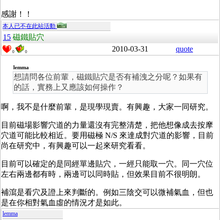
感謝！！
本人已不在此站活動
15
磁鐵貼穴
2010-03-31
quote
0
0
lemma
想請問各位前輩，磁鐵貼穴是否有補洩之分呢？如果有
的話，實務上又應該如何操作？
啊，我不是什麼前輩，是現學現賣。有興趣，大家一同研究。
目前磁場影響穴道的力量還沒有完整清楚，把他想像成去按摩
穴道可能比較相近。要用磁極 N/S 來達成對穴道的影響，目前
尚在研究中，有興趣可以一起來研究看看。
目前可以確定的是同經單邊貼穴，一經只能取一穴。同一穴位
左右兩邊都有時，兩邊可以同時貼，但效果目前不很明朗。
補瀉是看穴及證上來判斷的。例如三陰交可以微補氣血，但也
是在你相對氣血虛的情況才是如此。
lemma