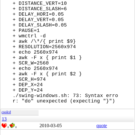
+ DISTANCE_VERT=10
+ DISTANCE_SLASH=6
+ DELAY_HORI=0.05
+ DELAY_VERT=0.05
+ DELAY_SLASH=0.05
+ PAUSE=1
+ wmctrl -d
+ awk /\*/{ print $9}
+ RESOLUTION=2560x974
+ echo 2560x974
+ awk -F x { print $1 }
+ SCR_W=2560
+ echo 2560x974
+ awk -F x { print $2 }
+ SCR_H=974
+ DEP_X=24
+ DEP_Y=24
./swing-windows.sh: 73: Syntax erro
r: "do" unexpected (expecting "}")
coolcd
13
2010-03-05
quote
0
0