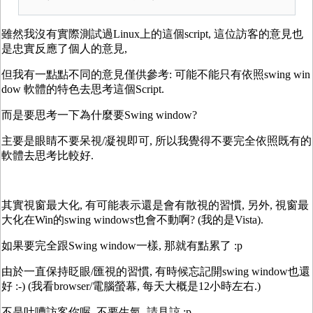
雖然我沒有實際測試過Linux上的這個script, 這位訪客的意見也
是忠實反應了個人的意見,
但我有一點點不同的意見僅供參考: 可能不能只有依照swing win
dow 軟體的特色去思考這個Script.
而是要思考一下為什麼要Swing window?
主要是眼睛不要呆視/凝視即可, 所以我覺得不要完全依照既有的
軟體去思考比較好.
其實視窗最大化, 有可能表示還是會有散視的習慣, 另外, 視窗最
大化在Win的swing windows也會不動啊? (我的是Vista).
如果要完全跟Swing window一樣, 那就有點累了 :p
由於一直保持眨眼/匯視的習慣, 有時候忘記開swing window也還
好 :-) (我看browser/電腦螢幕, 每天大概是12小時左右.)
不是吐嘈訪客你喔, 不要生氣, 請見諒 :p