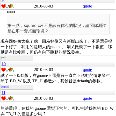
9
2010-03-03
quote
0
0
coolcd
第一點，square-cw 不應該有你說的狀況，請問你測試
是在那一套桌面環境？
現在回好像太晚了點，因為好像又有新版出來了。不過還是提
一下好了，我用的是肥大的gnome。 剛又微調了一下數值，移
動是有比較順，但仍有向下跳動的情況發生。
guest
10
2010-03-03
quote
0
0
試了一下0.45版，在gnome下還是有一直向下移動的情形發生。
除了 BD_W 以及 TB_H 參數外，其餘皆是default的參數。
coolcd
11
2010-03-03
quote
0
0
無法重現，在我的 gnome 還蠻正常的。可以告訴我你的 BD_W
與 TB_H 的值是多少嗎？