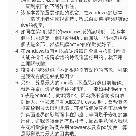
一直到桌面的下邊界卡住。
該腳本要預選要移動的視窗。在windows的版本
裡，當使用者切換視窗時，程式自動選擇移動該ac
tive的視窗。
如同在第2點提到的windows版的該特點，該腳本
似乎只能選定一個視窗移動，而無法一開始選擇多
個或是全部，然後只讓active的移動就好了。
在windows版內可以設定滑鼠是否跟著移動 (這個
功能在操作視窗軟體的時候還蠻好用的，就不用一
直開關軟體)
該腳本的移動似乎不是很順？有點拖的感覺。可能
是我沒有設定好的原因？
另外，算是最大的bug吧。不過又好像目前無解。
就是在桌面邊界會卡住的問題。一般如果開termin
al或是editor時，對我還ok。因為我不會將視窗放
到最大。但如果是看pdf或是browser時，會習慣將
視窗放到最大以利閱讀，可是這個時候視窗就會受
到桌面邊界的影響而卡在那邊，等同幾乎變相的無
用化，這我覺得倒是有點可惜，因為畢竟個人我現
在花相當多的時間在用browser以及看pdf文件，算
是影響視力最大的因素吧。