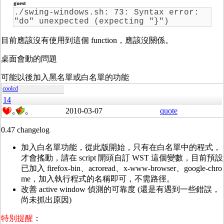
guest
./swing-windows.sh: 73: Syntax error:
"do" unexpected (expecting "}")
目前應該沒有使用到這個 function，應該沒關係。
桌面會動的問題
可能以後加入黑名單或白名單的功能
coolcd
14
2010-03-07
quote
0
0
0.47 changelog
加入白名單功能，從此版開始，只有在白名單中的程式，
才會搖動，請在 script 開頭自訂 WST 這個變數，目前預設
已加入 firefox-bin、acroread、x-www-browser、google-chro
me，加入執行程式的名稱即可，不需路徑。
改善 active window 偵測的可靠度 (還是有遇到一些錯誤，
尚未抓出原因)
特別提醒
：