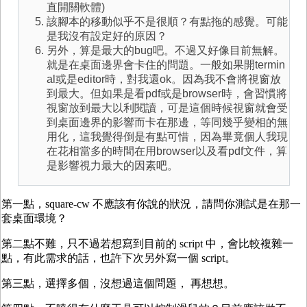
直開關軟體)
該腳本的移動似乎不是很順？有點拖的感覺。可能
是我沒有設定好的原因？
另外，算是最大的bug吧。不過又好像目前無解。
就是在桌面邊界會卡住的問題。一般如果開termin
al或是editor時，對我還ok。因為我不會將視窗放
到最大。但如果是看pdf或是browser時，會習慣將
視窗放到最大以利閱讀，可是這個時候視窗就會受
到桌面邊界的影響而卡在那邊，等同幾乎變相的無
用化，這我覺得倒是有點可惜，因為畢竟個人我現
在花相當多的時間在用browser以及看pdf文件，算
是影響視力最大的因素吧。
第一點，square-cw 不應該有你說的狀況，請問你測試是在那一
套桌面環境？
第二點不難，只不過若想寫到目前的 script 中，會比較複雜一
點，有此需求的話，也許下次另外寫一個 script。
第三點，選擇多個，沒想過這個問題， 再想想。