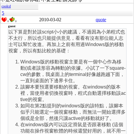
coolcd
5
2010-03-02
quote
0
0
guest
以下算是對於該script小小的建議，不過因為小弟程式也
不太行，所以也只能提供意見，看看有沒有那位能人志
士可以幫忙改進。再加上之前有用過Windows版的移動
視窗，所以有點比較的基礎：
Windows版的移動視窗主要是有一個中心作為移
動(或者該形容為轉動)的依據。小試了一下square-
cw的參數，我桌面上的terminal好像越跑越下面，
一直到桌面的下邊界卡住。
該腳本要預選要移動的視窗。在windows的版本
裡，當使用者切換視窗時，程式自動選擇移動該ac
tive的視窗。
如同在第2點提到的windows版的該特點，該腳本
似乎只能選定一個視窗移動，而無法一開始選擇多
個或是全部，然後只讓active的移動就好了。
在windows版內可以設定滑鼠是否跟著移動 (這個
功能在操作視窗軟體的時候還蠻好用的，就不用一