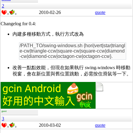
2
2010-02-26
quote
0
0
Changelog for 0.4:
內建多種移動方式，執行方式改為
/PATH_TO/swing-windows.sh {hori|vert|star|triangl
e-cw|triangle-ccw|square-cw|square-ccw|diamond
-cw|diamond-ccw|octagon-cw|octagon-ccw}.
改善一點點效能，但現在如果執行 swing-windows 時移動
視窗，會在新位置與舊位置跳動，必需按住滑鼠等一下。
guest
3
2010-03-02
quote
0
0