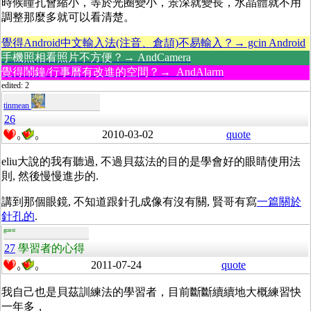
時候瞳孔會縮小，等於光圈變小，景深就變長，水晶體就不用
調整那麼多就可以看清楚。
覺得Android中文輸入法(注音、倉頡)不易輸入？→ gcin Android
手機照相看照片不方便？→ AndCamera
覺得鬧鐘/行事曆有改進的空間？→ AndAlarm
edited: 2
tinmean
26
2010-03-02
quote
0
0
eliu大說的我有聽過, 不過貝茲法的目的是學會好的眼睛使用法
則, 然後慢慢進步的.
講到那個眼鏡, 不知道跟針孔成像有沒有關, 賢哥有寫
一篇關於
針孔的
.
guest
27
學習者的心得
2011-07-24
quote
0
0
我自己也是貝茲訓練法的學習者，目前斷斷續續地大概練習快
一年多，