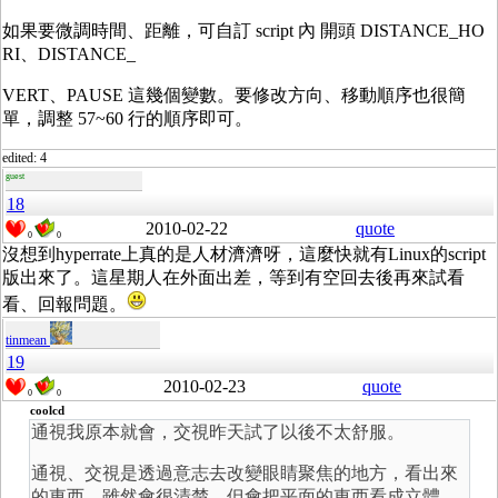
如果要微調時間、距離，可自訂 script 內 開頭 DISTANCE_HO
RI、DISTANCE_
VERT、PAUSE 這幾個變數。要修改方向、移動順序也很簡
單，調整 57~60 行的順序即可。
edited: 4
guest
18
2010-02-22
quote
0
0
沒想到hyperrate上真的是人材濟濟呀，這麼快就有Linux的script
版出來了。這星期人在外面出差，等到有空回去後再來試看
看、回報問題。
tinmean
19
2010-02-23
quote
0
0
coolcd
通視我原本就會，交視昨天試了以後不太舒服。
通視、交視是透過意志去改變眼睛聚焦的地方，看出來
的東西，雖然會很清楚，但會把平面的東西看成立體