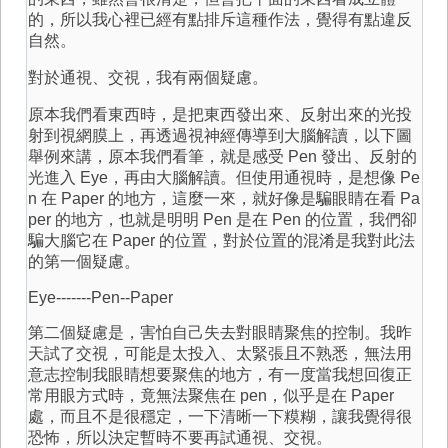
的，所以我心裡已經有點排斥這種作法，覺得有點違反
自然。
對於通視、交視，我有兩個疑慮。
原本我們看東西時，是把東西發出來、反射出來的光投
射到視網膜上，再透過視神經傳導到大腦解讀，以下圖
舉例來講，原本我們看筆，就是感受 Pen 發出、反射的
光進入 Eye，再由大腦解讀。但使用通視時，是想像 Pe
n 在 Paper 的地方，這麼一來，就好像是騙眼睛在看 Pa
per 的地方，也就是明明 Pen 是在 Pen 的位置，我們卻
騙大腦它在 Paper 的位置，對於位置的混淆是我對此法
的第一個疑慮。
Eye-------Pen--Paper
第二個疑慮是，害怕自己失去對眼睛聚焦的控制。我昨
天試了交視，可能是太投入、太緊張且不熟悉，無法用
意志控制我眼睛想要聚焦的地方，有一度當我想回復正
常用眼方式時，竟無法聚焦在 pen，似乎是在 Paper
處，而且不是很穩定，一下清晰一下糢糊，讓我覺得很
恐怖，所以決定暫時不要再試通視、交視。