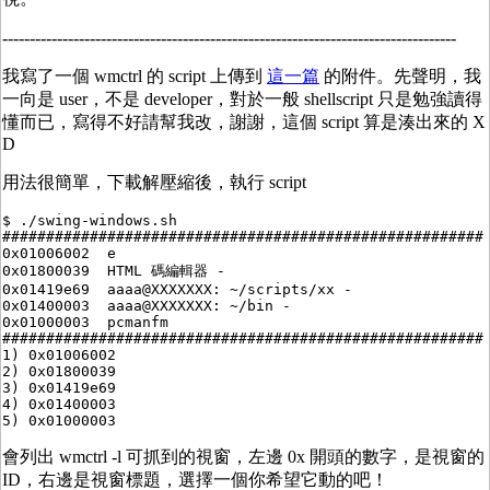
-----------------------------------------------------------------------------------
我寫了一個 wmctrl 的 script 上傳到
這一篇
的附件。先聲明，我
一向是 user，不是 developer，對於一般 shellscript 只是勉強讀得
懂而已，寫得不好請幫我改，謝謝，這個 script 算是湊出來的 X
D
用法很簡單，下載解壓縮後，執行 script
$ ./swing-windows.sh

#######################################################

0x01006002  e  

0x01800039  HTML 碼編輯器 -

0x01419e69  aaaa@XXXXXXX: ~/scripts/xx -

0x01400003  aaaa@XXXXXXX: ~/bin -

0x01000003  pcmanfm  

#######################################################

1) 0x01006002

2) 0x01800039

3) 0x01419e69

4) 0x01400003

會列出 wmctrl -l 可抓到的視窗，左邊 0x 開頭的數字，是視窗的
ID，右邊是視窗標題，選擇一個你希望它動的吧！