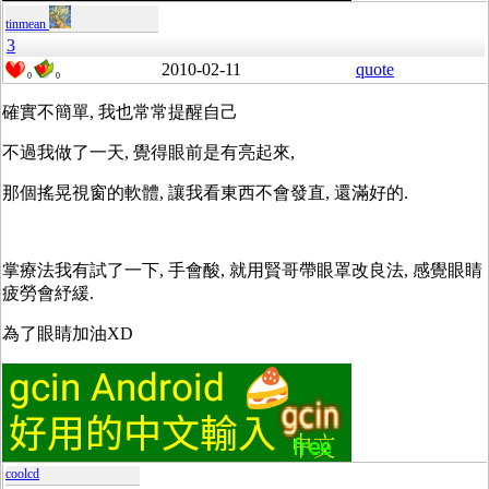
tinmean
3
2010-02-11
quote
0
0
確實不簡單, 我也常常提醒自己
不過我做了一天, 覺得眼前是有亮起來,
那個搖晃視窗的軟體, 讓我看東西不會發直, 還滿好的.
掌療法我有試了一下, 手會酸, 就用賢哥帶眼罩改良法, 感覺眼睛
疲勞會紓緩.
為了眼睛加油XD
coolcd