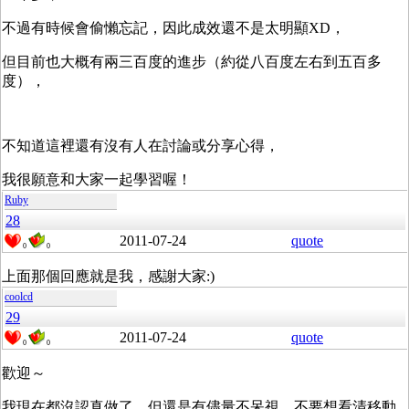
不過有時候會偷懶忘記，因此成效還不是太明顯XD，
但目前也大概有兩三百度的進步（約從八百度左右到五百多
度），
不知道這裡還有沒有人在討論或分享心得，
我很願意和大家一起學習喔！
Ruby
28
2011-07-24
quote
0
0
上面那個回應就是我，感謝大家:)
coolcd
29
2011-07-24
quote
0
0
歡迎～
我現在都沒認真做了，但還是有儘量不呆視、不要想看清移動