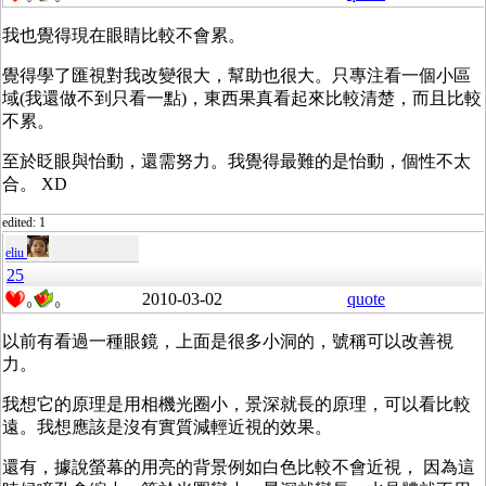
我也覺得現在眼睛比較不會累。
覺得學了匯視對我改變很大，幫助也很大。只專注看一個小區
域(我還做不到只看一點)，東西果真看起來比較清楚，而且比較
不累。
至於眨眼與怡動，還需努力。我覺得最難的是怡動，個性不太
合。 XD
edited: 1
eliu
25
2010-03-02
quote
0
0
以前有看過一種眼鏡，上面是很多小洞的，號稱可以改善視
力。
我想它的原理是用相機光圈小，景深就長的原理，可以看比較
遠。我想應該是沒有實質減輕近視的效果。
還有，據說螢幕的用亮的背景例如白色比較不會近視， 因為這