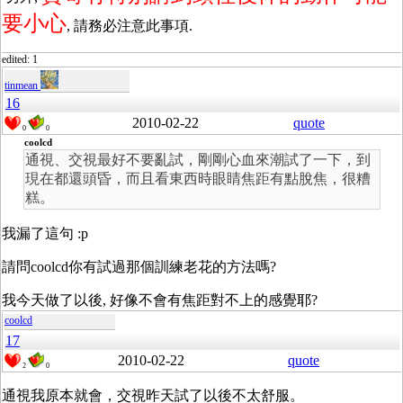
要小心
, 請務必注意此事項.
edited: 1
tinmean
16
2010-02-22
quote
0
0
coolcd
通視、交視最好不要亂試，剛剛心血來潮試了一下，到
現在都還頭昏，而且看東西時眼睛焦距有點脫焦，很糟
糕。
我漏了這句 :p
請問coolcd你有試過那個訓練老花的方法嗎?
我今天做了以後, 好像不會有焦距對不上的感覺耶?
coolcd
17
2010-02-22
quote
2
0
通視我原本就會，交視昨天試了以後不太舒服。