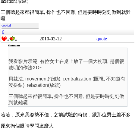
laxation(放鬆)
三個聽起來都很簡單, 操作也不困難, 但是要時時刻刻做到就難
囉.
coolcd
6
2010-02-12
quote
0
0
tinmean
我看影片示範, 有位女士在桌上放了一個大枕頭, 是個很
聰明的作法XD~
貝茲法: movement(怡動), centralization (匯視, 不知道有
沒拼錯), relaxation(放鬆)
三個聽起來都很簡單, 操作也不困難, 但是要時時刻刻做
到就難囉.
哈哈，原來我姿勢不佳，之前試驗的時候，跟那位男士差不多
原來摀個眼睛學問這麼大