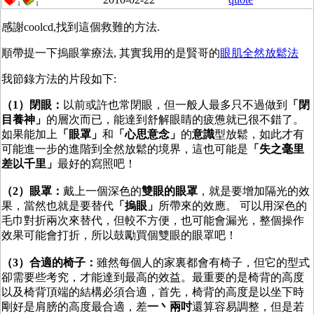
1
1
感謝coolcd,找到這個救難的方法.
順帶提一下摀眼掌療法, 其實我用的是賢哥的
眼肌全然放鬆法
我節錄方法的片段如下:
（1）閉眼：
以前或許也常閉眼，但一般人最多只不過做到
「閉
目養神」
的層次而已，能達到舒解眼睛的疲憊就已很不錯了。
如果能加上
「眼罩」
和
「心思意念」
的
意識
型放鬆，如此才有
可能進一步的進階到全然放鬆的境界，這也可能是
「失之毫里
差以千里」
最好的寫照吧！
（2）眼罩：
戴上一個深色的
雙眼的眼罩
，就是要增加隔光的效
果，當然也就是要替代
「摀眼」
所帶來的效應。 可以用深色的
毛巾對折兩次來替代，但較不方便，也可能會漏光，整個操作
效果可能會打折，所以鼓勵買個雙眼的眼罩吧！
（3）合適的椅子：
雖然每個人的家裏都會有椅子，但它的型式
卻需要些考究，才能達到最高的效益。最重要的是椅背的高度
以及椅背頂端的結構必須合適，首先，椅背的高度是以坐下時
剛好是肩膀的高度最合適，差
一丶兩吋
還算容易調整，但是若