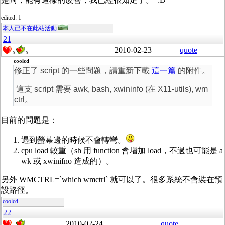
edited: 1
本人已不在此站活動
21
2010-02-23
quote
0
0
coolcd
修正了 script 的一些問題，請重新下載
這一篇
的附件。
這支 script 需要 awk, bash, xwininfo (在 X11-utils), wm
ctrl。
目前的問題是：
遇到螢幕邊的時候不會轉彎。
cpu load 較重（sh 用 function 會增加 load，不過也可能是 a
wk 或 xwinifno 造成的）。
另外 WMCTRL=`which wmctrl` 就可以了。很多系統不會裝在預
設路徑。
coolcd
22
2010-02-24
quote