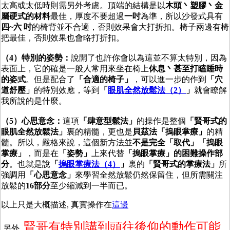
太高或太低時則需另外考慮。頂端的結構是以
木頭
丶
塑膠
丶
金
屬硬式的材料
最佳，厚度不要超過
一吋
為準，所以沙發式具有
四~六 吋
的椅背並不合適，否則效果會大打折扣。椅子兩邊有椅
把最佳，否則效果也會略打折扣。
（4）特別的姿勢：
說開了也許你會以為這並不算太特別，因為
表面上，它的確是一般人常用來坐在椅上
休息
丶
甚至打瞌睡時
的姿式
。但是配合了
「合適的椅子」
，可以進一步的作到
「穴
道舒壓」
的特別效應，等到
「
眼肌全然放鬆法（2）
」
就會瞭解
我所說的是什麼。
（5）心思意念：
這項
「肆意型
鬆法
」
的操作是整個
「賢哥式的
眼肌全然放鬆法」
裏的精髓，更也是
貝茲法「摀眼掌療」
的精
髓。所以，嚴格來說，這個新方法並
不是完全「取代」「摀眼
掌療」
，而是在
「姿勢」
上來代替
「摀眼掌療」的困難操作部
分
。也就是說
「
摀眼掌療法（4）
」
裏的
「賢哥式的掌療法」
所
強調用
「心思意念」
來學習全然放鬆仍然保留住，但所需關注
放鬆的
16部分
至少縮減到一半而已。
以上只是大概描述, 真實操作在
這邊
賢哥有特別講到頭往後仰的動作可能
另外,