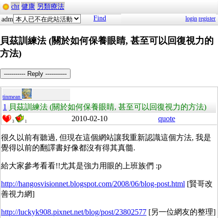
cht
健康
另類療法
Find
login
register
adm
貝茲訓練法 (關於如何保養眼睛, 甚至可以回復視力的
方法)
----------- Reply -----------
tinmean
1
貝茲訓練法 (關於如何保養眼睛, 甚至可以回復視力的方法)
2010-02-10
quote
3
1
很久以前有聽過, 但現在這個網站讓我重新認識這個方法, 我是
覺得以前的翻譯書好像都沒有得其真髓.
給大家參考看看!!尤其是強力用眼的上班族們 :p
http://hangosvisionnet.blogspot.com/2008/06/blog-post.html
[賢哥改
善視力網]
http://luckyk908.pixnet.net/blog/post/23802577
[另一位網友的整理]