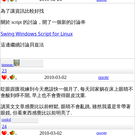
0
0
為了讓資訊比較好找
關於 script 的討論，開了一個新的討論串
Swing Windows Script for Linux
這邊繼續討論貝兹法
tinmean
23
2010-03-02
quote
0
0
眨眼跟匯視練到今天應該快一個月了, 每天回家躺在床上眼睛不
會酸到睜不開, 早上也不會覺得眼皮沈重.
讀英文文章感覺比以前輕鬆, 眼睛不會亂跳, 雖然我還是常帶著
眼鏡, 但看東西感覺比以前明亮了.
coolcd
24
2010-03-02
quote
0
0