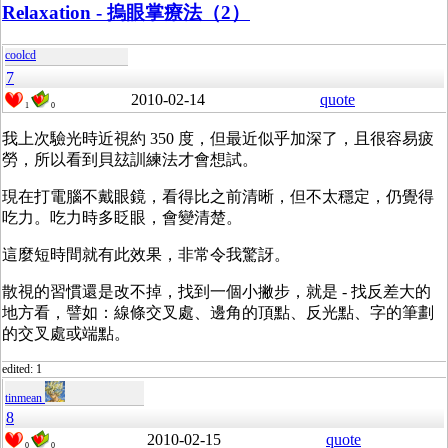
Relaxation - 摀眼掌療法（2）
coolcd
7
2010-02-14
quote
1
0
我上次驗光時近視約 350 度，但最近似乎加深了，且很容易疲
勞，所以看到貝玆訓練法才會想試。
現在打電腦不戴眼鏡，看得比之前清晰，但不太穩定，仍覺得
吃力。吃力時多眨眼，會變清楚。
這麼短時間就有此效果，非常令我驚訝。
散視的習慣還是改不掉，找到一個小撇步，就是 - 找反差大的
地方看，譬如：線條交叉處、邊角的頂點、反光點、字的筆劃
的交叉處或端點。
edited: 1
tinmean
8
2010-02-15
quote
0
0