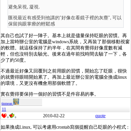
避免呆視, 凝視.
匯視最近有感受到他講的"好像在看鏡子裡的灰塵", 可以
保留摀眼掌療的輕鬆感
其自己也試了好一陣子。基本上就是儘量保持眨眼的習慣。再
加上當時辦公室的電腦是windows系統，又再裝了那個移動視窗
的軟體。就這樣保持了約半年，在其間有覺得好像度數有減
輕，但也沒特別去驗光。後來在過年前找時間去驗了一下，各
少了約50度。
不過最近好像又回覆到之前用眼的習慣，開始忘了眨眼，很快
的就覺得眼睛開始累了。再加上最近辦公室的電腦全換成linux
的環境，又更沒有機會用那個軟體了。
實在覺得要保持一個好的習慣不是件容易的事。
tinmean
11
2010-02-22
quote
0
0
如果換成Linux, 可以考慮用crontab寫個提醒自己眨眼的小程式 :