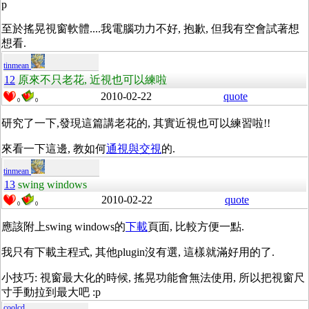
p
至於搖晃視窗軟體....我電腦功力不好, 抱歉, 但我有空會試著想
想看.
tinmean
12
原來不只老花, 近視也可以練啦
2010-02-22
quote
0
0
研究了一下,發現這篇講老花的, 其實近視也可以練習啦!!
來看一下這邊, 教如何
通視與交視
的.
tinmean
13
swing windows
2010-02-22
quote
0
0
應該附上swing windows的
下載
頁面, 比較方便一點.
我只有下載主程式, 其他plugin沒有選, 這樣就滿好用的了.
小技巧: 視窗最大化的時候, 搖晃功能會無法使用, 所以把視窗尺
寸手動拉到最大吧 :p
coolcd