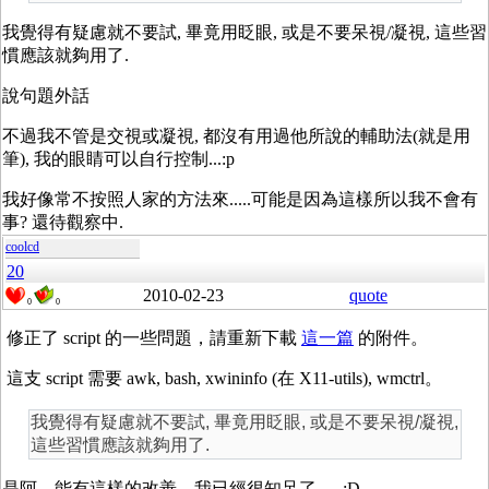
我覺得有疑慮就不要試, 畢竟用眨眼, 或是不要呆視/凝視, 這些習
慣應該就夠用了.
說句題外話
不過我不管是交視或凝視, 都沒有用過他所說的輔助法(就是用
筆), 我的眼睛可以自行控制...:p
我好像常不按照人家的方法來.....可能是因為這樣所以我不會有
事? 還待觀察中.
coolcd
20
2010-02-23
quote
0
0
修正了 script 的一些問題，請重新下載
這一篇
的附件。
這支 script 需要 awk, bash, xwininfo (在 X11-utils), wmctrl。
我覺得有疑慮就不要試, 畢竟用眨眼, 或是不要呆視/凝視,
這些習慣應該就夠用了.
是阿，能有這樣的改善，我已經很知足了。 :D