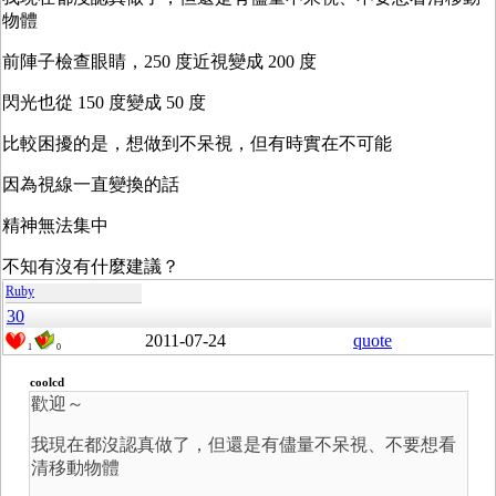
物體
前陣子檢查眼睛，250 度近視變成 200 度
閃光也從 150 度變成 50 度
比較困擾的是，想做到不呆視，但有時實在不可能
因為視線一直變換的話
精神無法集中
不知有沒有什麼建議？
Ruby
30
2011-07-24
quote
1
0
coolcd
歡迎～
我現在都沒認真做了，但還是有儘量不呆視、不要想看
清移動物體