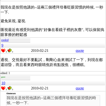
我現在是按照他講的--這兩三個禮拜培養眨眼習慣的時候, 一秒
一下.
避免呆視, 凝視.
匯視最近有感受到他講的"好像在看鏡子裡的灰塵", 可以保留摀
眼掌療的輕鬆感
coolcd
9
2010-02-21
quote
0
0
通視、交視最好不要亂試，剛剛心血來潮試了一下，到現在都
還頭昏，而且看東西時眼睛焦距有點脫焦，很糟糕。
edited: 1
guest
10
2010-02-21
quote
0
0
tinmean
我現在是按照他講的--這兩三個禮拜培養眨眼習慣的時
候, 一秒一下.