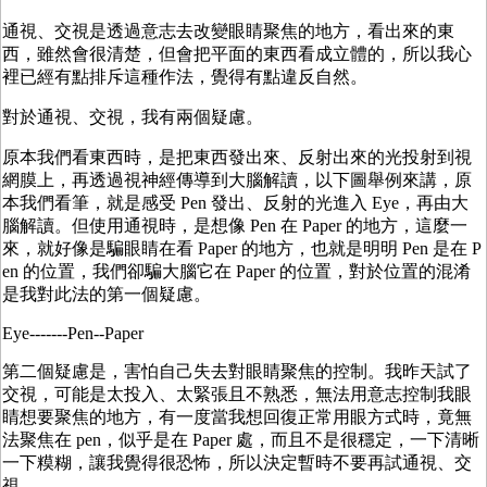
通視、交視是透過意志去改變眼睛聚焦的地方，看出來的東
西，雖然會很清楚，但會把平面的東西看成立體的，所以我心
裡已經有點排斥這種作法，覺得有點違反自然。
對於通視、交視，我有兩個疑慮。
原本我們看東西時，是把東西發出來、反射出來的光投射到視
網膜上，再透過視神經傳導到大腦解讀，以下圖舉例來講，原
本我們看筆，就是感受 Pen 發出、反射的光進入 Eye，再由大
腦解讀。但使用通視時，是想像 Pen 在 Paper 的地方，這麼一
來，就好像是騙眼睛在看 Paper 的地方，也就是明明 Pen 是在 P
en 的位置，我們卻騙大腦它在 Paper 的位置，對於位置的混淆
是我對此法的第一個疑慮。
Eye-------Pen--Paper
第二個疑慮是，害怕自己失去對眼睛聚焦的控制。我昨天試了
交視，可能是太投入、太緊張且不熟悉，無法用意志控制我眼
睛想要聚焦的地方，有一度當我想回復正常用眼方式時，竟無
法聚焦在 pen，似乎是在 Paper 處，而且不是很穩定，一下清晰
一下糢糊，讓我覺得很恐怖，所以決定暫時不要再試通視、交
視。