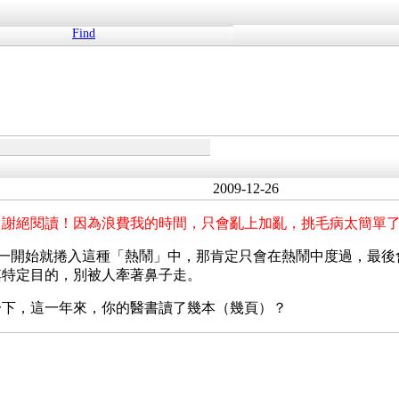
Find
2009-12-26
g，謝絕閱讀！因為浪費我的時間，只會亂上加亂，挑毛病太簡單
醫的人，不要一開始就捲入這種「熱鬧」中，那肯定只會在熱鬧中度過
其特定目的，別被人牽著鼻子走。
一下，這一年來，你的醫書讀了幾本（幾頁）？