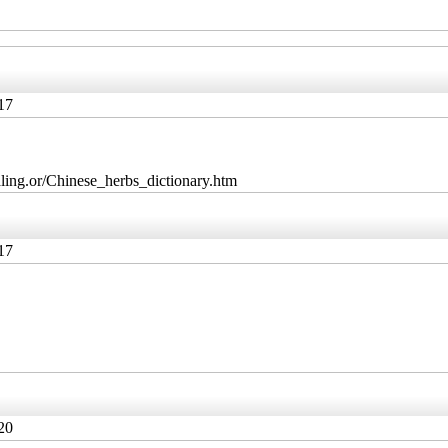
17
Chinese_herbs_dictionary.htm
17
20