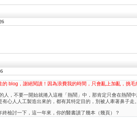
26
26
的 blog，謝絕閱讀！因為浪費我的時間，只會亂上加亂，挑
g。自學中醫的人，不要一開始就捲入這種「熱鬧」中，那肯定只會在
是有心人人工製造出來的，都有其特定目的，別被人牽著鼻子走
年終檢討一下，這一年來，你的醫書讀了幾本（幾頁）？