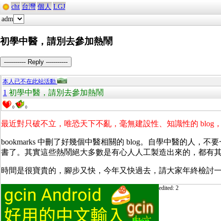
cht
台灣
個人
LGJ
adm
初學中醫，請別去參加熱鬧
----------- Reply -----------
本人已不在此站活動
1
初學中醫，請別去參加熱鬧
0
0
最近對只破不立，唯恐天下不亂，毫無建設性、知識性的 blo
bookmarks 中刪了好幾個中醫相關的 blog。自學中
書了。其實這些熱鬧絕大多數是有心人人工製造出來的，都有
時間是很寶貴的，腳步又快，今年又快過去，請大家年終檢討
edited: 2