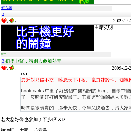
經方興
2
2009-12-
0
0
主席英明
guest
3
初學中醫，請別去參加熱鬧
2009-12-
0
0
LGJ
最近對只破不立，唯恐天下不亂，毫無建設性、知識性
bookmarks 中刪了好幾個中醫相關的 blo
了，沒時間好好研究醫書了。其實這些熱鬧絕大多數
時間是很寶貴的，腳步又快，今年又快過去，請大家
老大您好像也參加了不少啊 XD
加油吧 ...大家一起看書