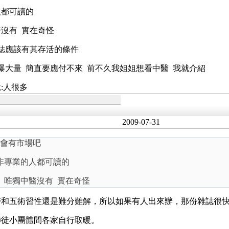
人都可讀的
醫沒有 實在奇怪
誌應該有其存活的條件
爆大量 簡直要應付不來 前不久我姐姐想看中醫 我就介紹
:人很多
2009-07-31
該會有市場吧
非專業的人都可讀的
等 唯獨中醫沒有 實在奇怪
醫和五術習性還是難分難解，所以如果有人出來辦，那份雜誌很
師徒小團體間各家自行取暖。