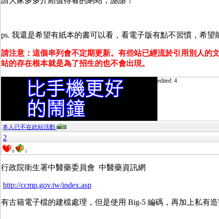
請大家多多介紹值得看的網站，謝謝！
ps. 我還是希望有紙本的書可以看，看電子版有點不習慣，希
請注意：這個串列會不定期更新。有些站已經流於引用別人的
站的存在根本就是為了招生的也不會出現。
edited: 4
本人已不在此站活動
2
0
1
行政院衛生署中醫藥委員會 中醫藥資訊網
http://ccmp.gov.tw/index.asp
有古籍電子檔的建檔處理，但是使用 Big-5 編碼，再加上私有造