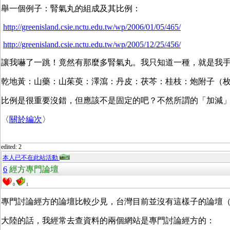
舉一個例子：腎氣丸的組成及其比例：
http://greenisland.csie.nctu.edu.tw/wp/2006/01/05/465/
http://greenisland.csie.nctu.edu.tw/wp/2005/12/25/456/
讓我嚇了一跳！竟然有那麼多腎氣丸。我只知道一種，就是我
乾地黃：山藥：山茱萸：澤瀉：丹皮：茯芩：桂枝：炮附子（枚） =
比例是很重要沒錯，但應該不是固定的吧？不然所謂的「加減
〈
關於編次
〉
edited: 2
本人已不在此站活動
6
經方專門論壇
0
1
專門討論經方的論壇比較少見，台灣目前並沒有這樣子的論壇
大陸的話，我經常去查資料的兩個網站是專門討論經方的：