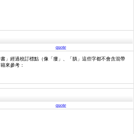
quote
醫書」經過校訂標點（像「瘻」、「䐜」這些字都不會含混帶
書籍來參考：
quote