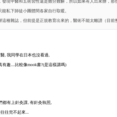
，發現中醫和五術習性還是難分難解，所以如果有人出來辦，那
只能私下師徒小團體間各家自行取暖。
辦這種雜誌，但前提是正規教育出來的，醫術不能太離譜（目前
醫, 我同學在日本也沒看過,
....比較像mook書?(是這樣講嗎)
都有上針灸課, 有針灸執照,
往兜不起來...