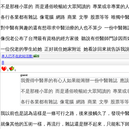
不是那種小眾的 而是通俗曉暢給大眾閱讀的 專業或非專業的
各行各業都有雜誌 像電腦 網路 商業 文學 股票等等 唯獨中
對中醫有興趣的還有想尋求中醫治療的人也不算少 一份中醫雜
像倪老公布了台灣最有資格的經方家後 聽說有些醫師門診因而
一位倪老的學生給她 正好就住她家附近 她看診回來就告訴我說
本人已不在此站活動
8
0
0
guest
我覺得中醫界的有心人如果能籌辦一份中醫雜誌 應
不是那種小眾的 而是通俗曉暢給大眾閱讀的 專業或
各行各業都有雜誌 像電腦 網路 商業 文學 股票等
我以前也是認為這樣是一條可行之路，後來接觸久了，發現中
就像其他的五術一樣，再流行，雜誌還是辦不起來，只能私下