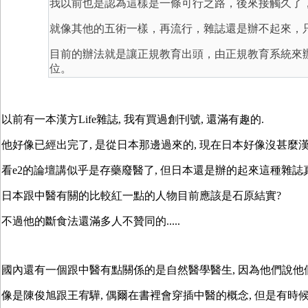
我以前也是認為這樣是一條可行之路，後來接觸久了
就像其他的五術一樣，再流行，雜誌還是辦不起來，
目前的辦法就是讓正規教育出頭，由正規教育系統來
位。
以前有一本漢方Life雜誌, 我有買過創刊號, 還滿有趣的.
他好像已經出完了, 是從日本那邊過來的, 現在日本好像沒甚麼漢
看e2的論壇講似乎是存藥廢醫了, 但日本還是辦的起來這種雜誌真有趣
日本跟中醫有關的比較紅一點的人物目前應該是石原結實?
不過他的斷食法還滿多人不贊同的.....
國內還有一個跟中醫有點關係的是自然醫學醫生, 因為他們說他們
像是陳俊旭跟王宥驊, 偶爾在書裡會穿插中醫的概念, 但是有時候往