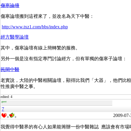
傷寒論壇
傷寒論壇搬到這裡來了，並改名為天下中醫：
http://www.txz1.com/bbs/index.php
經方醫學論壇
其中，傷寒論壇有線上簡轉繁的服務。
另外一個是沒有指定專門討論經方，但有單獨的傷寒子論壇：
民間中醫
老實說，大陸的中醫相關論壇，顯得比我們「大器」，他們比
性推廣中醫之事。
edited: 4
guest
7
2009-07-
0
0
我覺得中醫界的有心人如果能籌辦一份中醫雜誌 應該會有市場