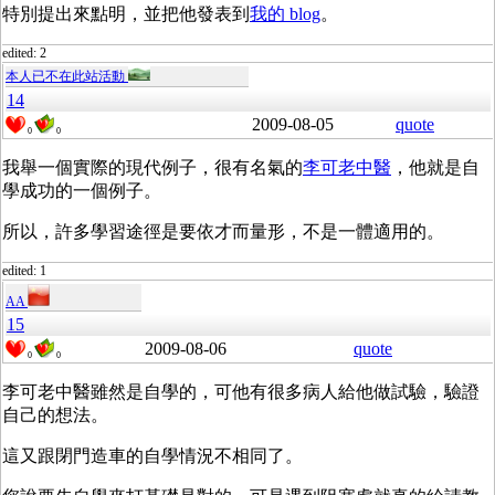
特別提出來點明，並把他發表到
我的 blog
。
edited: 2
本人已不在此站活動
14
2009-08-05
quote
0
0
我舉一個實際的現代例子，很有名氣的
李可老中醫
，他就是自
學成功的一個例子。
所以，許多學習途徑是要依才而量形，不是一體適用的。
edited: 1
AA
15
2009-08-06
quote
0
0
李可老中醫雖然是自學的，可他有很多病人給他做試驗，驗證
自己的想法。
這又跟閉門造車的自學情況不相同了。