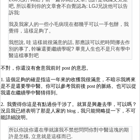
吧, 所以看到你的文章會不自覺認為: LGJ兄說他可以告
訴我:
我及我家人的一些小毛病現在都幾乎可以一手包辦，我
覺得，這樣足夠了。
我想說, 哇 這樣就很滿意的話, 那應該可以把時間挪去作
別的事了, 幹嘛還要繼續學呢? 畢竟人生也不是只有學中
醫這檔事對吧
不對，你還沒有會意我前封 post 的意思。
1. 這個足夠的確是指這一年來的收獲我很滿意，不暗示我將來
是不是還要學中醫。你可以參考我前後 post 的脈絡。也可以從
我還在繼續學中醫猜得到。
2. 我覺得你這是有點過份干涉了。就算是興趣去學，可以嗎？
況且我已經表明了那是人家的 blog，我只能簡略提一下，不可
能詳細說明。
所以你說你還在學就讓我不禁想問問你對中醫這塊的期
許是怎樣, 立意就是這樣而已.