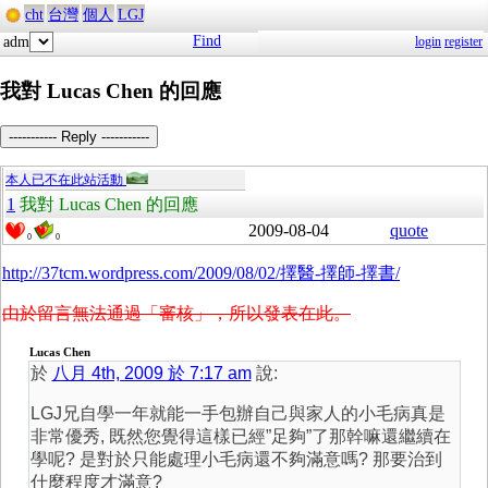
cht
台灣
個人
LGJ
Find
adm
login
register
我對 Lucas Chen 的回應
----------- Reply -----------
本人已不在此站活動
1
我對 Lucas Chen 的回應
2009-08-04
quote
0
0
http://37tcm.wordpress.com/2009/08/02/擇醫-擇師-擇書/
由於留言無法通過「審核」，所以發表在此。
Lucas Chen
於
八月 4th, 2009 於 7:17 am
說:
LGJ兄自學一年就能一手包辦自己與家人的小毛病真是
非常優秀, 既然您覺得這樣已經”足夠”了那幹嘛還繼續在
學呢? 是對於只能處理小毛病還不夠滿意嗎? 那要治到
什麼程度才滿意?