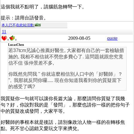
這個我就不點明了，請腦筋急轉彎一下。
提示：請用台語發音。
本人已不在此站活動
11
2009-08-05
quote
0
0
LucasChen
若37tcm兄誠心推薦好醫生, 大家都有自己的一套檢驗措
施的, 我相不相信就不勞您多費心了. 這問題就跟您究竟
信不信 張仲景差不多,
你既然先問我 " 你就這麼相信別人口中的「好醫師」？
", 我那就反問你囉..... 現在你知道我看到你的質疑當下
的感受了嗎?
我質疑你一句就可以讓你長篇大論，那麼請問你質疑了我幾
句？好，你說對我的是「發問」，那麼也請你一樣的把你句子
中的質疑改成發問，大家平等。
好醫師的事根本就是後話，請別像政治人物一樣的在轉移焦
點。死不甘心認錯又愛玩文字來擠兌。