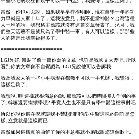
一些小毛病現在都幾乎可以一手包辦，我覺得，這樣足夠了。
當然，你也可以說，如果我早早尋得明師，現在自學一年的功
力早就是人家十年了，這我沒意見，我不想當神醫？台灣這種
人一堆的話，我想格主應該就沒有這篇文章發表了。況且，我
們整天活著不是就只為了學中醫一事，有人可以這樣，那那些
人的確是比我幸福得多了。
======================
LGJ兄好, 轉貼了前一篇你寫的文章, 也許是我國文太差吧, 所以
看到你的文章會不自覺認為: LGJ兄說他可以告訴我:
我及我家人的一些小毛病現在都幾乎可以一手包辦，我覺得，
這樣足夠了。
我想說, 哇 這樣就很滿意的話, 那應該可以把時間挪去作別的事
了, 幹嘛還要繼續學呢? 畢竟人生也不是只有學中醫這檔事對吧
所以你說你還在學就讓我不禁想問問你對中醫這塊的期許是怎
樣, 立意就是這樣而已.
當然如果這樣真的曲解了你的本意那就小弟我跟您道個歉吧.