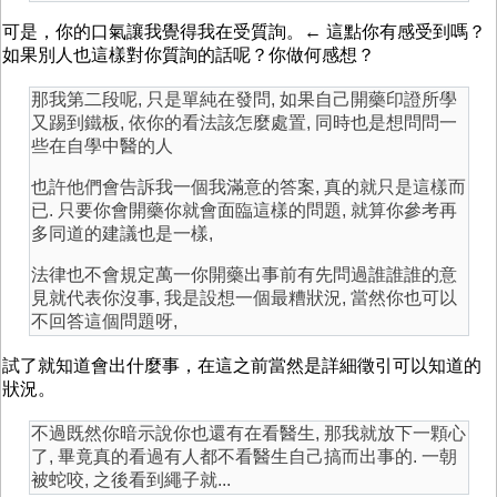
可是，你的口氣讓我覺得我在受質詢。← 這點你有感受到嗎？
如果別人也這樣對你質詢的話呢？你做何感想？
那我第二段呢, 只是單純在發問, 如果自己開藥印證所學
又踢到鐵板, 依你的看法該怎麼處置, 同時也是想問問一
些在自學中醫的人
也許他們會告訴我一個我滿意的答案, 真的就只是這樣而
已. 只要你會開藥你就會面臨這樣的問題, 就算你參考再
多同道的建議也是一樣,
法律也不會規定萬一你開藥出事前有先問過誰誰誰的意
見就代表你沒事, 我是設想一個最糟狀況, 當然你也可以
不回答這個問題呀,
試了就知道會出什麼事，在這之前當然是詳細徵引可以知道的
狀況。
不過既然你暗示說你也還有在看醫生, 那我就放下一顆心
了, 畢竟真的看過有人都不看醫生自己搞而出事的. 一朝
被蛇咬, 之後看到繩子就...