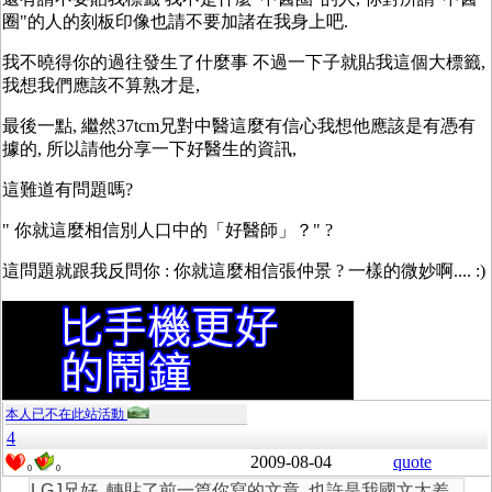
圈"的人的刻板印像也請不要加諸在我身上吧.
我不曉得你的過往發生了什麼事 不過一下子就貼我這個大標籤,
我想我們應該不算熟才是,
最後一點, 繼然37tcm兄對中醫這麼有信心我想他應該是有憑有
據的, 所以請他分享一下好醫生的資訊,
這難道有問題嗎?
" 你就這麼相信別人口中的「好醫師」？" ?
這問題就跟我反問你 : 你就這麼相信張仲景 ? 一樣的微妙啊.... :)
本人已不在此站活動
4
2009-08-04
quote
0
0
LGJ兄好, 轉貼了前一篇你寫的文章, 也許是我國文太差