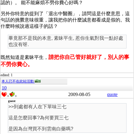
認的）。 能不能麻煩不勞你費心好嗎？
另外你特意的提到了「退出中醫圈」，請問這是什麼意思，這
句話的挑釁意味很重，讓我把你的什麼誠意都看成是假的。我
什麼時候說過這樣子的話？
畢竟那不是我的本意, 素昧平生, 惹你生氣對我一點好處
也沒有呀.
請把你自己管好就好了，別人的事
既然知道是素昧平生，
不勞你費心。
edited: 1
本人已不在此站活動
10
2009-08-05
quote
0
0
guest
>>到處都有人在下單味三七
這是怎麼回事?為何要買三七
是因為台灣買不到雲南白藥嗎?