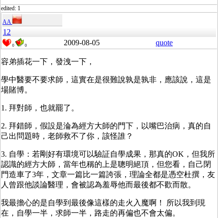
edited: 1
AA
12
2009-08-05
quote
0
0
容弟插花一下，發洩一下，
學中醫要不要求師，這實在是很難說孰是孰非，應該說，這是
場賭博。
1. 拜對師，也就罷了。
2. 拜錯師，假設是淪為經方大師的門下，以嘴巴治病，真的自
己出問題時，老師救不了你，該怪誰？
3. 自學：若剛好有環境可以驗証自學成果，那真的OK，但我所
認識的經方大師，當年也稱的上是聰明絕頂，但您看，自己閉
門造車了3年，文章一篇比一篇誇張，理論全都是憑空杜撰，友
人曾跟他談論醫理，會被認為羞辱他而最後都不歡而散。
我最擔心的是自學到最後像這樣的走火入魔啊！ 所以我到現
在，自學一半，求師一半，路走的再偏也不會太偏。