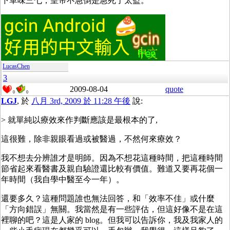
下單味三七，皇帝不急倒是急死了太監。
LucasChen
3
2009-08-04
quote
0
0
LGJ
, 於
八月 3rd, 2009 於 11:28 午後
說:
> 就單純以療效來作判斷應該是最根本的了,
這很難，除非親眼看過或被醫過，不然何來療效？
我不想去分辨誰才是明師。因為不想花這種時間，把這種時間
節省起來看醫書及親自驗證還比較有價值。難道又要再花個一
年時間（我自學中醫至今一年）。
還要多久？這種問題誰也無法回答，和「效率不佳」或什麼
「方向錯誤」無關。我當然是有一些評估，但這好像不是在這
裡聊的吧？這是人家的 blog。但我可以告訴你，我及我家人的