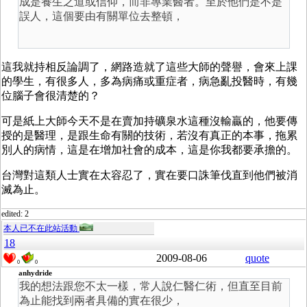
成是養生之道或信仰，而非專業醫者。至於他們是不是
誤人，這個要由有關單位去整頓，
這我就持相反論調了，網路造就了這些大師的聲譽，會來上課
的學生，有很多人，多為病痛或重症者，病急亂投醫時，有幾
位腦子會很清楚的？
可是紙上大師今天不是在賣加持礦泉水這種沒輸贏的，他要傳
授的是醫理，是跟生命有關的技術，若沒有真正的本事，拖累
別人的病情，這是在增加社會的成本，這是你我都要承擔的。
台灣對這類人士實在太容忍了，實在要口誅筆伐直到他們被消
滅為止。
edited: 2
本人已不在此站活動
18
2009-08-06
quote
0
0
anhydride
我的想法跟您不太一樣，常人說仁醫仁術，但直至目前
為止能找到兩者具備的實在很少，