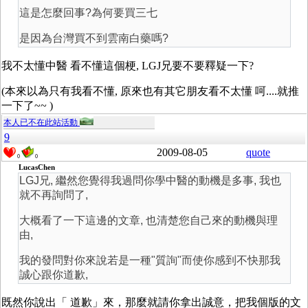
這是怎麼回事?為何要買三七
是因為台灣買不到雲南白藥嗎?
我不太懂中醫 看不懂這個梗, LGJ兄要不要釋疑一下?
(本來以為只有我看不懂, 原來也有其它朋友看不太懂 呵....就推
一下了~~ )
本人已不在此站活動
9
2009-08-05
quote
0
0
LucasChen
LGJ兄, 繼然您覺得我過問你學中醫的動機是多事, 我也
就不再詢問了,
大概看了一下這邊的文章, 也清楚您自己來的動機與理
由,
我的發問對你來說若是一種"質詢"而使你感到不快那我
誠心跟你道歉,
既然你說出「 道歉」來，那麼就請你拿出誠意，把我個版的文