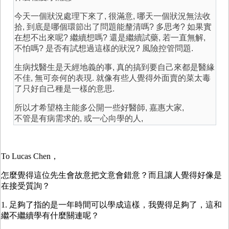
今天一個狀況處理下來了, 很滿意, 哪天一個狀況無法收
拾, 到底是哪個環節出了問題能釐清嗎? 多思考? 如果實
在想不出來呢? 繼續想嗎? 還是繼續試藥, 若一直無解,
不怕嗎? 是否有試想過這樣的狀況? 風險控管問題.
生病找醫生是天經地義的事, 真的搞到要自己來都是醫緣
不佳, 無可奈何的表現. 就像有些人覺得外面賣的菜太毒
了只好自己種是一樣的意思.
所以才希望格主能多公開一些好醫師, 嘉惠大家,
不管是有病需求的, 或一心向學的人,
To Lucas Chen，
怎麼覺得這位先生會故意把文意會錯意？而且讓人覺得好像是
在接受質詢？
1. 足夠了指的是一年時間可以學成這樣，我覺得足夠了，這和
繼不繼續學有什麼關連呢？