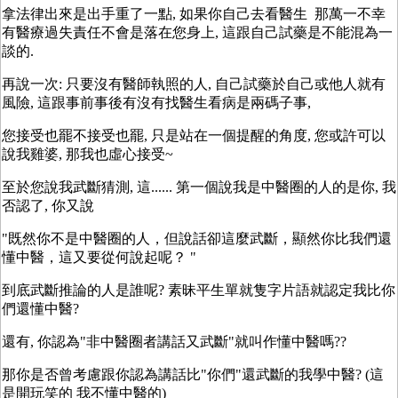
拿法律出來是出手重了一點, 如果你自己去看醫生 那萬一不幸
有醫療過失責任不會是落在您身上, 這跟自己試藥是不能混為一
談的.
再說一次: 只要沒有醫師執照的人, 自己試藥於自己或他人就有
風險, 這跟事前事後有沒有找醫生看病是兩碼子事,
您接受也罷不接受也罷, 只是站在一個提醒的角度, 您或許可以
說我雞婆, 那我也虛心接受~
至於您說我武斷猜測, 這...... 第一個說我是中醫圈的人的是你, 我
否認了, 你又說
"既然你不是中醫圈的人，但說話卻這麼武斷，顯然你比我們還
懂中醫，這又要從何說起呢？ "
到底武斷推論的人是誰呢? 素昧平生單就隻字片語就認定我比你
們還懂中醫?
還有, 你認為"非中醫圈者講話又武斷"就叫作懂中醫嗎??
那你是否曾考慮跟你認為講話比"你們"還武斷的我學中醫? (這
是開玩笑的 我不懂中醫的)