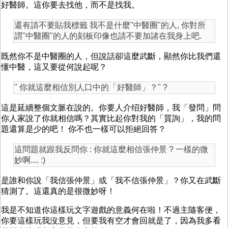
好醫師。這你要去找他，而不是找我。
還有請不要貼我標籤 我不是什麼"中醫圈"的人, 你對所
謂"中醫圈"的人的刻板印像也請不要加諸在我身上吧.
既然你不是中醫圈的人，但說話卻這麼武斷，顯然你比我們還
懂中醫，這又要從何說起呢？
" 你就這麼相信別人口中的「好醫師」？" ?
這是延續整個文脈在說的。你要人介绍好醫師，我「發問」問
你人家說了你就相信嗎？其實比起你對我的「質詢」，我的問
題還算是少的吧！ 你不也一樣可以拒絕回答？
這問題就跟我反問你 : 你就這麼相信張仲景 ? 一樣的微
妙啊.... :)
是誰和你說「我信張仲景」或「我不信張仲景」？你又在武斷
猜測了。這還真的是很微妙呀！
我是不知道你這樣玩文字遊戲的意義何在啦！不過主隨客便，
你要這樣玩我沒意見，但要我有空才會回就是了，因為我多看