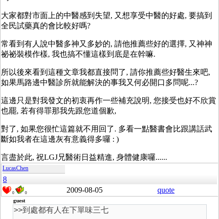
大家都對市面上的中醫感到失望, 又想享受中醫的好處, 要搞到
全民試藥真的會比較好嗎?
常看到有人說中醫多神又多妙的, 請他推薦些好的選擇, 又神神
祕祕裝模作樣, 我也搞不懂這樣到底是在幹嘛.
所以後來看到這種文章我都直接問了, 請你推薦些好醫生來吧,
如果馬路邊中醫診所就能解決的事我又何必開口多問呢...?
這邊只是對我發文的初衷再作一些補充說明, 您接受也好不欣賞
也罷, 若有得罪那我先跟您道個歉,
對了, 如果您很忙這篇就不用回了. 多看一點醫書會比跟講話武
斷如我者在這邊灰有意義得多囉 : )
言盡於此, 祝LGJ兄醫術日益精進, 身體健康囉......
LucasChen
8
2009-08-05
quote
0
0
guest
>>到處都有人在下單味三七