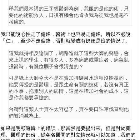
舉我們最常講的三字經醫師為例，我服的是他的術，只
要他的術能救人，日後有機會他肯收我為徒我也是毫不
考慮的。
我只能說心性走了偏鋒，醫術上也容易走偏鋒。所以不必說
「仁」，至少不走偏鋒，否則就變成有奶便是娘的情況了。
這我就持相反論調了，網路造就了這些大師的聲譽，會
來上課的學生，有很多人，多為病痛或重症者，病急亂
投醫時，有幾位腦子會很清楚的？
可是紙上大師今天不是在賣加持礦泉水這種沒輸贏的，
他要傳授的是醫理，是跟生命有關的技術，若沒有真正
的本事，拖累別人的病情，這是在增加社會的成本，這
是你我都要承擔的。
台灣對這類人士實在太容忍了，實在要口誅筆伐直到他
們被消滅為止。
如果是明顯邏輯上的錯誤，那當然是要提出來。但是對於藥
理、醫理的部份，從各名醫間的對立情形就可以知道，我們的