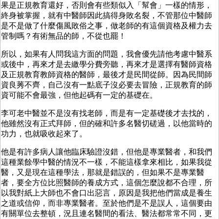
果是正規教育還好，否則會有些類似入「幫會」一樣的情形，
終身被掌握，就有中醫師因此搞得身敗名裂，不管那位中醫師
是不是做了什麼傷風敗俗之事，做老師的有這個資格及權力去
管制嗎？有術無品的師，不從也罷！
所以，如果有人問我這方面的問題，我會優先請他考慮中醫系
或後中，再來才是去繳學分費旁聽，再來才是選擇有醫師資格
及正規教育教師資格的醫師，最後才是民間從師。因為民間師
資良莠不齊，自己沒有一點底子沒必要去冒險，正規教育的師
資可能不會最強，但他起碼有一定的基礎在。
李可老中醫並不是沒有找老師，而是有一定基礎後才去找的，
他雖然沒有正式拜師，但的確和許多名醫切磋過，以他當時的
功力，也就吸收起來了。
他是有許多病人讓他臨床驗證沒錯，但他是專業醫者，和我們
這種業餘學中醫的情況不一樣，不能這樣拿來相比，如果我從
醫，又是現在這種學法，那就是錯誤的，但如果不是專業醫
者，要全方位比照醫師的養成方式，這個怎麼說都不合理，所
以我對紙上大師也不會口出惡言，原因是我把他們當成是養生
之道或信仰，而非專業醫者。至於他們是不是誤人，這個要由
有關單位去整頓，況且連名醫間的看法、醫法都常常不同，更