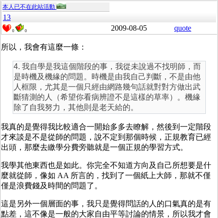
本人已不在此站活動
13
2009-08-05
quote
0
0
所以，我會有這麼一條：
4. 我自學是我這個階段的事，我從未說過不找明師，而
是時機及機緣的問題。時機是由我自己判斷，不是由他
人框限，尤其是一個只經由網路幾句話就對對方做出武
斷猜測的人（希望你看病辨證不是這樣的草率）。機緣
除了自我努力，其他則是老天給的。
我真的是覺得我比較適合一開始多多去瞭解，然後到一定階段
才來談是不是從師的問題，說不定到那個時候，正規教育已經
出頭，那麼去繳學分費旁聽就是一個正規的學習方式。
我學其他東西也是如此。你完全不知道方向及自己所想要是什
麼就從師，像如 AA 所言的，找到了一個紙上大師，那就不僅
僅是浪費錢及時間的問題了。
這是另外一個層面的事，我只是覺得問話的人的口氣真的是有
點差，這不像是一般的大家自由平等討論的情景，所以我才會