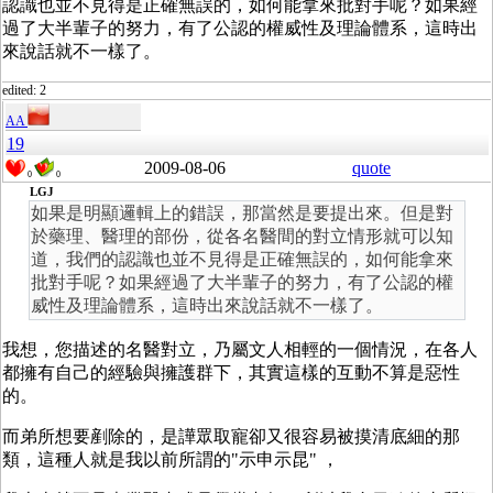
認識也並不見得是正確無誤的，如何能拿來批對手呢？如果經
過了大半輩子的努力，有了公認的權威性及理論體系，這時出
來說話就不一樣了。
edited: 2
AA
19
2009-08-06
quote
0
0
LGJ
如果是明顯邏輯上的錯誤，那當然是要提出來。但是對
於藥理、醫理的部份，從各名醫間的對立情形就可以知
道，我們的認識也並不見得是正確無誤的，如何能拿來
批對手呢？如果經過了大半輩子的努力，有了公認的權
威性及理論體系，這時出來說話就不一樣了。
我想，您描述的名醫對立，乃屬文人相輕的一個情況，在各人
都擁有自己的經驗與擁護群下，其實這樣的互動不算是惡性
的。
而弟所想要剷除的，是譁眾取寵卻又很容易被摸清底細的那
類，這種人就是我以前所謂的"示申示昆" ，