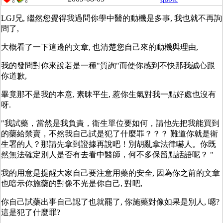
0
0
LGJ兄, 繼然您覺得我過問你學中醫的動機是多事, 我也就不再詢
問了,
大概看了一下這邊的文章, 也清楚您自己來的動機與理由,
我的發問對你來說若是一種"質詢"而使你感到不快那我誠心跟
你道歉,
畢竟那不是我的本意, 素昧平生, 惹你生氣對我一點好處也沒有
呀.
"我試藥，當然是我負責，衛生單位要如何，請他先把我能買到
的藥給禁賣，不然我自己試是犯了什麼罪？？？ 難道你就是衛
生署的人？那請先拿到證據再說吧！別胡亂拿法律嚇人。你既
然無法確定別人是否有去看中醫師，何不多保留點話語呢？ "
我的用意是提醒大家自己要注意用藥的安全, 因為你之前的文章
也暗示你施藥的對像不光是你自己, 對吧,
你自己試藥出事自己認了也就罷了, 你施藥對像如果是別人, 嗯?
這是犯了什麼罪?