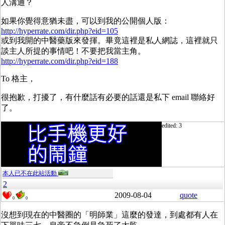
人溝通？
如果你覺得意猶未盡，可以到我的公開個人版：
http://hyperrate.com/dir.php?eid=105
或到我開的中醫藥版來發揮。畢竟這裡是私人網誌，這裡就只
談主人所提的事情吧！不要把我當主角。
http://hyperrate.com/dir.php?eid=188
To 格主，
很抱歉，打擾了，有什麼話有必要的話還是私下 email 聯絡好
了。
edited: 3
本人已不在此站活動
2
2009-08-04
quote
0
0
沒想到現在的中醫圈的「明師業」這麼的發達，到處都有人在