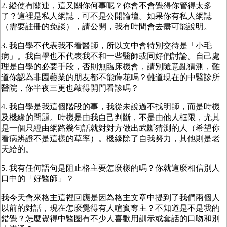
2. 縱使有關連，這又關你何事呢？你會不會覺得你管得太多
了？這裡是私人網誌，可不是公開論壇。如果你有私人網誌
（需要註冊的免談），請公開，我有時間會去盡可能說明。
3. 我自學不代表我不看醫師，所以文中會特別交待是「小毛
病」。我自學也不代表我不和一些醫師或同好們討論。自己處
理是自學的必要手段，否則無臨床機會，請別隨意亂猜測，難
道你認為非園藝業的朋友都不能蒔花嗎？難道現在的中醫診所
醫院，你半夜三更也敲得開門看診嗎？
4. 我自學是我這個階段的事，我從未說過不找明師，而是時機
及機緣的問題。時機是由我自己判斷，不是由他人框限，尤其
是一個只經由網路幾句話就對對方做出武斷猜測的人（希望你
看病辨證不是這樣的草率）。機緣除了自我努力，其他則是老
天給的。
5. 我有任何語句是阻止格主要怎麼樣的嗎？你就這麼相信別人
口中的「好醫師」？
我今天會來格主這裡回應是因為格主文章中提到了我們兩個人
以前的對話，現在怎麼覺得有人喧賓奪主？不知道是不是我的
錯覺？怎麼覺得中醫圈有不少人喜歡用訓示或套話的口吻和別