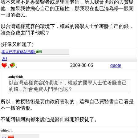
我本來就不是專業醫者或是學堂老師，所以我會勇敢的去質疑
他，如果我曾擔心自己的正確性，那我現在也已淪為睜一眼閉
一眼的鄉民。
以台灣這樣寬容的環境下，權威的醫學人士忙著賺自己的錢，
誰會免費去鬥爭他呢？
(好像又離題了)
本人已不在此站活動
20
2009-08-06
quote
0
0
anhydride
以台灣這樣寬容的環境下，權威的醫學人士忙著賺自己
的錢，誰會免費去鬥爭他呢？
所以，教授醫術是要由政府管制的，這和自己買醫書自己看是
不一樣的情形。
不能阿貓阿狗都來說他是醫仙就開班授徒了。
edited: 1