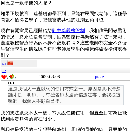
何況是一般學醫的人呢？
如果正規教育，連基礎都學不到，只能在民間找老師，這種學
問就不值得去學了，把他當成其他的江湖五術可也！
現在有關當局已經開始想
對中藥嚴格管制
，我相信民間教醫術
的情況，將來也是會管制，因為醫療行為既然有了法律規範，
難道教授醫療行為的本身不必規範嗎？這些老師都完全不會發
生醫治學生的情況嗎？這些老師及學生的臨床經驗要從何處得
到？
AA
17
2009-08-06
quote
0
0
LGJ
這是我個人一直以來的使用方式之一。原因是我不清楚
誰才是「明師」，有些名師太過於偏激狂妄，要我從這
種師，我個人寧願自己學。
我的想法跟您不太一樣，常人說仁醫仁術，但直至目前為止能
找到兩者具備的實在很少，
舉我們最常講的三字經醫師為例，我服的是他的術，只要他的