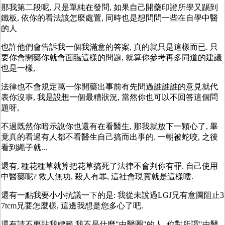
那我第二段呢, 只是單純在發問, 如果自己開藥印證所學又踢到
鐵板, 依你的看法該怎麼處置, 同時也是想問問一些在自學中醫
的人
也許他們會告訴我一個我滿意的答案, 真的就只是這樣而已. 只
要你會開藥你就會面臨這樣的問題, 就算你參考再多同道的建議
也是一樣,
法律也不會規定萬一你開藥出事前有先問過誰誰誰的意見就代
表你沒事, 我是設想一個最糟狀況, 當然你也可以不回答這個問
題呀,
不過既然你暗示說你也還有在看醫生, 那我就放下一顆心了, 畢
竟真的看過有人都不看醫生自己搞而出事的. 一朝被蛇咬, 之後
看到繩子就...
還有, 種花種草就算把花草搞死了法律不會判你有罪. 自己使用
中醫藥呢? 救人無功, 殺人有罪, 這社會現實就是這樣嘍.
還有一點我要小小抗議一下的是: 我從未說過LGJ兄有意圖阻止3
7tcm兄要怎麼樣, 這邊我想是您多心了吧.
還有請不要貼我標籤 我不是什麼"中醫圈"的人, 你對所謂"中醫