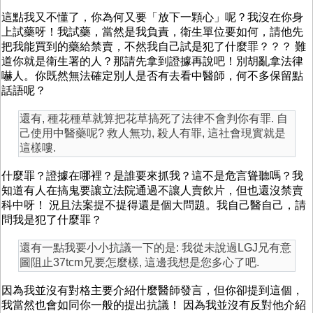
這點我又不懂了，你為何又要「放下一顆心」呢？我沒在你身
上試藥呀！我試藥，當然是我負責，衛生單位要如何，請他先
把我能買到的藥給禁賣，不然我自己試是犯了什麼罪？？？ 難
道你就是衛生署的人？那請先拿到證據再說吧！別胡亂拿法律
嚇人。你既然無法確定別人是否有去看中醫師，何不多保留點
話語呢？
還有, 種花種草就算把花草搞死了法律不會判你有罪. 自
己使用中醫藥呢? 救人無功, 殺人有罪, 這社會現實就是
這樣嘍.
什麼罪？證據在哪裡？是誰要來抓我？這不是危言聳聽嗎？我
知道有人在搞鬼要讓立法院通過不讓人賣飲片，但也還沒禁賣
科中呀！ 況且法案提不提得還是個大問題。我自己醫自己，請
問我是犯了什麼罪？
還有一點我要小小抗議一下的是: 我從未說過LGJ兄有意
圖阻止37tcm兄要怎麼樣, 這邊我想是您多心了吧.
因為我並沒有對格主要介紹什麼醫師發言，但你卻提到這個，
我當然也會如同你一般的提出抗議！ 因為我並沒有反對他介紹