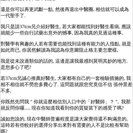
還是你可以再更武斷一點, 然後再退出中醫圈, 相信就可以成為
一代聖手了.
我只是請37tcm兄介紹好醫生, 若大家都能找到好醫生看病, 應該
就能少一些自行試藥出意外的憾事, 因為我真的見過這種事,
對醫學有興趣的人若有需要也能找到這種有能力的人指點, 就是
如此而已, 你居然解讀為我認為你意圖阻止格主要怎麼樣,
我是從未說過類似的話的, 這邊是讓我最感到莫明其妙的地方.
是您多心了吧?
若37tcm兄誠心推薦好醫生, 大家都有自己的一套檢驗措施的, 我
相不相信就不勞您多費心了. 這問題就跟您究竟信不信 張仲景差
不多,
你既然先問我 " 你就這麼相信別人口中的「好醫師」？ ", 我那
就反問你囉..... 現在你知道我看到你的質疑當下的感受了嗎?
誠如您說的, 現在中醫師普遍程度是讓大家覺得還不夠滿意的,
這時若有些較好的選擇分享出來對有需要的人不是比較有幫助
嗎?