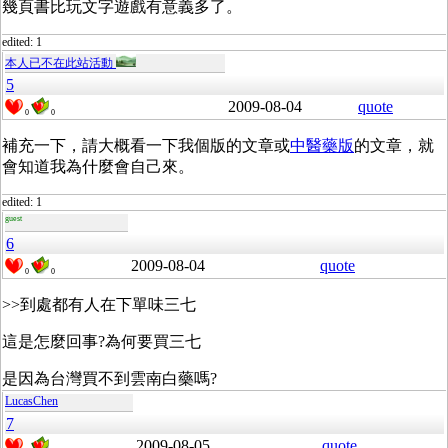
幾頁書比玩文字遊戲有意義多了。
edited: 1
本人已不在此站活動
5
2009-08-04
quote
0
0
補充一下，請大概看一下我個版的文章或
中醫藥版
的文章，就
會知道我為什麼會自己來。
edited: 1
guest
6
2009-08-04
quote
0
0
>>到處都有人在下單味三七
這是怎麼回事?為何要買三七
是因為台灣買不到雲南白藥嗎?
LucasChen
7
2009-08-05
quote