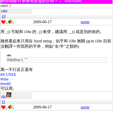
覺得鬧鐘/行事曆有改進的空間？→ AndAlarm
edited: 2
caleb
10
2009-06-17
quote
0
0
用 _() 可能和 i18n 的 _() 衝突，建議用 __() 或是別的啥的。
雖然看起來只用在 fixed string，似乎和 i18n 無關 (gcin i18n 目前
沒翻譯一些寫死的字串，例如"全/半"之類的)
eliu
#define L ""
萬一不行反正還有
#if UNIX
#else
#endif
可以用。
eliu
11
2009-06-17
quote
0
0