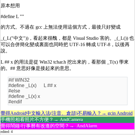
原本想用
#define L ""
的方式。不過在 gcc 上無法使用這個方式，最後只好變成
_(_L("中文"))，看起來很醜，都是 Visual Studio 害的。_(_L()) 也
可以合併簡化變成裏面也同時把 UTF-16 轉成 UTF-8，以後再
說。
L ## x 的用法是從 Win32 tchar.h 挖出來的，看那個 _T(x) 學來
的。## 意思好像是接起來的意思。
#if WIN32
#define _L(x) L ## x
#else
#define _L(x) x
#endif
覺得Android中文輸入法(注音、倉頡)不易輸入？→ gcin Android
手機照相看照片不方便？→ AndCamera
覺得鬧鐘/行事曆有改進的空間？→ AndAlarm
edited: 4