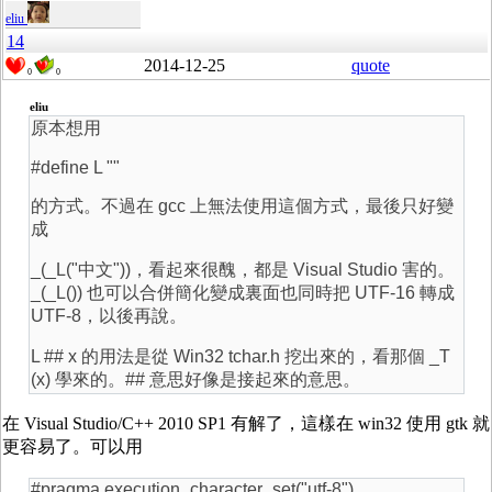
eliu
14
2014-12-25
quote
0
0
eliu
原本想用
#define L ""
的方式。不過在 gcc 上無法使用這個方式，最後只好變
成
_(_L("中文"))，看起來很醜，都是 Visual Studio 害的。
_(_L()) 也可以合併簡化變成裏面也同時把 UTF-16 轉成
UTF-8，以後再說。
L ## x 的用法是從 Win32 tchar.h 挖出來的，看那個 _T
(x) 學來的。## 意思好像是接起來的意思。
在 Visual Studio/C++ 2010 SP1 有解了，這樣在 win32 使用 gtk 就
更容易了。可以用
#pragma execution_character_set("utf-8")