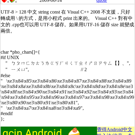
2009-06-14
quote
0
0
UTF-8 > 128 中文 string const 在 Visual C++ 2008 不支援，只好
轉成用 \ 的方式，是用小程式 print 出來的。 Visual C++ 對有中
文的 .cpp也可以用 UTF-8 儲存。如果用UTF-16 儲存 size 就變成
兩倍。
char *pho_chars[]={
#if UNIX
" ㄅㄆㄇㄈㄉㄊㄋㄌㄍㄎㄏㄐㄑㄒㄓㄔㄕㄖㄗㄘㄙ【】、",
" ㄧㄨㄩ", // 2
#else
" \xe3\x84\x85\xe3\x84\x86\xe3\x84\x87\xe3\x84\x88\xe3\x84\x89
\xe3\x84\x8a\xe3\x84\x8b\xe3\x84\x8c\xe3\x84\x8d\xe3\x84\x8e\xe3
\x84\x8f\xe3\x84\x90\xe3\x84\x91\xe3\x84\x92\xe3\x84\x93\xe3\x84
\x94\xe3\x84\x95\xe3\x84\x96\xe3\x84\x97\xe3\x84\x98\xe3\x84\x99
\xe3\x80\x90\xe3\x80\x91\xe3\x80\x81",
" \xe3\x84\xa7\xe3\x84\xa8\xe3\x84\xa9",
#endif
};
覺得Android中文