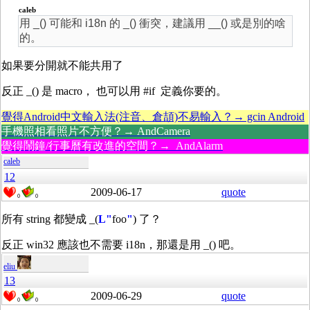
caleb
用 _() 可能和 i18n 的 _() 衝突，建議用 __() 或是別的啥
的。
如果要分開就不能共用了
反正 _() 是 macro， 也可以用 #if 定義你要的。
覺得Android中文輸入法(注音、倉頡)不易輸入？→ gcin Android
手機照相看照片不方便？→ AndCamera
覺得鬧鐘/行事曆有改進的空間？→ AndAlarm
caleb
12
2009-06-17
quote
0
0
所有 string 都變成 _(
L"
foo
"
) 了？
反正 win32 應該也不需要 i18n，那還是用 _() 吧。
eliu
13
2009-06-29
quote
0
0