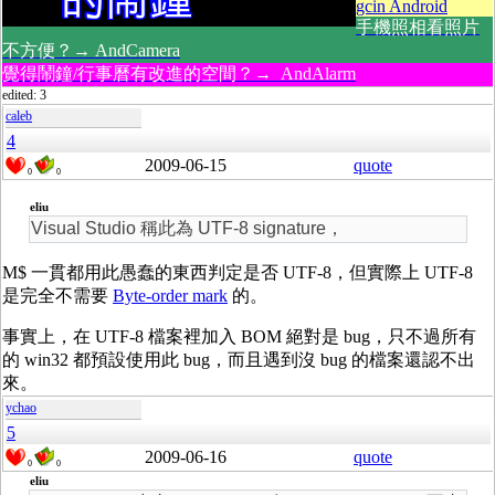
gcin Android
手機照相看照片
不方便？→ AndCamera
覺得鬧鐘/行事曆有改進的空間？→ AndAlarm
edited: 3
caleb
4
2009-06-15
quote
0
0
eliu
Visual Studio 稱此為 UTF-8 signature，
M$ 一貫都用此愚蠢的東西判定是否 UTF-8，但實際上 UTF-8
是完全不需要
Byte-order mark
的。
事實上，在 UTF-8 檔案裡加入 BOM 絕對是 bug，只不過所有
的 win32 都預設使用此 bug，而且遇到沒 bug 的檔案還認不出
來。
ychao
5
2009-06-16
quote
0
0
eliu