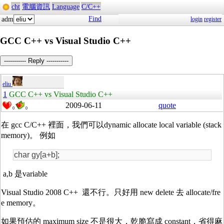
cht
電腦資訊
Language
C/C++
Find
adm
login
register
GCC C++ vs Visual Studio C++
----------- Reply -----------
eliu
1
GCC C++ vs Visual Studio C++
2009-06-11
quote
0
0
在 gcc C/C++ 裡面，我們可以dynamic allocate local variable (stack
memory)。 例如
char gy[a+b];
a,b 是variable
Visual Studio 2008 C++ 還不行。只好用 new delete 去 allocate/fre
e memory。
如果預估的 maximum size 不是很大，乾脆寫成 constant，省得麻