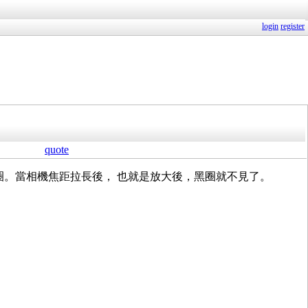
login
register
quote
黑圈。當相機焦距拉長後， 也就是放大後，黑圈就不見了。