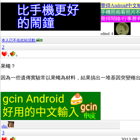
覺得Android中文
手機照相看照片不方便
覺得鬧鐘/行事曆有
edited: 4
本人已不在此站活動
2
0
0
果蠅？
因為一些遺傳實驗常以果蠅為材料，結果搞出一堆基因突變種
eliu
3
2013-08-