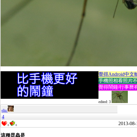
覺得Android中文
手機照相看照片不方便
覺得鬧鐘/行事曆有
edited: 3
eliu
4
2013-08-
0
0
這種昆蟲是