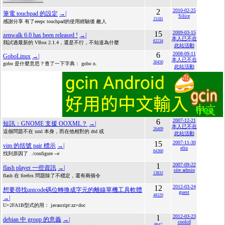
2
2010-02-25
筆電 touchpad 的設定
→|
Silice
15181
感謝分享 有了eeepc touchpad的使用經驗後 敝人
15
2009-03-15
zenwalk 6.0 has been released !
→|
本人已不在
62234
我試過最新的 VBox 2.1.4，還是不行，不知道為什麼
此站活動
6
2008-09-11
GoboLinux
→|
本人已不在
30450
gobo 是什麼意思？查了一下字典： gobo n.
此站活動
6
2007-12-21
短訊：GNOME 支援 OOXML？
→|
本人已不在
26409
這個問題不在 xml 本身，而在他相對的 dtd 或
此站活動
15
2007-11-30
vim 的括號 pair 標示
→|
eliu
64360
找到原因了 ./configure --e
1
2007-09-22
flash player 一些資訊
→|
site admin
13832
flash 在 firefox 問題除了不穩定，還有兩個令
12
2012-03-24
想要尋找unicode碼位轉換成字元的離線單機工具軟體
guest
48320
→|
U+2FA1B型式的用： javascript:zz=doc
1
2012-03-23
debian 中 group 的意義
→|
coolcd
8947