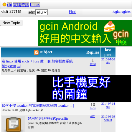
cht
Linux
電腦資訊
visit:
277161
Find
login
register
adm
New Topic
last
subject
Replies
post
1
2010-05-20
在 linux 使用 encfs + fuse 做一個 加密檔案系統
eliu
11193
filesystem
→|
最好加上 -i 的選項，是說 idle 閒置 10 分鐘自
10
2014-07-14
如何不按 monitor 的電源開關就關閉 monitor
→|
eliu
54431
Ubuntu 14.04 是用 light-locker 來
4925
2010-04-09
好用的剪貼簿程式parcellite
winlin
parcellite是個剪貼簿程式 在站上這個和gcb
有關