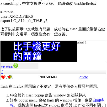
x coredump，中文支援也不太好。 建議修改 /usr/bin/firefox
#!/bin/sh
unset XMODIFIERS
export LC_ALL=zh_TW.Big5
改了以後顯示中文就沒有問題，成功時在 flash 畫面按滑鼠右鍵
可看到中文選單，穩定性會有一些改善。
edited: 1
site admin
2
2007-09-04
quote
1
0
flash 在 firefox 問題除了不穩定，還有兩個令人厭惡的問題。
聯合報的 flash popup 廣告 window 無法關起來
許多 popup menu 會被 flash 的 window 擋住，像是
自由時
報
。我想這與 firefox對 z-index 處理與 IE 作法不同有關，I