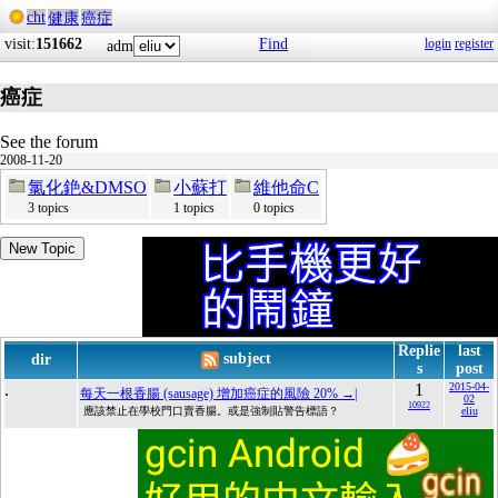
cht
健康
癌症
visit:
151662
Find
login
register
adm
癌症
See the forum
2008-11-20
氯化銫&DMSO
小蘇打
維他命C
3 topics
1 topics
0 topics
New Topic
Replie
last
subject
dir
s
post
.
1
2015-04-
每天一根香腸 (sausage) 增加癌症的風險 20%
→|
02
10922
應該禁止在學校門口賣香腸。或是強制貼警告標語？
eliu