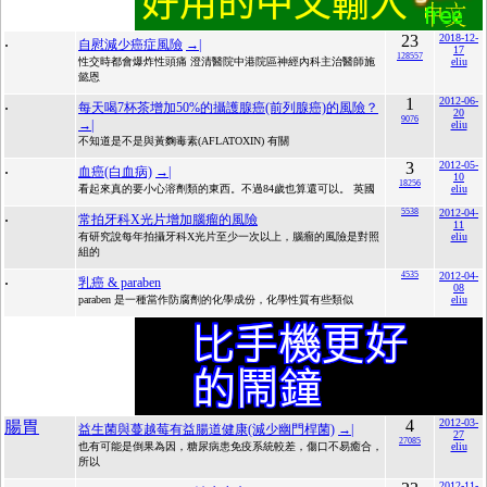
.
23
2018-12-
自慰減少癌症風險
→|
17
128557
性交時都會爆炸性頭痛 澄清醫院中港院區神經內科主治醫師施
eliu
懿恩
.
1
2012-06-
每天喝7杯茶增加50%的攝護腺癌(前列腺癌)的風險？
20
9076
→|
eliu
不知道是不是與黃麴毒素(AFLATOXIN) 有關
.
3
2012-05-
血癌(白血病)
→|
10
18256
看起來真的要小心溶劑類的東西。不過84歲也算還可以。 英國
eliu
.
5538
2012-04-
常拍牙科X光片增加腦瘤的風險
11
有研究說每年拍攝牙科X光片至少一次以上，腦瘤的風險是對照
eliu
組的
.
4535
2012-04-
乳癌 & paraben
08
paraben 是一種當作防腐劑的化學成份，化學性質有些類似
eliu
4
2012-03-
腸胃
益生菌與蔓越莓有益腸道健康(減少幽門桿菌)
→|
27
27085
也有可能是倒果為因，糖尿病患免疫系統較差，傷口不易癒合，
eliu
所以
2012-11-