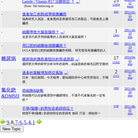
.
23
Laetrile / Vitamin B17 治療癌症 ？
→|
12
123659
[Note: The following re
guest
.
4502
2012-01-
進食加工肉類或導致胰臟癌
15
瑞典研究人員說，進食熏肉及香腸等加工肉製品，可能會患上胰
eliu
臟癌
.
1
2011-10-
細菌導致大腸直腸癌？
→|
19
11041
這是否代表牙周病嚴重的人容易得大腸直腸癌？
eliu
.
4631
2011-10-
用口腔的細菌檢測胰臟癌？
14
UCLA 發現口腔的細菌與胰臟癌有關。 研究發現有胰臟癌的人
eliu
17
2014-04-
糖尿病
糖尿病的胰島素阻抗的形成原因
→|
15
112942
邁阿密大學的研究分析30年的資料，結論是鉻的補充品對空腹的
eliu
.
2
2011-09-
過多的葉酸增加癌症風險
→|
27
17571
日本「朝日新聞」今天報導，愛知縣防癌中心研究所指出，不喝
eliu
酒、
5506
2011-08-
氯化銫
癌細胞&缺氧
24
&DMSO
癌細胞可以在缺氧環境中繼續增生，不過不代表氯化銫一定有
eliu
效？
.
5746
2011-08-
不舉(陽痿) 的男性容易得癌症？
21
猜測不舉(陽痿) 容易得癌症的原因有 抽菸 汙染：例如前一
eliu
9
,8,
7
,
6
,
5
,
4
,
1
New Topic